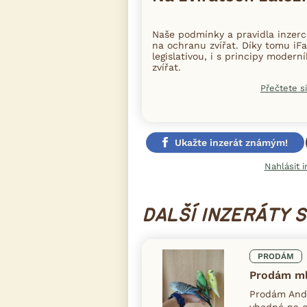
Naše podmínky a pravidla inzer
na ochranu zvířat. Díky tomu iFa
legislativou, i s principy moder
zvířat.
Přečtete si
Ukažte inzerát známým!
Nahlásit i
DALŠÍ INZERÁTY 
PRODÁM
Prodám ml
Prodám Andu
vhodné na oc