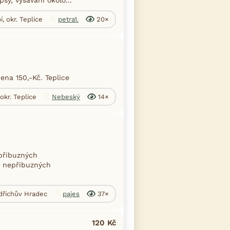
í, okr. Teplice
petra1.
20×
na 150,-Kč. Teplice
 okr. Teplice
Nebeský
14×
přibuzných
e nepřibuzných
ndřichův Hradec
pajes
37×
120 Kč