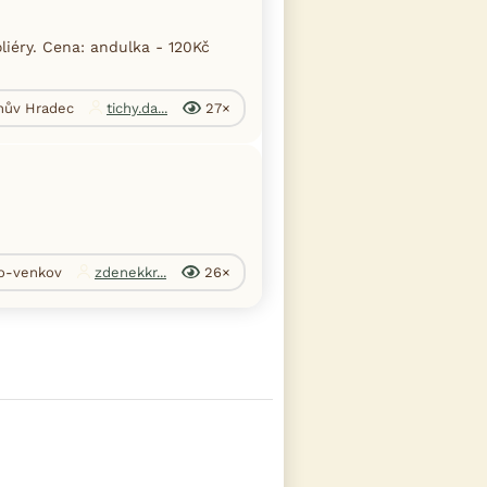
liéry. Cena: andulka - 120Kč
chův Hradec
tichy.da...
27×
no-venkov
zdenekkr...
26×