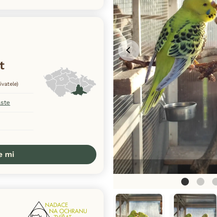
t
ivatele)
aste
e mi