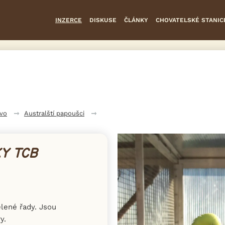
INZERCE
DISKUSE
ČLÁNKY
CHOVATELSKÉ STANIC
tvo
Australští papoušci
Y TCB
lené řady. Jsou
y.