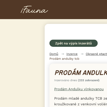
Zpět na výpis inzerátů
Domů
Inzerce
Okrasné ptac
Prodám andulky tcb
PRODÁM ANDULK
Inzerováno dnes
(233 zobrazení)
Prodám Andulku vlnkovanou
Prodám mladé andulky TCB ze
kroužkované z venkovní voliér