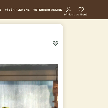
E
VÝBĚR PLEMENE
VETERINÁŘ ONLINE
Přihlásit
Oblíbené