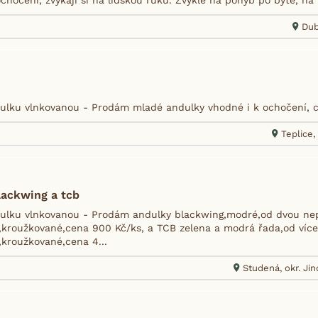
Dub
lku vlnkovanou - Prodám mladé andulky vhodné i k ochočení, ce
Teplice,
lackwing a tcb
ulku vlnkovanou - Prodám andulky blackwing,modré,od dvou ne
i,kroužkované,cena 900 Kč/ks, a TCB zelena a modrá řada,od víc
,kroužkované,cena 4...
Studená, okr. Ji