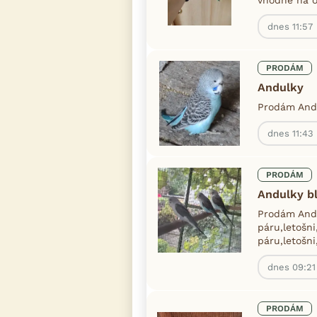
dnes 11:57
PRODÁM
Andulky
Prodám Andu
dnes 11:43
PRODÁM
Andulky b
Prodám And
páru,letošn
páru,letošni
dnes 09:21
PRODÁM