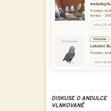
Andulky/k
Prodám Andu
korela - 30
včera 22:4
PRODÁM
Letošní žl
Prodám Andu
včera 18:4
DISKUSE O ANDULCE
VLNKOVANÉ