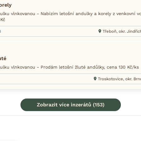
orely
lku vlnkovanou - Nabízím letošní andulky a korely z venkovní vo
0Kč
4
Třeboň, okr. Jindři
uté
lku vlnkovanou - Prodám letošní žluté andůlky, cena 130 Kč/ks
2
Troskotovice, okr. Br
Zobrazit více inzerátů (153)