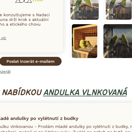
ce konzultujeme s Nadací
una drží krok s aktuální
ního a etického chovu
 víc
Poslat inzerát e-mailem
nzerát
S NABÍDKOU
ANDULKA VLNKOVANÁ
adé andulky po vylétnutí z budky
lku vlnkovanou - Prodám mladé andulky po vylétnutí z budky, n
hočení, zvykají si na lidskou ruku. Zvyklé na pohyb po bytě, na p