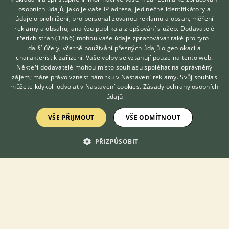
osobních údajů, jako je vaše IP adresa, jedinečné identifikátory a
údaje o prohlížení, pro personalizovanou reklamu a obsah, měření
Zobrazit více diskusí
reklamy a obsahu, analýzu publika a zlepšování služeb.
Dodavatelé
třetích stran (1866)
mohou vaše údaje zpracovávat také pro tyto i
Hledáte zvířecího kamaráda?
další účely, včetně používání přesných údajů o geolokaci a
Zdarma vám poradí
charakteristik zařízení. Vaše volby se vztahují pouze na tento web.
VETERINÁŘ ONLINE
Někteří dodavatelé mohou místo souhlasu spoléhat na oprávněný
KONZULTOVAT S
zájem; máte právo vznést námitku v
Nastavení reklamy
. Svůj souhlas
VETERINÁŘEM
můžete kdykoli odvolat v
Nastavení cookies
.
Zásady ochrany osobních
údajů
KONTAKT DO REDAKCE WEBU
VŠE PŘIJMOUT
VŠE ODMÍTNOUT
redakce@ifauna.cz
nonstop
PŘIZPŮSOBIT
DOMOVSKÁ STRÁNKA
INZERCE
DISKUSE
ČLÁNKY