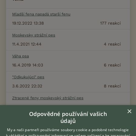
Mladší fena napadá starší fenu
19.12.2022 13:38
177
reakcí
Moskevsky strážní pes
11.4.2021 12:44
4
reakcí
Váha psa
16.4.2019 14:03
6
reakcí
"Odkukujúci" pes
3.6.2022 22:32
8
reakcí
Ztracené feny moskevský strážní pes
3.4.2022 08:38
2
reakcí
×
Odpovědné používání vašich
Fena občas zavrčí na své štěně
údajů
6.11.2022 08:34
1
reakcí
My a naši partneři používáme soubory cookie a podobné technologie
k ukládání a zpřístupnění informací ve vašem zařízení a ke zpracování