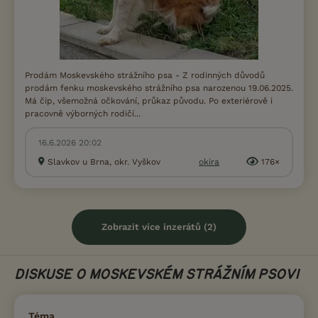
Prodám Moskevského strážního psa - Z rodinných důvodů
prodám fenku moskevského strážního psa narozenou 19.06.2025.
Má čip, všemožná očkování, průkaz původu. Po exteriérově i
pracovně výborných rodičí...
16.6.2026 20:02
Slavkov u Brna, okr. Vyškov
okira
176×
Zobrazit více inzerátů (2)
DISKUSE O MOSKEVSKÉM STRÁŽNÍM PSOVI
Téma