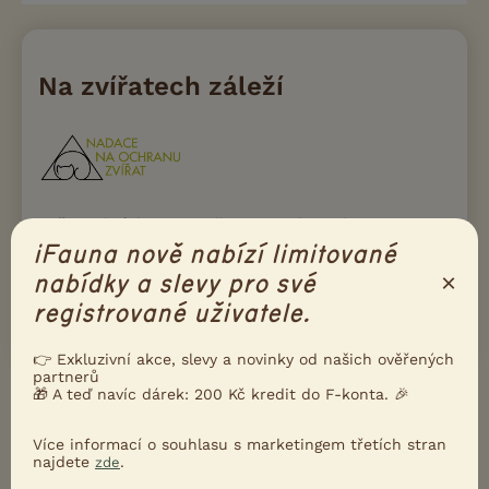
Na zvířatech záleží
Naše podmínky a pravidla inzerce konzultujeme s
Nadací na ochranu zvířat. Díky tomu iFauna drží
iFauna nově nabízí limitované
krok s aktuální legislativou, i s principy moderního
a etického chovu zvířat.
×
nabídky a slevy pro své
registrované uživatele.
Přečtete si víc
👉 Exkluzivní akce, slevy a novinky od našich ověřených
partnerů
🎁 A teď navíc dárek: 200 Kč kredit do F-konta. 🎉
Ukažte inzerát známým!
Poslat inzerát e-mailem
Více informací o souhlasu s marketingem třetích stran
najdete
.
zde
Nahlásit inzerát