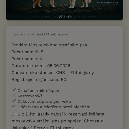
VRH C
Inzerováno 47 dní
(341 zobrazení)
Prodám Moskevského strážního psa
Počet samců: 5
Počet samic: 4
Datum narození: 05.06.2026
Chovatelská stanice: CHS z Elitní gardy
Registrující organizace: FCI
Označení mikročipem
Kastrovaný/á
Očkování odpovídající věku
Odčerveno a ošetřeno proti blechám
CHS z Elitní gardy nabízí k rezervaci štěňata
moskevský strážní pes po spojení Chezza z
Jakubky / Berry z Elitní gardy.