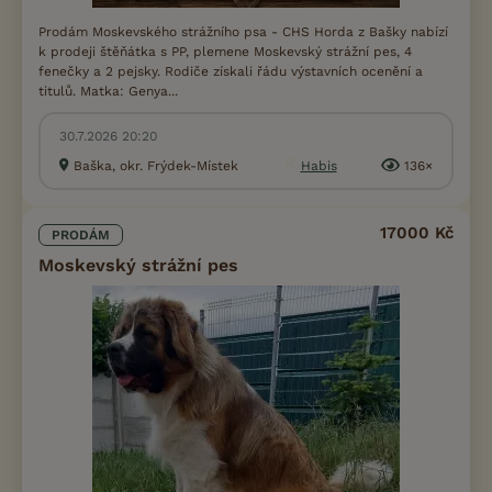
Prodám Moskevského strážního psa - CHS Horda z Bašky nabízí
k prodeji štěňátka s PP, plemene Moskevský strážní pes, 4
fenečky a 2 pejsky. Rodiče získali řádu výstavních ocenění a
titulů. Matka: Genya...
30.7.2026 20:20
Baška, okr. Frýdek-Místek
Habis
136×
17000 Kč
PRODÁM
Moskevský strážní pes