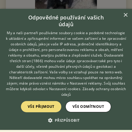
×
Odpovědné používání vašich
údajů
My a naši partneři používáme soubory cookie a podobné technologie
k ukládání a zpřístupnění informací ve vašem zařízení a ke zpracování
Prodám Německého ovčáka - NO zadám štěňata s PP fenky
osobních údajů, jako je vaše IP adresa, jedinečné identifikátory a
černá a znakatá, vhodné na výcvik nebo rodinný parťák O, Orion
údaje o prohlížení, pro personalizovanou reklamu a obsah, měření
Soví mlýn 5Y1, IGP2, FH1, Rtg neg. v přípravě na závody M
reklamy a obsahu, analýzu publika a zlepšování služeb.
Dodavatelé
Grafitka Eldar 5J...
třetích stran (1866)
mohou vaše údaje zpracovávat také pro tyto i
Hledáte zvířecího kamaráda?
další účely, včetně používání přesných údajů o geolokaci a
Zdarma vám poradí
5.8.2026 13:23
charakteristik zařízení. Vaše volby se vztahují pouze na tento web.
VETERINÁŘ ONLINE
Popůvky, okr. Brno-venkov
zcagovar...
64×
Někteří dodavatelé mohou místo souhlasu spoléhat na oprávněný
KONZULTOVAT S
zájem; máte právo vznést námitku v
Nastavení reklamy
. Svůj souhlas
VETERINÁŘEM
můžete kdykoli odvolat v
Nastavení cookies
.
Zásady ochrany osobních
údajů
Zobrazit více inzerátů (42)
VŠE PŘIJMOUT
VŠE ODMÍTNOUT
PŘIZPŮSOBIT
DISKUSE O NĚMECKÉM OVČÁKOVI