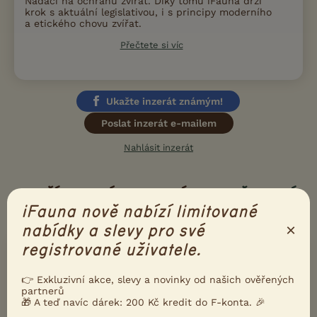
Nadací na ochranu zvířat. Díky tomu iFauna drží
krok s aktuální legislativou, i s principy moderního
a etického chovu zvířat.
Přečtete si víc
Ukažte inzerát známým!
Poslat inzerát e-mailem
Nahlásit inzerát
DALŠÍ INZERÁTY S NABÍDKOU
NĚMECKÝ
iFauna nově nabízí limitované
OVČÁK
×
nabídky a slevy pro své
registrované uživatele.
PRODÁM
2 pejsci k odběru
👉 Exkluzivní akce, slevy a novinky od našich ověřených
partnerů
🎁 A teď navíc dárek: 200 Kč kredit do F-konta. 🎉