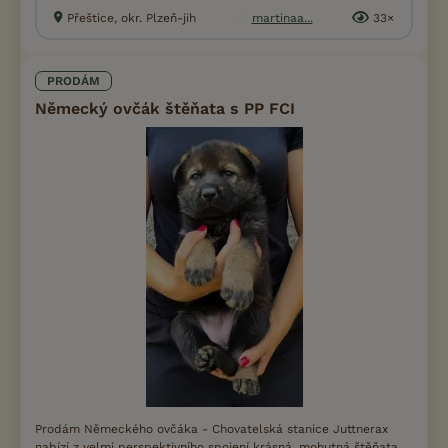
Přeštice, okr. Plzeň-jih
martinaa...
33×
PRODÁM
Německý ovčák štěňata s PP FCI
Prodám Německého ovčáka - Chovatelská stanice Juttnerax
nabízí z velmi perspektivního spojení krásná, mohutná štěňata