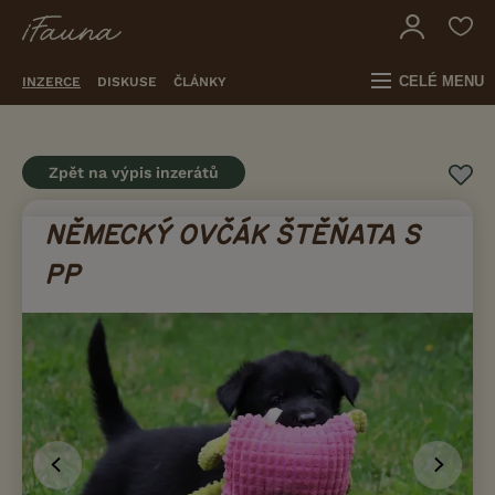
CELÉ MENU
INZERCE
DISKUSE
ČLÁNKY
Zpět na výpis inzerátů
NĚMECKÝ OVČÁK ŠTĚŇATA S
PP