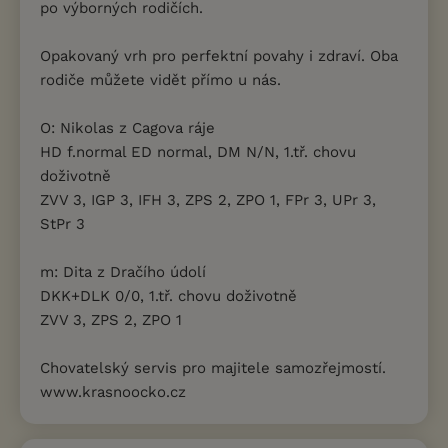
po výborných rodičích.
Opakovaný vrh pro perfektní povahy i zdraví. Oba
rodiče můžete vidět přímo u nás.
O: Nikolas z Cagova ráje
HD f.normal ED normal, DM N/N, 1.tř. chovu
doživotně
ZVV 3, IGP 3, IFH 3, ZPS 2, ZPO 1, FPr 3, UPr 3,
StPr 3
m: Dita z Dračího údolí
DKK+DLK 0/0, 1.tř. chovu doživotně
ZVV 3, ZPS 2, ZPO 1
Chovatelský servis pro majitele samozřejmostí.
www.krasnoocko.cz