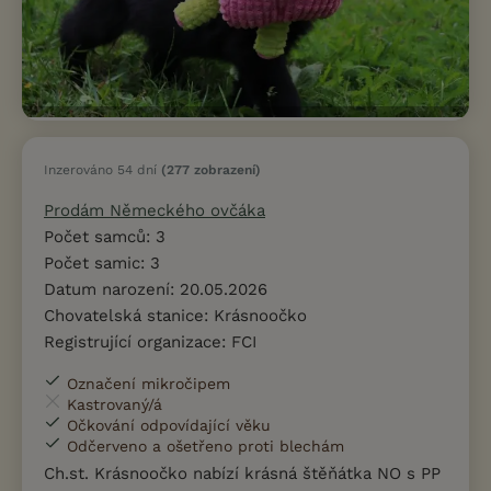
Inzerováno 54 dní
(277 zobrazení)
Prodám Německého ovčáka
Počet samců: 3
Počet samic: 3
Datum narození: 20.05.2026
Chovatelská stanice: Krásnoočko
Registrující organizace: FCI
Označení mikročipem
Kastrovaný/á
Očkování odpovídající věku
Odčerveno a ošetřeno proti blechám
Ch.st. Krásnoočko nabízí krásná štěňátka NO s PP