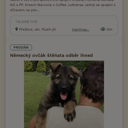
NO s PP. Kresch Marcona x Coffee Juttnerax Jedná se spojení s
důrazem na pev...
7.8.2026 11:01
Přeštice, okr. Plzeň-jih
martinaa...
30×
PRODÁM
Německý ovčák štěńata odběr ihned