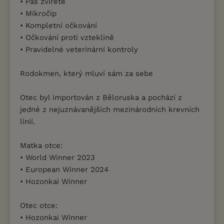
• Pas zvířete
• Mikročip
• Kompletní očkování
• Očkování proti vzteklině
• Pravidelné veterinární kontroly
Rodokmen, který mluví sám za sebe
Otec byl importován z Běloruska a pochází z
jedné z nejuznávanějších mezinárodních krevních
linií.
Matka otce:
• World Winner 2023
• European Winner 2024
• Hozonkai Winner
Otec otce:
• Hozonkai Winner