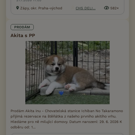
21.7.2026 11:05
Zápy, okr. Praha-východ
CHS DELI...
582×
PRODÁM
Akita s PP
Prodám Akita inu - Chovatelská stanice Ichiban No Takaramono
přijímá rezervace na štěňátka z našeho prvního akitího vrhu.
Hledáme pro ně milující domovy. Datum narození: 29. 6. 2026 K
odběru od: 1...