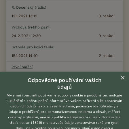
R. Desenský (rádio)
12.1.2021 13:19
0
reakcí
Výchova třetího psa?
24.2.2021 12:30
9
reakcí
Granule pro kojící fenku
15.1.2021 14:10
2
reakcí
První hárání
×
31.7.2022 15:51
4
reakcí
Odpovědné používání vašich
údajů
My a naši partneři používáme soubory cookie a podobné technologie
Zobrazit více diskusí
k ukládání a zpřístupnění informací ve vašem zařízení a ke zpracování
osobních údajů, jako je vaše IP adresa, jedinečné identifikátory a
údaje o prohlížení, pro personalizovanou reklamu a obsah, měření
reklamy a obsahu, analýzu publika a zlepšování služeb.
Dodavatelé
třetích stran (1866)
mohou vaše údaje zpracovávat také pro tyto i
Hledáte zvířecího kamaráda?
další účely, včetně používání přesných údajů o geolokaci a
Zdarma vám poradí