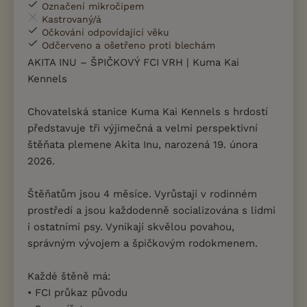
Označení mikročipem
Kastrovaný/á
Očkování odpovídající věku
Odčerveno a ošetřeno proti blechám
AKITA INU – ŠPIČKOVÝ FCI VRH | Kuma Kai
Kennels
Chovatelská stanice Kuma Kai Kennels s hrdostí
představuje tři výjimečná a velmi perspektivní
štěňata plemene Akita Inu, narozená 19. února
2026.
Štěňatům jsou 4 měsíce. Vyrůstají v rodinném
prostředí a jsou každodenně socializována s lidmi
i ostatními psy. Vynikají skvělou povahou,
správným vývojem a špičkovým rodokmenem.
Každé štěně má:
• FCI průkaz původu