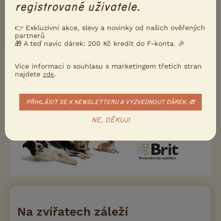
registrované uživatele.
👉 Exkluzivní akce, slevy a novinky od našich ověřených
Napište mi
partnerů
🎁 A teď navíc dárek: 200 Kč kredit do F-konta. 🎉
Více informací o souhlasu s marketingem třetích stran
najdete
.
zde
PŘIHLÁSIT SE K NEWSLETTERU A VYZVEDNOUT DÁREK. 🎁
NE, DĚKUJI
Na zvířatech záleží