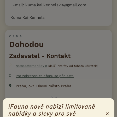
E-mail: kuma.kai.kennels23@gmail.com
Kuma Kai Kennels
CENA
Dohodou
Zadavatel - Kontakt
natasastamenkovic
(další inzeráty od tohoto uživatele)
Pro zobrazení telefonu se přihlaste
Praha, okr. Hlavní město Praha
iFauna nově nabízí limitované
×
nabídky a slevy pro své