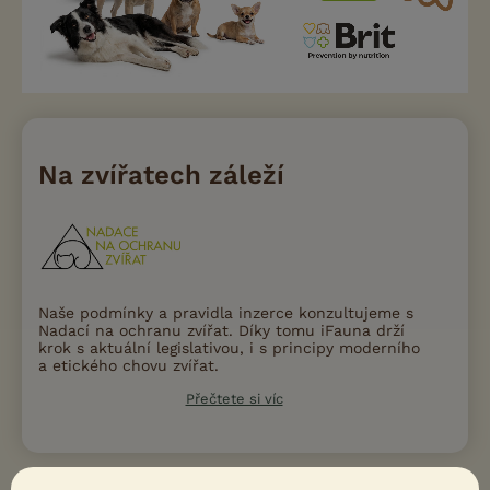
Na zvířatech záleží
Naše podmínky a pravidla inzerce konzultujeme s
Nadací na ochranu zvířat. Díky tomu iFauna drží
krok s aktuální legislativou, i s principy moderního
a etického chovu zvířat.
Přečtete si víc
Ukažte inzerát známým!