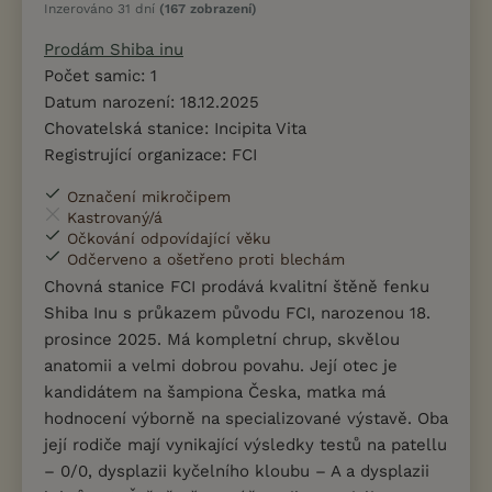
Inzerováno 31 dní
(167 zobrazení)
Prodám Shiba inu
Počet samic: 1
Datum narození: 18.12.2025
Chovatelská stanice: Incipita Vita
Registrující organizace: FCI
Označení mikročipem
Kastrovaný/á
Očkování odpovídající věku
Odčerveno a ošetřeno proti blechám
Chovná stanice FCI prodává kvalitní štěně fenku
Shiba Inu s průkazem původu FCI, narozenou 18.
prosince 2025. Má kompletní chrup, skvělou
anatomii a velmi dobrou povahu. Její otec je
kandidátem na šampiona Česka, matka má
hodnocení výborně na specializované výstavě. Oba
její rodiče mají vynikající výsledky testů na patellu
– 0/0, dysplazii kyčelního kloubu – A a dysplazii