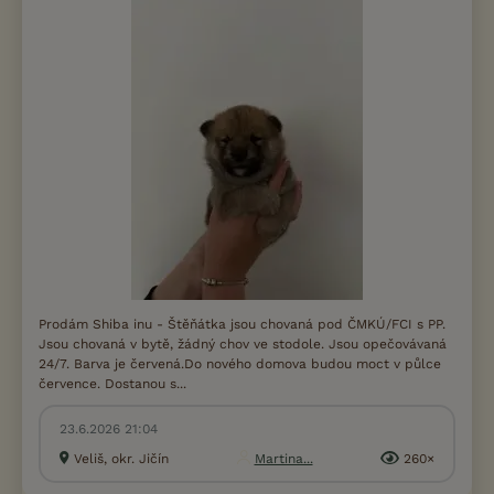
Prodám Shiba inu - Štěňátka jsou chovaná pod ČMKÚ/FCI s PP.
Jsou chovaná v bytě, žádný chov ve stodole. Jsou opečovávaná
24/7. Barva je červená.Do nového domova budou moct v půlce
července. Dostanou s...
23.6.2026 21:04
Veliš, okr. Jičín
Martina...
260×