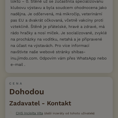
loktů – 0. Štěně už se zúčastnila specializovanu
klubovu výstavu a byla soudcem ohodnocena jako
nadějna. Je odčervená, má mikročip, veterinární
pas EU a dvakrát očkovaná, včetně vakcíny proti
vzteklině. Štěně je přátelské, hravé a zdravé, má
rádo hračky a nosí miček. Je socializované, zvyklé
na procházky na vodítku, netahá a je připravené
na účast na výstavách. Pro více informací
navštivte naše webové stránky shibas-
inu.jimdo.com. Odpovím vám přes WhatsApp nebo
e-mail .
CENA
Dohodou
Zadavatel - Kontakt
CHS Incipita Vita
(další inzeráty od tohoto uživatele)