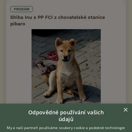
PRODÁM
Shiba Inu s PP FCI z chovatelské stanice
pibaro
×
Odpovědné používání vašich
údajů
Prodám Shiba inu - Nabízíme k prodeji červené pejska jménem
Homare s rodokmenem FCI z vrhu narozeného 1.května 2026(12
My a naši partneři používáme soubory cookie a podobné technologie
týdnu starý) Jsme chovatelská stanice PIBARO a více než 20 let