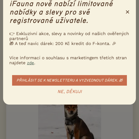
iFauna nově nabízí limitované
Poslat inzerát e-mailem
×
nabídky a slevy pro své
registrované uživatele.
Nahlásit inzerát
👉 Exkluzivní akce, slevy a novinky od našich ověřených
partnerů
DALŠÍ INZERÁTY S NABÍDKOU
SHIBA INU
🎁 A teď navíc dárek: 200 Kč kredit do F-konta. 🎉
PRODÁM
Více informací o souhlasu s marketingem třetích stran
najdete
.
zde
Shiba Inu s PP (FCI)
PŘIHLÁSIT SE K NEWSLETTERU A VYZVEDNOUT DÁREK. 🎁
NE, DĚKUJI