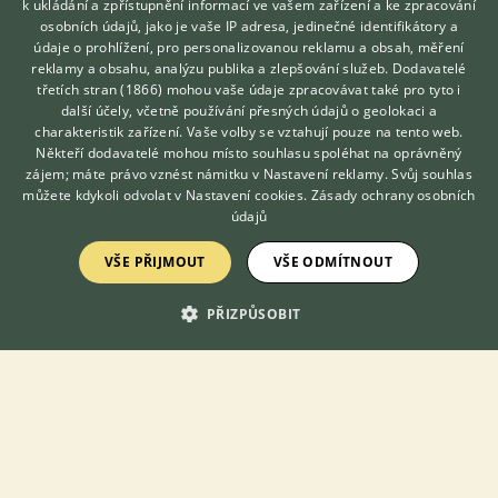
k ukládání a zpřístupnění informací ve vašem zařízení a ke zpracování
pečlivě chováme zd...
osobních údajů, jako je vaše IP adresa, jedinečné identifikátory a
údaje o prohlížení, pro personalizovanou reklamu a obsah, měření
15.7.2026 09:06
reklamy a obsahu, analýzu publika a zlepšování služeb.
Dodavatelé
Mečeříž, okr. Mladá Boleslav
pibaro@s...
883×
třetích stran (1866)
mohou vaše údaje zpracovávat také pro tyto i
Hledáte zvířecího kamaráda?
další účely, včetně používání přesných údajů o geolokaci a
Zdarma vám poradí
charakteristik zařízení. Vaše volby se vztahují pouze na tento web.
VETERINÁŘ ONLINE
Někteří dodavatelé mohou místo souhlasu spoléhat na oprávněný
KONZULTOVAT S
zájem; máte právo vznést námitku v
Nastavení reklamy
. Svůj souhlas
Zobrazit více inzerátů (5)
VETERINÁŘEM
můžete kdykoli odvolat v
Nastavení cookies
.
Zásady ochrany osobních
údajů
DISKUSE O SHIBA INU
VŠE PŘIJMOUT
VŠE ODMÍTNOUT
PŘIZPŮSOBIT
Téma
Kýla u štěněte
30.10.2018 18:01
13
reakcí
Shiba inu - štěně, jak na výchovu?
20.11.2022 11:59
80
reakcí