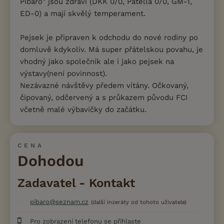
Pibaro" jsou zdraví (DKK 0/0, Patella 0/0, GM-1,
ED-0) a mají skvělý temperament.
Pejsek je připraven k odchodu do nové rodiny po
domluvě kdykoliv. Má super přátelskou povahu, je
vhodný jako společník ale i jako pejsek na
výstavy(není povinnost).
Nezávazné návštěvy předem vítány. Očkovaný,
čipovaný, odčervený a s průkazem původu FCI
včetně malé výbavičky do začátku.
CENA
Dohodou
Zadavatel - Kontakt
pibaro@seznam.cz
(další inzeráty od tohoto uživatele)
Pro zobrazení telefonu se přihlaste