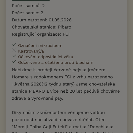
Počet samců: 2
Počet samic: 2
Datum narození: 01.05.2026
Chovatelská stanice: Pibaro
Registrující organizace: FCI
Označení mikročipem
Kastrovaný/á
Očkování odpovídající věku
Odčerveno a ošetřeno proti blechám
Nabízíme k prodeji červené pejska jménem
Homare s rodokmenem FCI z vrhu narozeného
1.května 2026(12 týdnu starý) Jsme chovatelská
stanice PIBARO a více než 20 let pečlivě chováme
zdravé a vyrovnané psy.
Díky našim zkušenostem věnujeme velkou
pozornost socializaci a povaze štěňat. Otec
"Momiji Chiba Geji Futeki" a matka "Denchi aka