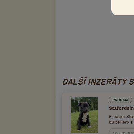
DALŠÍ INZERÁTY 
PRODÁM
Stafordsir
Prodám Staf
bulteriéra 
17.6.2026 1