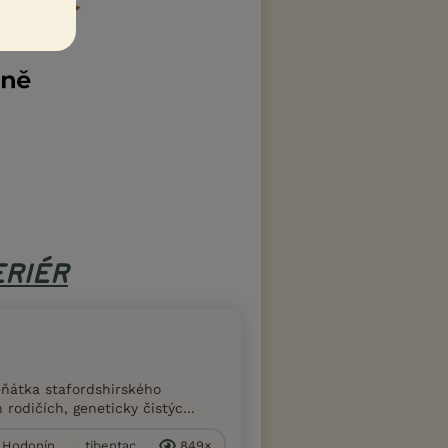
ERIÉR
ěňátka stafordshirského
odičích, geneticky čistýc...
. Hodonín
tibentac...
849×