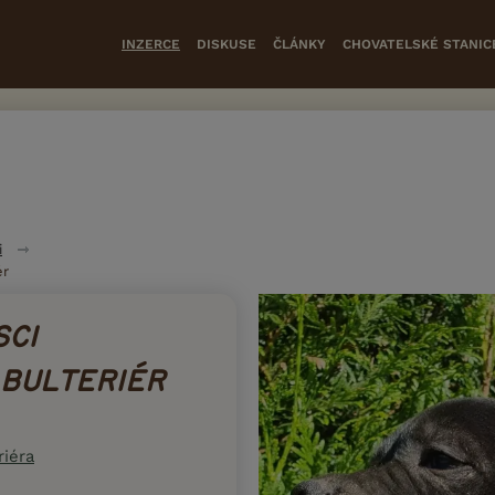
INZERCE
DISKUSE
ČLÁNKY
CHOVATELSKÉ STANIC
i
ér
SCI
 BULTERIÉR
riéra