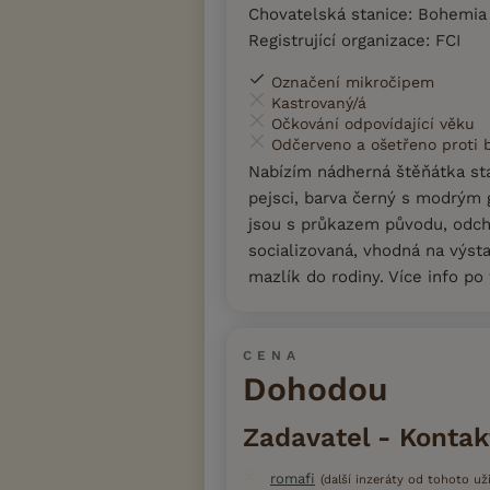
Chovatelská stanice: Bohemia
Registrující organizace: FCI
Označení mikročipem
Kastrovaný/á
Očkování odpovídající věku
Odčerveno a ošetřeno proti
Nabízím nádherná štěňátka sta
pejsci, barva černý s modrým
jsou s průkazem původu, odch
socializovaná, vhodná na výsta
mazlík do rodiny. Více info po
CENA
Dohodou
Zadavatel - Kontak
romafi
(další inzeráty od tohoto uži