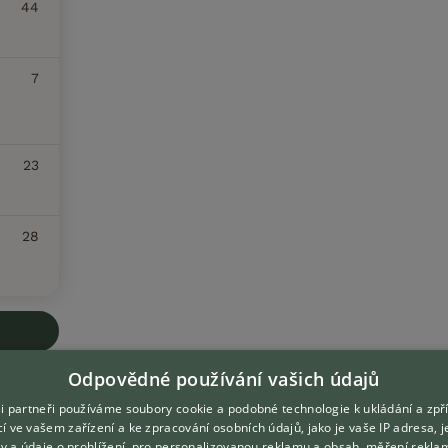
44
7
23
28
Odpovědné používání vašich údajů
i partneři používáme soubory cookie a podobné technologie k ukládání a zpř
í ve vašem zařízení a ke zpracování osobních údajů, jako je vaše IP adresa, 
ory a údaje o prohlížení, pro personalizovanou reklamu a obsah, měření rekla