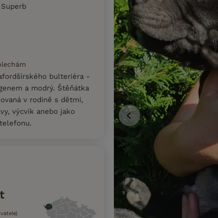
 Superb
 blechám
fordšírského bulteriéra -
 genem a modrý. Štěňátka
ovaná v rodině s dětmi,
vy, výcvik anebo jako
 telefonu.
t
vatele)