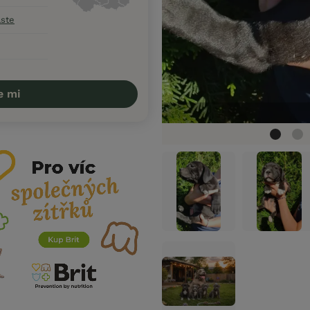
aste
e mi