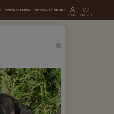
E
VÝBĚR PLEMENE
VETERINÁŘ ONLINE
Přihlásit
Oblíbené