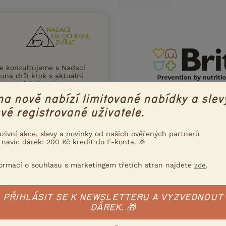
ce konzultujeme s Nadací
una drží krok s aktuální
ního a etického chovu
na nově nabízí limitované nabídky a slev
 víc
vé registrované uživatele.
uzivní akce, slevy a novinky od našich ověřených partnerů
 navíc dárek: 200 Kč kredit do F-konta. 🎉
Poslat inzerát e-mailem
formací o souhlasu s marketingem třetích stran najdete
.
nzerát
zde
PŘIHLÁSIT SE K NEWSLETTERU A VYZVEDNOUT
DÁREK. 🎁