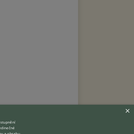
×
ístupnění
Hledáte zvířecího kamaráda?
jedinečné
Zdarma vám poradí
my a obsahu,