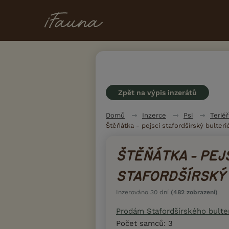
Zpět na výpis inzerátů
Domů
Inzerce
Psi
Teriéř
Štěňátka - pejsci stafordšírský bulteri
ŠTĚŇÁTKA - PEJ
STAFORDŠÍRSKÝ
Inzerováno 30 dní
(482 zobrazení)
Prodám Stafordšírského bulte
Počet samců: 3