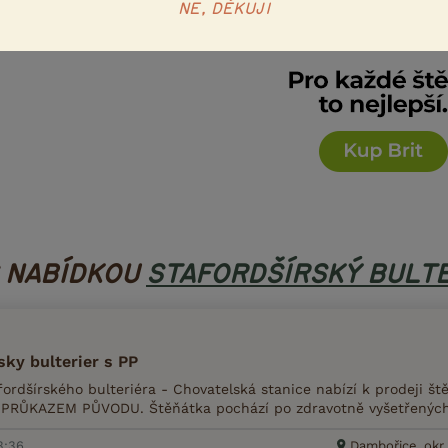
NE, DĚKUJI
S NABÍDKOU
STAFORDŠÍRSKÝ BULT
sky bulterier s PP
ordšírského bulteriéra - Chovatelská stanice nabízí k prodeji št
s PRŮKAZEM PŮVODU. Štěňátka pochází po zdravotně vyšetřených r
3:36
Dambořice, okr