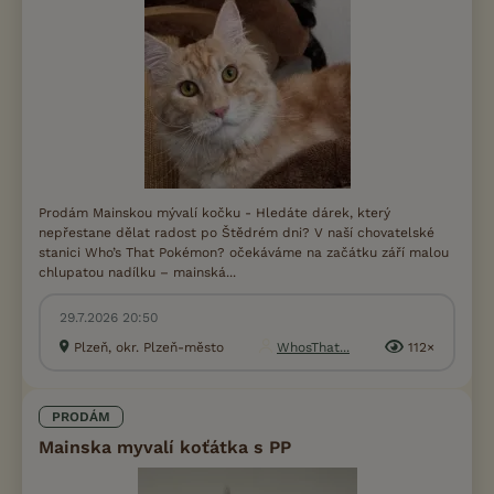
Prodám Mainskou mývalí kočku - Hledáte dárek, který
nepřestane dělat radost po Štědrém dni? V naší chovatelské
stanici Who’s That Pokémon? očekáváme na začátku září malou
chlupatou nadílku – mainská...
29.7.2026 20:50
Plzeň, okr. Plzeň-město
WhosThat...
112×
PRODÁM
Mainska myvalí koťátka s PP