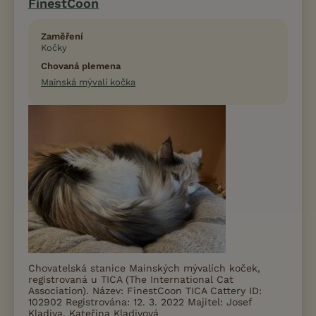
FinestCoon
Zaměření
Kočky
Chovaná plemena
Mainská mývalí kočka
Chovatelská stanice Mainských mývalích koček,
registrovaná u TICA (The International Cat
Association). Název: FinestCoon TICA Cattery ID:
102902 Registrována: 12. 3. 2022 Majitel: Josef
Kladiva, Kateřina Kladivová