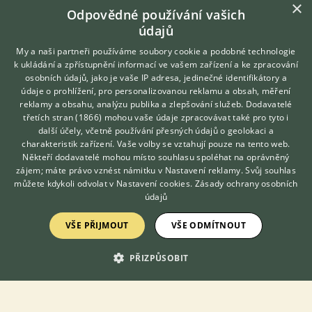
×
Odpovědné používání vašich
barva modrá, černá, červená, dlouhá srst s převahou stříbra.
Mohutného vzrůstu, rodiče k vidění, 12 let prověřený chov.
údajů
Koťátka mají očkován...
My a naši partneři používáme soubory cookie a podobné technologie
k ukládání a zpřístupnění informací ve vašem zařízení a ke zpracování
30.7.2026 19:16
osobních údajů, jako je vaše IP adresa, jedinečné identifikátory a
Kelníky, okr. Zlín
zagra
379×
údaje o prohlížení, pro personalizovanou reklamu a obsah, měření
reklamy a obsahu, analýzu publika a zlepšování služeb.
Dodavatelé
třetích stran (1866)
mohou vaše údaje zpracovávat také pro tyto i
Hledáte zvířecího kamaráda?
25000 Kč
PRODÁM
TOP
další účely, včetně používání přesných údajů o geolokaci a
Zdarma vám poradí
charakteristik zařízení. Vaše volby se vztahují pouze na tento web.
Krásná Mainská mývalí koťátka
VETERINÁŘ ONLINE
Někteří dodavatelé mohou místo souhlasu spoléhat na oprávněný
KONZULTOVAT S
zájem; máte právo vznést námitku v
Nastavení reklamy
. Svůj souhlas
VETERINÁŘEM
můžete kdykoli odvolat v
Nastavení cookies
.
Zásady ochrany osobních
údajů
VŠE PŘIJMOUT
VŠE ODMÍTNOUT
PŘIZPŮSOBIT
Prodám Mainskou mývalí kočku - 💙 Magic Ranch, CZ