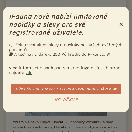
DALŠÍ INZERÁTY, KTERÉ PATŘÍ POD
iFauna nově nabízí limitované
TUTO STANICI
×
nabídky a slevy pro své
registrované uživatele.
19000
REGISTROVANÁ CHOVATELSKÁ STANICE
Kč
PRODÁM
👉 Exkluzivní akce, slevy a novinky od našich ověřených
Pohodový kocourek s PP
partnerů
🎁 A teď navíc dárek: 200 Kč kredit do F-konta. 🎉
Více informací o souhlasu s marketingem třetích stran
najdete
.
zde
PŘIHLÁSIT SE K NEWSLETTERU A VYZVEDNOUT DÁREK. 🎁
NE, DĚKUJI
Prodám Mainskou mývalí kočku - Pohodový kocourek s moc
pěknou kresbou kožíšku, kterého ani mávání plyšovou myškou