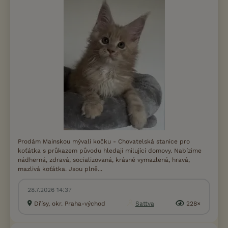
Prodám Mainskou mývalí kočku - Chovatelská stanice pro
koťátka s průkazem původu hledají milující domovy. Nabízime
nádherná, zdravá, socializovaná, krásné vymazlená, hravá,
mazlivá koťátka. Jsou plně...
28.7.2026 14:37
Dřísy, okr. Praha-východ
Sattva
228×