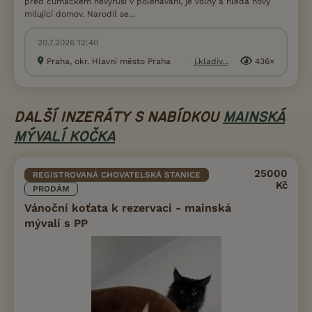
před čumáčkem nevyruší v polehávání, je volný a hledá nový
milující domov. Narodil se...
20.7.2026 12:40
Praha, okr. Hlavní město Praha
j.kladiv...
436×
DALŠÍ INZERÁTY S NABÍDKOU
MAINSKÁ
MÝVALÍ KOČKA
25000
REGISTROVANÁ CHOVATELSKÁ STANICE
Kč
PRODÁM
Vánoční koťata k rezervaci - mainská
mývalí s PP