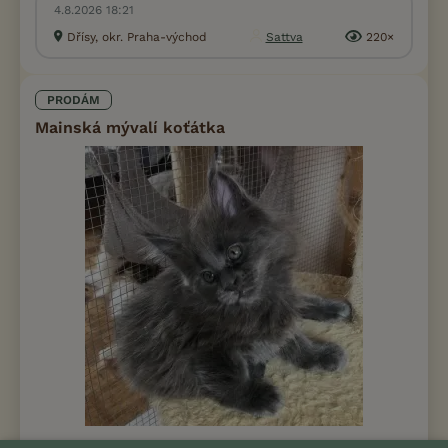
4.8.2026 18:21
Dřísy, okr. Praha-východ
Sattva
220×
PRODÁM
Mainská mývalí koťátka
Prodám Mainskou mývalí kočku - Mainská mývalí koťátka s PP,