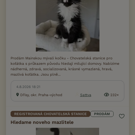
Prodám Mainskou mývalí kočku - Chovatelská stanice pro
koťátka s průkazem původu hledají milující domovy. Nabízime
nádherná, zdravá, socializovaná, krásné vymazlená, hravá,
mazlivá koťátka. Jsou plně...
4.8.2026 18:21
Dřísy, okr. Praha-východ
Sattva
232×
REGISTROVANÁ CHOVATELSKÁ STANICE
PRODÁM
Hledame noveho mazlitele