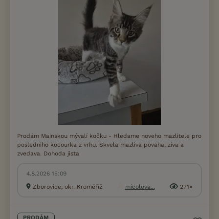
Prodám Mainskou mývalí kočku - Hledame noveho mazlitele pro
posledniho kocourka z vrhu. Skvela mazliva povaha, ziva a
zvedava. Dohoda jista
4.8.2026 15:09
Zborovice, okr. Kroměříž
micolova...
271×
PRODÁM