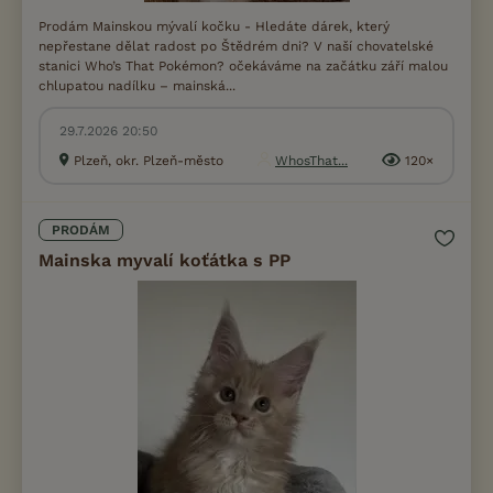
Prodám Mainskou mývalí kočku - Hledáte dárek, který
nepřestane dělat radost po Štědrém dni? V naší chovatelské
stanici Who’s That Pokémon? očekáváme na začátku září malou
chlupatou nadílku – mainská...
29.7.2026 20:50
Plzeň, okr. Plzeň-město
WhosThat...
120×
PRODÁM
Mainska myvalí koťátka s PP