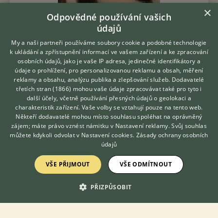
×
Odpovědné používání vašich
údajů
My a naši partneři používáme soubory cookie a podobné technologie
k ukládání a zpřístupnění informací ve vašem zařízení a ke zpracování
osobních údajů, jako je vaše IP adresa, jedinečné identifikátory a
Prodám Mainskou mývalí kočku - Kotě Carol je stará 4 měsíce.
údaje o prohlížení, pro personalizovanou reklamu a obsah, měření
Je vychovaná jako člen rodiny. Nebojácná, společenská, zvyklá
reklamy a obsahu, analýzu publika a zlepšování služeb.
Dodavatelé
na děti. Je majitelka mohutné kostrukce a nádherně huňatého
třetích stran (1866)
mohou vaše údaje zpracovávat také pro tyto i
ocasu. Naučená či...
Hledáte zvířecího kamaráda?
další účely, včetně používání přesných údajů o geolokaci a
Zdarma vám poradí
charakteristik zařízení. Vaše volby se vztahují pouze na tento web.
VETERINÁŘ ONLINE
26.6.2026 16:40
Někteří dodavatelé mohou místo souhlasu spoléhat na oprávněný
Vrdy, okr. Kutná Hora
lenkaboc...
256×
KONZULTOVAT S
zájem; máte právo vznést námitku v
Nastavení reklamy
. Svůj souhlas
VETERINÁŘEM
můžete kdykoli odvolat v
Nastavení cookies
.
Zásady ochrany osobních
údajů
PRODÁM
18000 Kč
VŠE PŘIJMOUT
VŠE ODMÍTNOUT
Mainské mývalí koťátka s PP
PŘIZPŮSOBIT