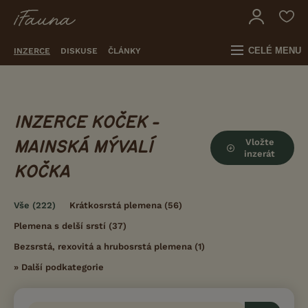
CELÉ MENU
INZERCE
DISKUSE
ČLÁNKY
INZERCE KOČEK -
Vložte
MAINSKÁ MÝVALÍ
inzerát
KOČKA
Vše
(222)
Krátkosrstá plemena
(56)
Plemena s delší srstí
(37)
Bezsrstá, rexovitá a hrubosrstá plemena
(1)
»
Další podkategorie