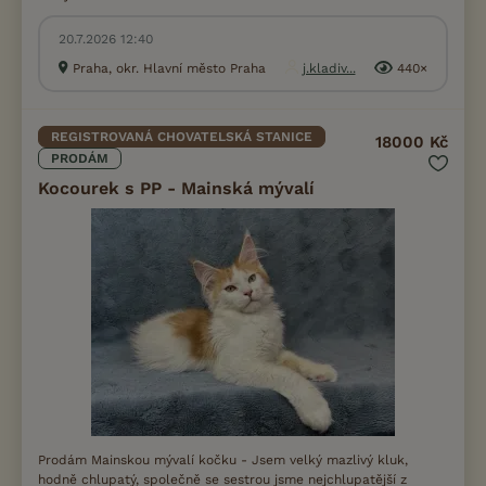
20.7.2026 12:40
Praha, okr. Hlavní město Praha
j.kladiv...
440×
REGISTROVANÁ CHOVATELSKÁ STANICE
18000 Kč
PRODÁM
Kocourek s PP - Mainská mývalí
Prodám Mainskou mývalí kočku - Jsem velký mazlivý kluk,
hodně chlupatý, společně se sestrou jsme nejchlupatější z