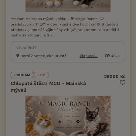
Prodám Mainskou mývalí kočku - 💙 Magic Ranch, CZ
představuje vrh „W“ – čtyři kluci a dvě holčičky! 💙 S radostí
představujeme náš výjimečný vrh „W“, ve kterém se narodili 4
nádherní kocourci a 2 k...
včera 18:30
Horní Životice, okr. Bruntál
klapusal...
482×
PRODÁM
TOP
25000 Kč
Chlupaté štěstí MCO - Mainská
mývalí