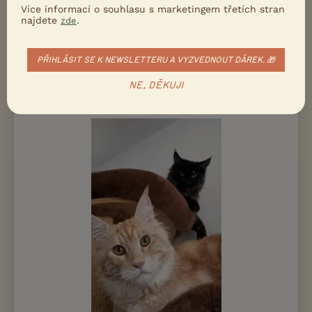
Více informací o souhlasu s marketingem třetích stran
Kelníky, okr. Zlín
zagra
398×
najdete
.
zde
REGISTROVANÁ CHOVATELSKÁ STANICE
25000 Kč
PŘIHLÁSIT SE K NEWSLETTERU A VYZVEDNOUT DÁREK. 🎁
PRODÁM
NE, DĚKUJI
Vánoční koťata k rezervaci - mainská
mývalí s PP