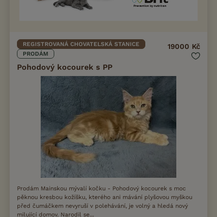
REGISTROVANÁ CHOVATELSKÁ STANICE
19000 Kč
PRODÁM
Pohodový kocourek s PP
Prodám Mainskou mývalí kočku - Pohodový kocourek s moc
pěknou kresbou kožíšku, kterého ani mávání plyšovou myškou
před čumáčkem nevyruší v polehávání, je volný a hledá nový
milující domov. Narodil se...