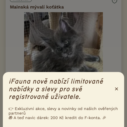
Mainská mývalí koťátka
iFauna nově nabízí limitované
×
nabídky a slevy pro své
registrované uživatele.
Prodám Mainskou mývalí kočku - Mainská mývalí koťátka s PP,
barva modrá, černá, červená, dlouhá srst s převahou stříbra.
Mohutného vzrůstu, rodiče k vidění, 12 let prověřený chov.
👉 Exkluzivní akce, slevy a novinky od našich ověřených
partnerů
Koťátka mají očkován...
🎁 A teď navíc dárek: 200 Kč kredit do F-konta. 🎉
30.7.2026 19:16