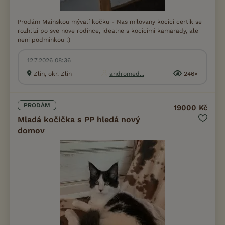
Prodám Mainskou mývalí kočku - Nas milovany kocici certik se
rozhlizi po sve nove rodince, idealne s kocicimi kamarady, ale
neni podminkou :)
12.7.2026 08:36
Zlín, okr. Zlín
andromed...
246×
PRODÁM
19000 Kč
Mladá kočička s PP hledá nový
domov