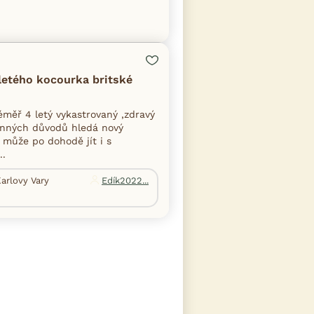
letého kocourka britské
téměř 4 letý vykastrovaný ,zdravý
dinných důvodů hledá nový
 může po dohodě jít i s
..
Karlovy Vary
Edík2022...