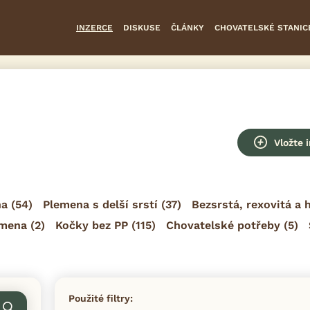
INZERCE
DISKUSE
ČLÁNKY
CHOVATELSKÉ STANIC
Vložte 
na
(54)
Plemena s delší srstí
(37)
Bezsrstá, rexovitá a
emena
(2)
Kočky bez PP
(115)
Chovatelské potřeby
(5)
Použité filtry: