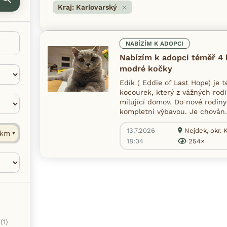
Kraj: Karlovarský
NABÍZÍM K ADOPCI
Nabízím k adopci téměř 4 
modré kočky
Edík ( Eddie of Last Hope) je 
kocourek, který z vážných ro
milující domov. Do nové rodiny
kompletní výbavou. Je chován.
13.7.2026
Nejdek, okr. 
km
18:04
254×
(1)