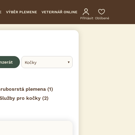
E
VÝBĚR PLEMENE
VETERINÁŘ ONLINE
Přihlásit
Oblíbené
inzerát
Kočky
 hrubosrstá plemena
(1)
Služby pro kočky
(2)