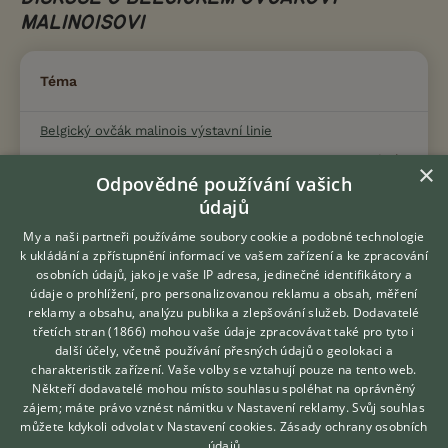
MALINOISOVI
Téma
Belgický ovčák malinois výstavní linie
16.9.2019 18:05
59
reakcí
×
Odpovědné používání vašich
Rada na výchovu
údajů
27.12.2018 09:23
19
reakcí
My a naši partneři používáme soubory cookie a podobné technologie
k ukládání a zpřístupnění informací ve vašem zařízení a ke zpracování
Belgický ovčák malinois
osobních údajů, jako je vaše IP adresa, jedinečné identifikátory a
údaje o prohlížení, pro personalizovanou reklamu a obsah, měření
3.12.2020 20:21
9
reakcí
reklamy a obsahu, analýzu publika a zlepšování služeb.
Dodavatelé
třetích stran (1866)
mohou vaše údaje zpracovávat také pro tyto i
10ti měsíční maliňák
Hledáte zvířecího kamaráda?
další účely, včetně používání přesných údajů o geolokaci a
Zdarma vám poradí
31.12.2021 10:32
28
reakcí
charakteristik zařízení. Vaše volby se vztahují pouze na tento web.
VETERINÁŘ ONLINE
Někteří dodavatelé mohou místo souhlasu spoléhat na oprávněný
KONZULTOVAT S
Maliňáci
zájem; máte právo vznést námitku v
Nastavení reklamy
. Svůj souhlas
VETERINÁŘEM
můžete kdykoli odvolat v
Nastavení cookies
.
Zásady ochrany osobních
10.11.2021 20:21
11
reakcí
údajů