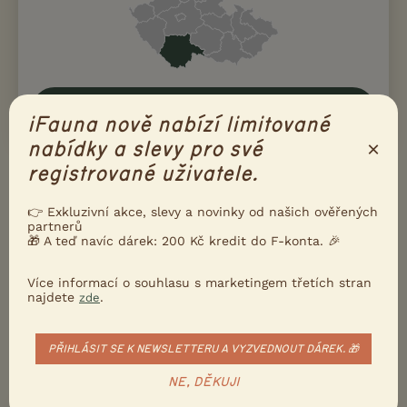
Napište mi
iFauna nově nabízí limitované
×
nabídky a slevy pro své
registrované uživatele.
👉 Exkluzivní akce, slevy a novinky od našich ověřených
partnerů
🎁 A teď navíc dárek: 200 Kč kredit do F-konta. 🎉
Více informací o souhlasu s marketingem třetích stran
najdete
.
zde
PŘIHLÁSIT SE K NEWSLETTERU A VYZVEDNOUT DÁREK. 🎁
NE, DĚKUJI