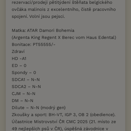
rezervaci/prodeji pětitýdení štěňata belgického
ovčáka malinois z excelentního, čistě pracovního
spojení. Volní jsou pejsci.
Matka: ATAR Damori Bohemia
(Argenta King Regent X Berec vom Haus Edental)
Bonitace: PT55555/-
Zdraví
HD -A1
ED – 0
Spondy – 0
SDCA1 – N-N
SDCA2 – N-N
CJM – N-N
DM – N-N
Dilute – N-N (modrý gen)
Zkoušky a sport: BH-VT, IGP 3, OB 2 (obedience).
Účastnice Mistrovství ČR CMC 2025 (21. místo ze
49 nejlepších psů v ČR), úspěšná závodnice v