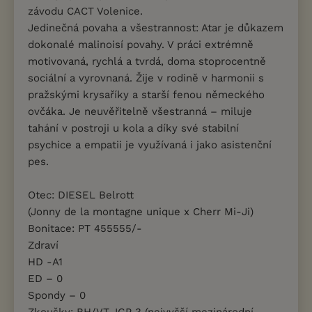
závodu CACT Volenice.
Jedinečná povaha a všestrannost: Atar je důkazem
dokonalé malinoisí povahy. V práci extrémně
motivovaná, rychlá a tvrdá, doma stoprocentně
sociální a vyrovnaná. Žije v rodině v harmonii s
pražskými krysaříky a starší fenou německého
ovčáka. Je neuvěřitelně všestranná – miluje
tahání v postroji u kola a díky své stabilní
psychice a empatii je využívaná i jako asistenční
pes.
Otec: DIESEL Belrott
(Jonny de la montagne unique x Cherr Mi-Ji)
Bonitace: PT 455555/-
Zdraví
HD -A1
ED – 0
Spondy – 0