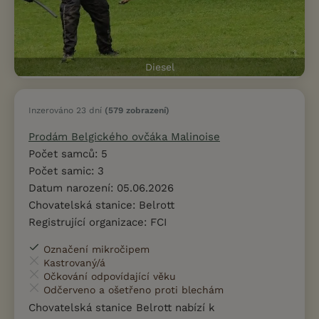
Diesel
Inzerováno 23 dní
(579 zobrazení)
Prodám Belgického ovčáka Malinoise
Počet samců: 5
Počet samic: 3
Datum narození: 05.06.2026
Chovatelská stanice: Belrott
Registrující organizace: FCI
Označení mikročipem
Kastrovaný/á
Očkování odpovídající věku
Odčerveno a ošetřeno proti blechám
Chovatelská stanice Belrott nabízí k