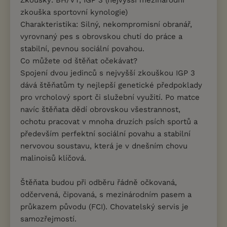
Zkoušky: BH/VT, IGP 3 (nejvyšší mezinárodní
zkouška sportovní kynologie)
Charakteristika: Silný, nekompromisní obranář,
vyrovnaný pes s obrovskou chutí do práce a
stabilní, pevnou sociální povahou.
Co můžete od štěňat očekávat?
Spojení dvou jedinců s nejvyšší zkouškou IGP 3
dává štěňatům ty nejlepší genetické předpoklady
pro vrcholový sport či služební využití. Po matce
navíc štěňata dědí obrovskou všestrannost,
ochotu pracovat v mnoha druzích psích sportů a
především perfektní sociální povahu a stabilní
nervovou soustavu, která je v dnešním chovu
malinoisů klíčová.
Štěňata budou při odběru řádně očkovaná,
odčervená, čipovaná, s mezinárodním pasem a
průkazem původu (FCI). Chovatelský servis je
samozřejmostí.