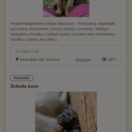
Prodám Belgického ovčáka Malinoise - Prvorozený, nejsilnější,
vyrovnaný, dominantní, fyzicky zdatný a korektní. Nejlépe
oddanému člověku s velkým (psím) srdcem nebo zkušenému
člověku s láskou ke psům....
3.7.2026 11:35
Meziměstí, okr. Náchod
Kmonice
267×
PRODÁM
Štěnda bom