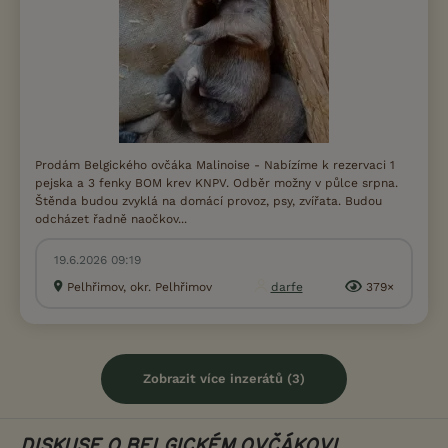
Prodám Belgického ovčáka Malinoise - Nabízíme k rezervaci 1
pejska a 3 fenky BOM krev KNPV. Odběr možny v půlce srpna.
Štěnda budou zvyklá na domácí provoz, psy, zvířata. Budou
odcházet řadně naočkov...
19.6.2026 09:19
Pelhřimov, okr. Pelhřimov
darfe
379×
Zobrazit více inzerátů (3)
DISKUSE O BELGICKÉM OVČÁKOVI