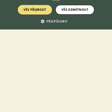
Výchova BOM
VŠE PŘIJMOUT
VŠE ODMÍTNOUT
9.2.2022 18:48
20
reakcí
PŘIZPŮSOBIT
Zobrazit více diskusí
KONTAKT DO REDAKCE WEBU
redakce@ifauna.cz
nonstop