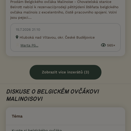
Prodám Belgického ovčáka Malinoise - Chovatelská stanice
Belrott nabízí k rezervaci/prodeji pětitýdení štěňata belgického
ovčáka malinois z excelentního, čistě pracovního spojení. Volní
jsou pejsci....
15.7.2026 21:10
Hluboká nad Vltavou, okr. České Budějovice
Marta Pö...
565×
Zobrazit více inzerátů (3)
DISKUSE O BELGICKÉM OVČÁKOVI
MALINOISOVI
Téma
Kupte si belgického ovčáka