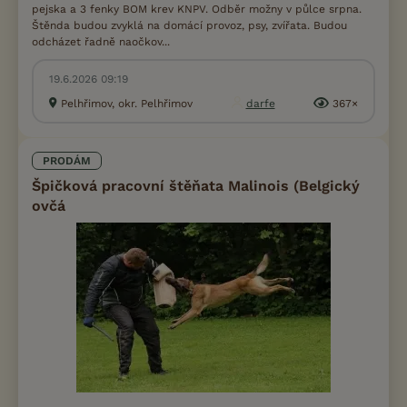
pejska a 3 fenky BOM krev KNPV. Odběr možny v půlce srpna.
Štěnda budou zvyklá na domácí provoz, psy, zvířata. Budou
odcházet řadně naočkov...
19.6.2026 09:19
Pelhřimov, okr. Pelhřimov
darfe
367×
PRODÁM
Špičková pracovní štěňata Malinois (Belgický
ovčá