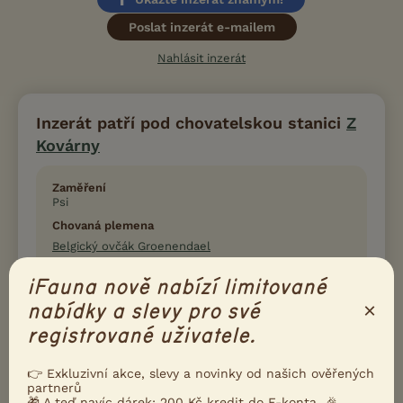
Poslat inzerát e-mailem
Nahlásit inzerát
Inzerát patří pod chovatelskou stanici
Z
Kovárny
Zaměření
Psi
Chovaná plemena
Belgický ovčák Groenendael
Belgický ovčák Malinois
iFauna nově nabízí limitované
Belgický ovčák Tervueren
×
nabídky a slevy pro své
Aktuální a plánované vrhy
registrované uživatele.
žádné
👉 Exkluzivní akce, slevy a novinky od našich ověřených
partnerů
🎁 A teď navíc dárek: 200 Kč kredit do F-konta. 🎉