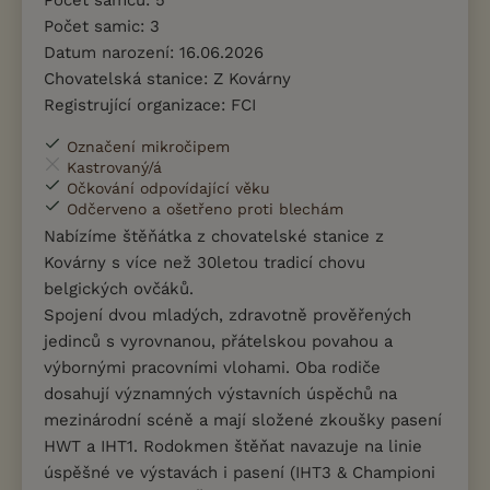
Počet samců: 5
Počet samic: 3
Datum narození: 16.06.2026
Chovatelská stanice: Z Kovárny
Registrující organizace: FCI
Označení mikročipem
Kastrovaný/á
Očkování odpovídající věku
Odčerveno a ošetřeno proti blechám
Nabízíme štěňátka z chovatelské stanice z
Kovárny s více než 30letou tradicí chovu
belgických ovčáků.
Spojení dvou mladých, zdravotně prověřených
jedinců s vyrovnanou, přátelskou povahou a
výbornými pracovními vlohami. Oba rodiče
dosahují významných výstavních úspěchů na
mezinárodní scéně a mají složené zkoušky pasení
HWT a IHT1. Rodokmen štěňat navazuje na linie
úspěšné ve výstavách i pasení (IHT3 & Championi