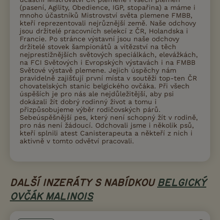
(pasení, Agility, Obedience, IGP, stopařina) a máme i
mnoho účastníků Mistrovství světa plemene FMBB,
kteří reprezentovali nejrůznější země. Naše odchovy
jsou držitelé pracovních selekcí z ČR, Holandska i
Francie. Po stránce výstavní jsou naše odchovy
držitelé stovek šampionátů a vítězství na těch
nejprestižnějších světových speciálkách, elevážkách,
na FCI Světových i Evropských výstavách i na FMBB
Světové výstavě plemene. Jejich úspěchy nám
pravidelně zajišťují první místa v soutěži top-ten ČR
chovatelských stanic belgického ovčáka. Při všech
úspěších je pro nás ale nejdůležitější, aby psi
dokázali žít dobrý rodinný život a tomu i
přizpůsobujeme výběr rodičovských párů.
Sebeúspěšnější pes, který není schopný žít v rodině,
pro nás není žádoucí. Odchovali jsme i několik psů,
kteří splnili atest Canisterapeuta a někteří z nich i
aktivně v tomto odvětví pracovali.
DALŠÍ INZERÁTY S NABÍDKOU
BELGICKÝ
OVČÁK MALINOIS