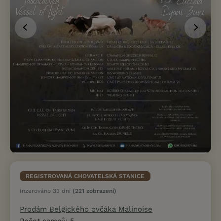
REGISTROVANÁ CHOVATELSKÁ STANICE
Inzerováno 33 dní
(221 zobrazení)
Prodám Belgického ovčáka Malinoise