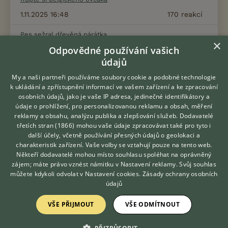
1.11.2025 16:48
170
reakcí
Pes sežral dřevěná párátka
×
Odpovědné používání vašich
19.5.2021 06:16
22
reakcí
údajů
Naše fenka a dcery pes
My a naši partneři používáme soubory cookie a podobné technologie
2.3.2023 10:11
172
reakcí
k ukládání a zpřístupnění informací ve vašem zařízení a ke zpracování
osobních údajů, jako je vaše IP adresa, jedinečné identifikátory a
Puberta, výchova, výcvik
údaje o prohlížení, pro personalizovanou reklamu a obsah, měření
reklamy a obsahu, analýzu publika a zlepšování služeb.
Dodavatelé
3.2.2023 17:11
55
reakcí
třetích stran (1866)
mohou vaše údaje zpracovávat také pro tyto i
Hledáte zvířecího kamaráda?
další účely, včetně používání přesných údajů o geolokaci a
Zdarma vám poradí
Granule HiQ/Bardog
charakteristik zařízení. Vaše volby se vztahují pouze na tento web.
VETERINÁŘ ONLINE
Někteří dodavatelé mohou místo souhlasu spoléhat na oprávněný
4.3.2021 15:00
5
reakcí
KONZULTOVAT S
zájem; máte právo vznést námitku v
Nastavení reklamy
. Svůj souhlas
VETERINÁŘEM
můžete kdykoli odvolat v
Nastavení cookies
.
Zásady ochrany osobních
Socializace u dospívajícího psa
údajů
23.11.2021 07:46
3
reakcí
VŠE PŘIJMOUT
VŠE ODMÍTNOUT
Zobrazit více diskusí