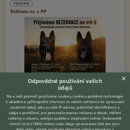
PRODÁM
Štěňata no s PP
×
Odpovědné používání vašich
údajů
My a naši partneři používáme soubory cookie a podobné technologie
k ukládání a zpřístupnění informací ve vašem zařízení a ke zpracování
Prodám Německého ovčáka - PŘIJÍMÁME REZERVACE Fortis
osobních údajů, jako je vaše IP adresa, jedinečné identifikátory a
Canis Bohemia Malá (B)éčka 4x pejsek vlkošedý 6x fenečka: 3x
údaje o prohlížení, pro personalizovanou reklamu a obsah, měření
vlkošedá, 3x celočerná Joker z Chržína IGP3 × Bibi Železný kůň
reklamy a obsahu, analýzu publika a zlepšování služeb.
Dodavatelé
IGP2...
třetích stran (1866)
mohou vaše údaje zpracovávat také pro tyto i
Hledáte zvířecího kamaráda?
další účely, včetně používání přesných údajů o geolokaci a