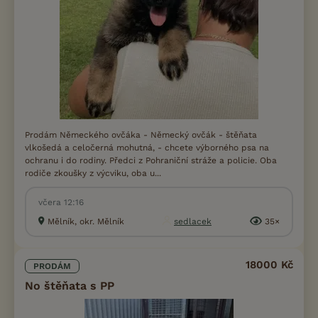
Prodám Německého ovčáka - Německý ovčák - štěňata
vlkošedá a celočerná mohutná, - chcete výborného psa na
ochranu i do rodiny. Předci z Pohraniční stráže a policie. Oba
rodiče zkoušky z výcviku, oba u...
včera 12:16
Mělník, okr. Mělník
sedlacek
35×
18000 Kč
PRODÁM
No štěňata s PP