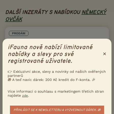
DALŠÍ INZERÁTY S NABÍDKOU
NĚMECKÝ
OVČÁK
PRODÁM
Německý ovčák štěňata s PP FCI
iFauna nově nabízí limitované
×
nabídky a slevy pro své
registrované uživatele.
👉 Exkluzivní akce, slevy a novinky od našich ověřených
partnerů
🎁 A teď navíc dárek: 200 Kč kredit do F-konta. 🎉
Více informací o souhlasu s marketingem třetích stran
najdete
.
zde
PŘIHLÁSIT SE K NEWSLETTERU A VYZVEDNOUT DÁREK. 🎁