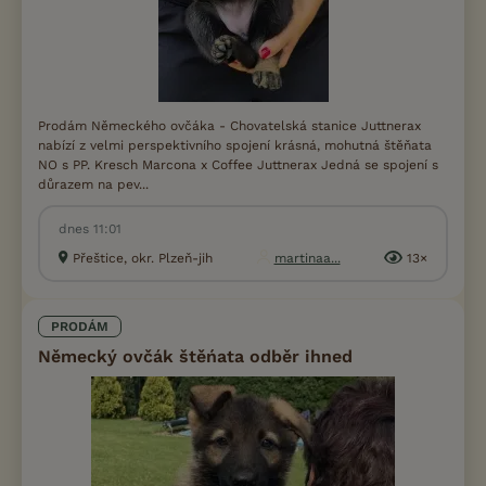
Prodám Německého ovčáka - Chovatelská stanice Juttnerax
nabízí z velmi perspektivního spojení krásná, mohutná štěňata
NO s PP. Kresch Marcona x Coffee Juttnerax Jedná se spojení s
důrazem na pev...
dnes 11:01
Přeštice, okr. Plzeň-jih
martinaa...
13×
PRODÁM
Německý ovčák štěńata odběr ihned