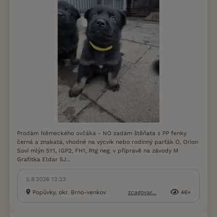
Prodám Německého ovčáka - NO zadám štěňata s PP fenky
černá a znakatá, vhodné na výcvik nebo rodinný parťák O, Orion
Soví mlýn 5Y1, IGP2, FH1, Rtg neg. v přípravě na závody M
Grafitka Eldar 5J...
5.8.2026 13:23
Popůvky, okr. Brno-venkov
zcagovar...
46×