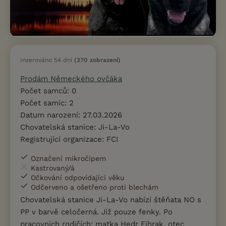
Inzerováno 54 dní
(270 zobrazení)
Prodám Německého ovčáka
Počet samců: 0
Počet samic: 2
Datum narození: 27.03.2026
Chovatelská stanice: Ji-La-Vo
Registrující organizace: FCI
Označení mikročipem
Kastrovaný/á
Očkování odpovídající věku
Odčerveno a ošetřeno proti blechám
Chovatelská stanice Ji-La-Vo nabízí štěňata NO s
PP v barvě celočerná. Již pouze fenky. Po
pracovních rodičích: matka Hedr Fihrak, otec