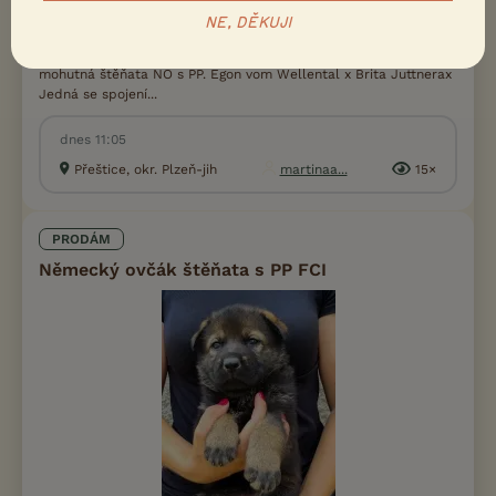
NE, DĚKUJI
Prodám Německého ovčáka - Chovatelská stanice Juttnerax
nabízí z velmi perspektivního zahraničního spojení krásná,
mohutná štěňata NO s PP. Egon vom Wellental x Brita Juttnerax
Jedná se spojení...
dnes 11:05
Přeštice, okr. Plzeň-jih
martinaa...
15×
PRODÁM
Německý ovčák štěňata s PP FCI