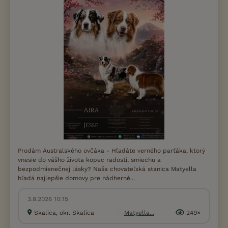
Prodám Australského ovčáka - Hľadáte verného parťáka, ktorý
vnesie do vášho života kopec radosti, smiechu a
bezpodmienečnej lásky? Naša chovateľská stanica Matyella
hľadá najlepšie domovy pre nádherné...
3.8.2026 10:15
Skalica, okr. Skalica
Matyella...
249×