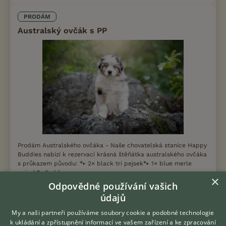
PRODÁM
Australský ovčák s PP
Prodám Australského ovčáka - Naše chovatelská stanice Happy
Buddies nabízí k rezervaci krásná štěňátka australského ovčáka
s průkazem původu: 🐾 2× black tri pejsek🐾 1× blue merle
pejsek🐾 2× blac...
×
Odpovědné používání vašich
16.7.2026 11:43
údajů
Praha, okr. Hlavní město Praha
j.budd
315×
My a naši partneři používáme soubory cookie a podobné technologie
k ukládání a zpřístupnění informací ve vašem zařízení a ke zpracování