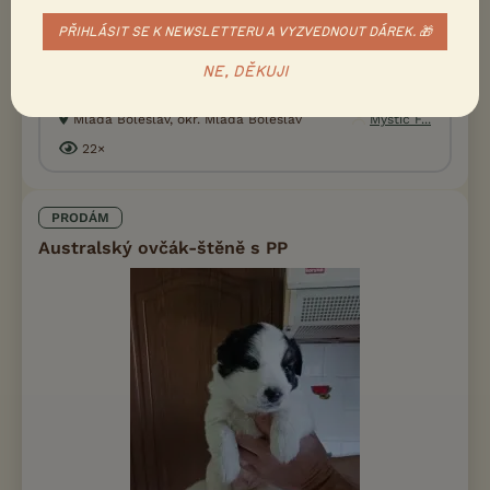
Blaze a BT Sniper Blaze je středně aktivní ausik Sniper je o něco
aktivnější ale žádný šilenec, oba miluji lidí, vyrůstají v domácím
PŘIHLÁSIT SE K NEWSLETTERU A VYZVEDNOUT DÁREK. 🎁
prost...
NE, DĚKUJI
včera 16:02
Mladá Boleslav, okr. Mladá Boleslav
Mystic F...
22×
PRODÁM
Australský ovčák-štěně s PP