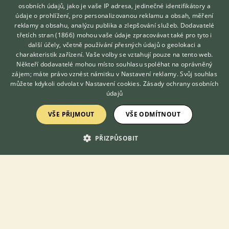
osobních údajů, jako je vaše IP adresa, jedinečné identifikátory a
údaje o prohlížení, pro personalizovanou reklamu a obsah, měření
reklamy a obsahu, analýzu publika a zlepšování služeb.
Dodavatelé
Zobrazit více inzerátů (11)
třetích stran (1866)
mohou vaše údaje zpracovávat také pro tyto i
Hledáte zvířecího kamaráda?
další účely, včetně používání přesných údajů o geolokaci a
Zdarma vám poradí
charakteristik zařízení. Vaše volby se vztahují pouze na tento web.
VETERINÁŘ ONLINE
DISKUSE O AUSTRALSKÉM OVČÁKOVI
Někteří dodavatelé mohou místo souhlasu spoléhat na oprávněný
KONZULTOVAT S
zájem; máte právo vznést námitku v
Nastavení reklamy
. Svůj souhlas
VETERINÁŘEM
můžete kdykoli odvolat v
Nastavení cookies
.
Zásady ochrany osobních
Téma
údajů
VŠE PŘIJMOUT
VŠE ODMÍTNOUT
Jak odnaucit psa zrat venku zdechliny, vykaly atd.
26.6.2018 09:54
15
reakcí
PŘIZPŮSOBIT
Prospera plus medium junior
21.12.2019 20:06
2
reakcí
Puberta?
2.12.2021 06:05
17
reakcí
Genetické testy u australských ovčáků