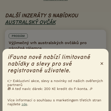
DALŠÍ INZERÁTY S NABÍDKOU
AUSTRALSKÝ OVČÁK
PRODÁM
Výjimečný vrh australských ovčáků pro
náročné zájemce
iFauna nově nabízí limitované
×
nabídky a slevy pro své
registrované uživatele.
👉 Exkluzivní akce, slevy a novinky od našich ověřených
partnerů
🎁 A teď navíc dárek: 200 Kč kredit do F-konta. 🎉
Více informací o souhlasu s marketingem třetích stran
najdete
.
zde
Prodám Australského ovčáka - Aktuálně čekáji na své doma BM