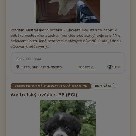
Prodám Australského ovčáka - Chovatelská stanice nabízí k
odběru posledního blacktri (má vice bíle barvy) pejska s PP, s
ocáskem.Po zrušené rezervaci z vážných důvodů. Bude jednou
očkovaný, odčervený...
6.8.2026 10:44
Plzeň, okr. Plzeň-město
robert.k...
31×
REGISTROVANÁ CHOVATELSKÁ STANICE
PRODÁM
Australský ovčák s PP (FCI)