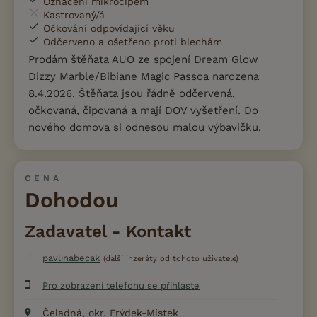
Označení mikročipem
Kastrovaný/á
Očkování odpovídající věku
Odčerveno a ošetřeno proti blechám
Prodám štěňata AUO ze spojení Dream Glow
Dizzy Marble/Bibiane Magic Passoa narozena
8.4.2026. Štěňata jsou řádně odčervená,
očkovaná, čipovaná a mají DOV vyšetření. Do
nového domova si odnesou malou výbavičku.
CENA
Dohodou
Zadavatel - Kontakt
pavlinabecak
(další inzeráty od tohoto uživatele)
Pro zobrazení telefonu se přihlaste
Čeladná, okr. Frýdek-Místek