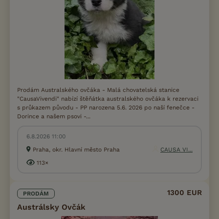
Prodám Australského ovčáka - Malá chovatelská stanice
"CausaVivendi" nabízí štěňátka australského ovčáka k rezervaci
s průkazem původu - PP narozena 5.6. 2026 po naší fenečce -
Dorince a našem psovi -...
6.8.2026 11:00
Praha, okr. Hlavní město Praha
CAUSA VI...
113×
1300 EUR
PRODÁM
Austrálsky Ovčák