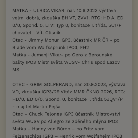
MATKA - ULRICA VIKAR, nar. 10.6.2023 výstava
velmi dobrá, zkouška BH VT, ZVV1, RTG: HD A, ED
0/0, Spond. 0, LTV: Typ 0, bonitace I. třída, 5U1/P
chovatel - Vít. Glisník
Otec - Jimmy Monur IGP3, účastník MR ČR - po
Blade vom Wolfssprunk IPO3, FH2
Matka - Jumanji Vikar- po Gero z Berounské
bašty IPO3 Mistr světa WUSV- Chris spod Lazov
MS
OTEC - GRIM GOLPERAND, nar. 30.9.2023, výstava
VD, zkouška IGP3/29 Vítěz MMR ČKNO 2026, RTG:
HD/0, ED 0/0, Spond. 0, bonitace I. třída 5JQV1/P
- majitel Martin Pejša
Otec – Chuck Felones IGP3 účastník Mistrovství
světa WUSV po Allegro ze zděného mlýna IPO3
Matka – Hanny von Búren – po Fritz vom
Felzenschlos IGP3 – Henrik vom Wolfsheim IPO3