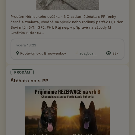
Prodám Německého ovčáka - NO zadám štěňata s PP fenky
černá a znakatá, vhodné na výcvik nebo rodinný parťák O, Orion
Soví mlýn 5Y1, IGP2, FH1, Rtg neg. v přípravě na závody M
Grafitka Eldar 5J...
včera 13:23
Popůvky, okr. Brno-venkov
zcagovar...
33×
PRODÁM
Štěňata no s PP