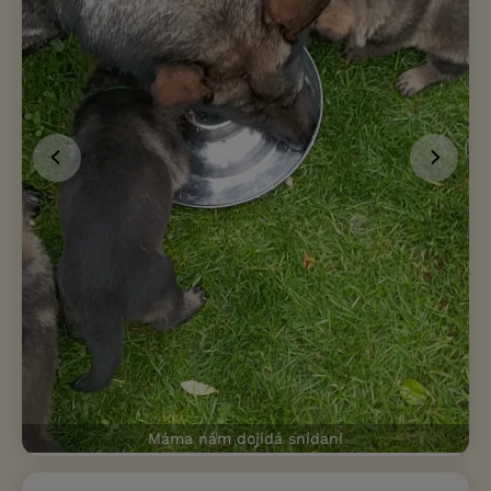
Máma nám dojídá snídani