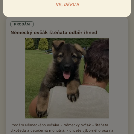
NE, DĚKUJI
OVČÁK
PRODÁM
Německý ovčák štěńata odběr ihned
Prodám Německého ovčáka - Německý ovčák - štěňata
vlkošedá a celočerná mohutná, - chcete výborného psa na