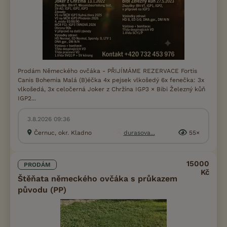
Prodám Německého ovčáka - PŘIJÍMÁME REZERVACE Fortis
Canis Bohemia Malá (B)éčka 4x pejsek vlkošedý 6x fenečka: 3x
vlkošedá, 3x celočerná Joker z Chržína IGP3 × Bibi Železný kůň
IGP2...
3.8.2026 09:36
Černuc, okr. Kladno
durasova...
55×
15000
PRODÁM
Kč
Štěňata německého ovčáka s průkazem
původu (PP)