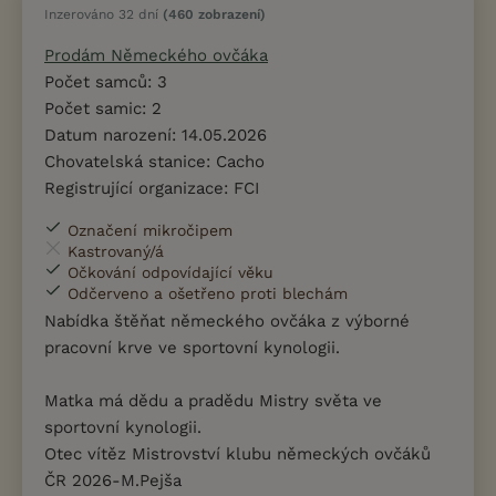
Inzerováno 32 dní
(460 zobrazení)
Prodám Německého ovčáka
Počet samců: 3
Počet samic: 2
Datum narození: 14.05.2026
Chovatelská stanice: Cacho
Registrující organizace: FCI
Označení mikročipem
Kastrovaný/á
Očkování odpovídající věku
Odčerveno a ošetřeno proti blechám
Nabídka štěňat německého ovčáka z výborné
pracovní krve ve sportovní kynologii.
Matka má dědu a pradědu Mistry světa ve
sportovní kynologii.
Otec vítěz Mistrovství klubu německých ovčáků
ČR 2026-M.Pejša