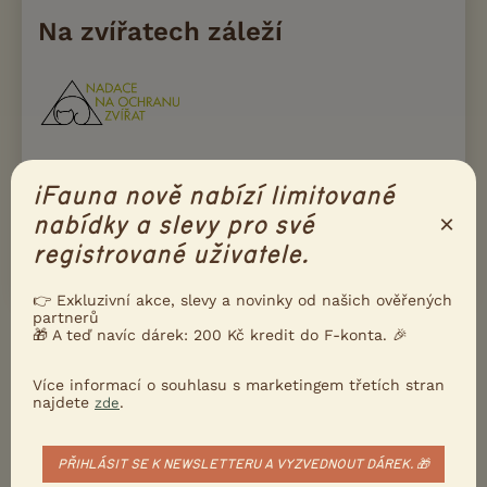
Na zvířatech záleží
Naše podmínky a pravidla inzerce konzultujeme s
Nadací na ochranu zvířat. Díky tomu iFauna drží
iFauna nově nabízí limitované
krok s aktuální legislativou, i s principy moderního
×
nabídky a slevy pro své
a etického chovu zvířat.
registrované uživatele.
Přečtete si víc
👉 Exkluzivní akce, slevy a novinky od našich ověřených
partnerů
🎁 A teď navíc dárek: 200 Kč kredit do F-konta. 🎉
Ukažte inzerát známým!
Poslat inzerát e-mailem
Více informací o souhlasu s marketingem třetích stran
najdete
.
zde
Nahlásit inzerát
PŘIHLÁSIT SE K NEWSLETTERU A VYZVEDNOUT DÁREK. 🎁
DALŠÍ INZERÁTY S NABÍDKOU
NĚMECKÝ