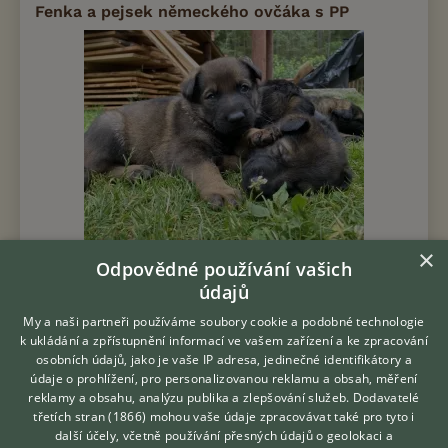
Fenka a pejsek německého ovčáka s PP
×
Prodám Německého ovčáka - Poslední volná fenka z vrhu F
Odpovědné používání vašich
Dewasten :) nejmenší, zato nejmilejší a nejmazlivější. Kluk živý a
údajů
hravoučký. Nyní mají 4 týdny a domů můžou jít o víkendu od 21.8.
Budou očkova...
My a naši partneři používáme soubory cookie a podobné technologie
k ukládání a zpřístupnění informací ve vašem zařízení a ke zpracování
dnes 13:00
osobních údajů, jako je vaše IP adresa, jedinečné identifikátory a
údaje o prohlížení, pro personalizovanou reklamu a obsah, měření
Kaplice, okr. Český Krumlov
wagnerov...
183×
reklamy a obsahu, analýzu publika a zlepšování služeb.
Dodavatelé
třetích stran (1866)
mohou vaše údaje zpracovávat také pro tyto i
Hledáte zvířecího kamaráda?
další účely, včetně používání přesných údajů o geolokaci a
Zdarma vám poradí