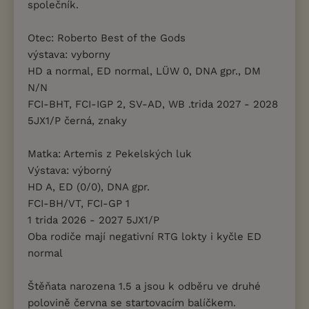
společník.
Otec: Roberto Best of the Gods
výstava: vyborny
HD a normal, ED normal, LÜW 0, DNA gpr., DM
N/N
FCI-BHT, FCI-IGP 2, SV-AD, WB .trida 2027 - 2028
5JX1/P černá, znaky
Matka: Artemis z Pekelských luk
Výstava: výborný
HD A, ED (0/0), DNA gpr.
FCI-BH/VT, FCI-GP 1
1 trida 2026 - 2027 5JX1/P
Oba rodiče mají negativní RTG lokty i kyčle ED
normal
Štěňata narozena 1.5 a jsou k odběru ve druhé
polovině června se startovacím balíčkem.