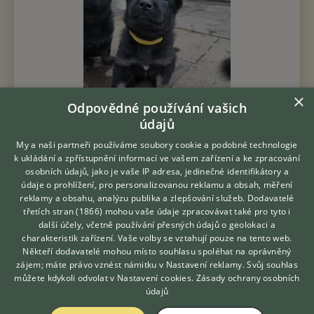
×
Odpovědné používání vašich
údajů
My a naši partneři používáme soubory cookie a podobné technologie
k ukládání a zpřístupnění informací ve vašem zařízení a ke zpracování
Prodám Německého ovčáka - NO zadám štěňata s PP fenky
osobních údajů, jako je vaše IP adresa, jedinečné identifikátory a
černá a znakatá, vhodné na výcvik nebo rodinný parťák O, Orion
údaje o prohlížení, pro personalizovanou reklamu a obsah, měření
Soví mlýn 5Y1, IGP2, FH1, Rtg neg. v přípravě na závody M
reklamy a obsahu, analýzu publika a zlepšování služeb.
Dodavatelé
Grafitka Eldar 5J...
třetích stran (1866)
mohou vaše údaje zpracovávat také pro tyto i
Hledáte zvířecího kamaráda?
další účely, včetně používání přesných údajů o geolokaci a
Zdarma vám poradí
5.8.2026 13:23
charakteristik zařízení. Vaše volby se vztahují pouze na tento web.
VETERINÁŘ ONLINE
Popůvky, okr. Brno-venkov
zcagovar...
65×
Někteří dodavatelé mohou místo souhlasu spoléhat na oprávněný
KONZULTOVAT S
zájem; máte právo vznést námitku v
Nastavení reklamy
. Svůj souhlas
VETERINÁŘEM
můžete kdykoli odvolat v
Nastavení cookies
.
Zásady ochrany osobních
údajů