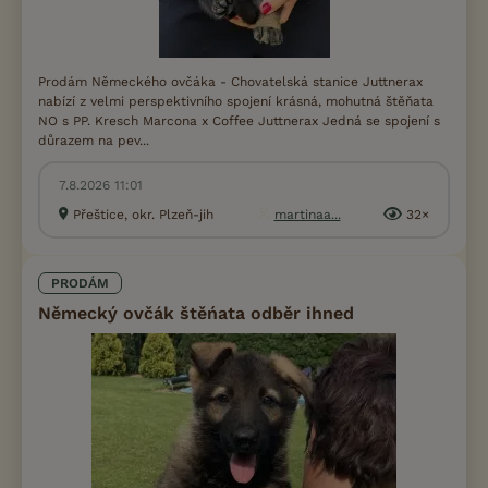
Prodám Německého ovčáka - Chovatelská stanice Juttnerax
nabízí z velmi perspektivního spojení krásná, mohutná štěňata
NO s PP. Kresch Marcona x Coffee Juttnerax Jedná se spojení s
důrazem na pev...
7.8.2026 11:01
Přeštice, okr. Plzeň-jih
martinaa...
32×
PRODÁM
Německý ovčák štěńata odběr ihned