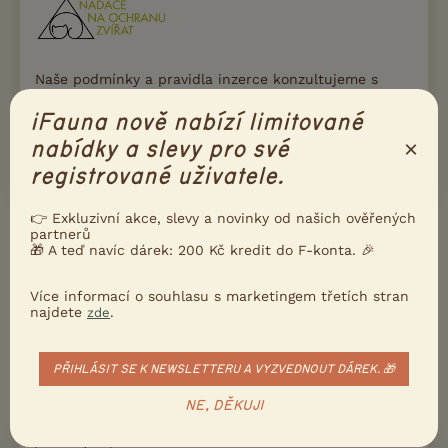
Naše podmínky a pravidla inzerce konzultujeme s
Nadací na ochranu zvířat. Díky tomu iFauna drží
krok s aktuální legislativou, i s principy moderního
iFauna nově nabízí limitované
a etického chovu zvířat.
×
nabídky a slevy pro své
Přečtete si víc
registrované uživatele.
👉 Exkluzivní akce, slevy a novinky od našich ověřených
partnerů
Ukažte inzerát známým!
🎁 A teď navíc dárek: 200 Kč kredit do F-konta. 🎉
Poslat inzerát e-mailem
Více informací o souhlasu s marketingem třetích stran
Nahlásit inzerát
najdete
.
zde
DALŠÍ INZERÁTY S NABÍDKOU
NĚMECKÝ
PŘIHLÁSIT SE K NEWSLETTERU A VYZVEDNOUT DÁREK. 🎁
OVČÁK
NE, DĚKUJI