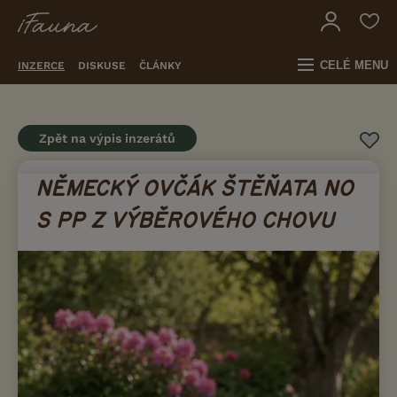
CELÉ MENU
INZERCE
DISKUSE
ČLÁNKY
Zpět na výpis inzerátů
NĚMECKÝ OVČÁK ŠTĚŇATA NO
S PP Z VÝBĚROVÉHO CHOVU