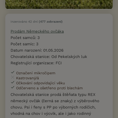
Inzerováno 42 dní
(477 zobrazení)
Prodám Německého ovčáka
Počet samců: 3
Počet samic: 3
Datum narození: 01.05.2026
Chovatelská stanice: Od Pekelských luk
Registrující organizace: FCI
Označení mikročipem
Kastrovaný/á
Očkování odpovídající věku
Odčerveno a ošetřeno proti blechám
Chovatelská stanice prodá štěňata typu REX
německý ovčák (černá se znaky) z výběrového
chovu. Psi i feny s PP po výborných rodičích,
vhodná na chov i výcvik, ale i jako rodinný