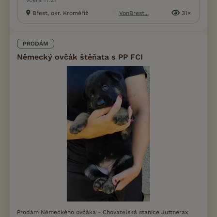
včera 11:21
Břest, okr. Kroměříž
VonBrest...
31×
PRODÁM
Německý ovčák štěňata s PP FCI
Prodám Německého ovčáka - Chovatelská stanice Juttnerax