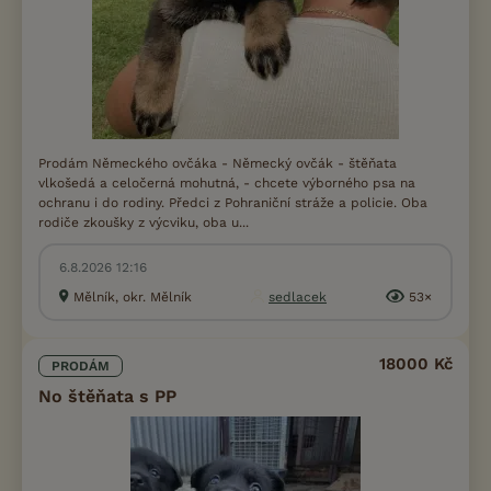
Prodám Německého ovčáka - Německý ovčák - štěňata
vlkošedá a celočerná mohutná, - chcete výborného psa na
ochranu i do rodiny. Předci z Pohraniční stráže a policie. Oba
rodiče zkoušky z výcviku, oba u...
6.8.2026 12:16
Mělník, okr. Mělník
sedlacek
53×
18000 Kč
PRODÁM
No štěňata s PP