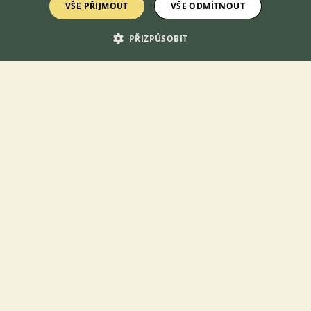
Zobrazit více inzerátů (42)
VŠE PŘIJMOUT
VŠE ODMÍTNOUT
PŘIZPŮSOBIT
DISKUSE O NĚMECKÉM OVČÁKOVI
Téma
Pes v kotci - je to lepsi i pro psa, nebo jen pro majitele
3.9.2025 17:22
60
reakcí
Německý ovčák - hyperaktivní šílenec?
12.5.2019 14:26
45
reakcí
Nuda v kotci
22.11.2022 09:10
306
reakcí
Canicross se psem/psy, začátky, vybavení
16.4.2020 13:58
74
reakcí