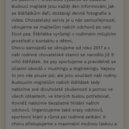
Budoucí majitelé jsou každý den informováni, jak
se štěňátkům daří, dostávají denně fotografie a
videa. Chovatelský servis je u nás samozřejmostí,
věnujeme se majitelům našich odchovů po celý
život psa. Štěňátka vyrůstají v rodinném milujícím
prostředí v kontaktu s dětmi.
Chovu samojedů se věnujeme od roku 2017 a v
naší rodinné chovatelské stanici se narodilo již 9
vrhů štěňátek. Se psy sportujeme a pravidelně se
účastní závodů v mushingu a dogtrekingu. Nejsou
to pro nás pouze psi, ale jsou součástí naší rodiny.
Budoucím majitelům našich štěňátek tedy
nabízíme své dlouholeté zkušenosti a pomoc ve
všech oblastech, ve kterých budou potřebovat.
Rovněž nabízíme bezplatné hlídání našich
odchovů. Organizujeme také srazy odchovů,
sportovní klání a různá psí rodinná setkání. K
chovu přistupujeme s maximální možnou láskou a