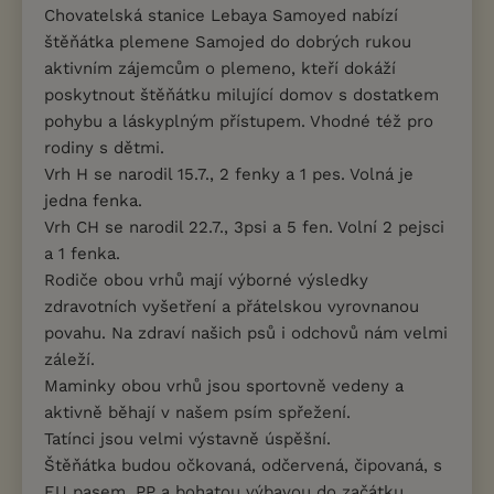
Chovatelská stanice Lebaya Samoyed nabízí
štěňátka plemene Samojed do dobrých rukou
aktivním zájemcům o plemeno, kteří dokáží
poskytnout štěňátku milující domov s dostatkem
pohybu a láskyplným přístupem. Vhodné též pro
rodiny s dětmi.
Vrh H se narodil 15.7., 2 fenky a 1 pes. Volná je
jedna fenka.
Vrh CH se narodil 22.7., 3psi a 5 fen. Volní 2 pejsci
a 1 fenka.
Rodiče obou vrhů mají výborné výsledky
zdravotních vyšetření a přátelskou vyrovnanou
povahu. Na zdraví našich psů i odchovů nám velmi
záleží.
Maminky obou vrhů jsou sportovně vedeny a
aktivně běhají v našem psím spřežení.
Tatínci jsou velmi výstavně úspěšní.
Štěňátka budou očkovaná, odčervená, čipovaná, s
EU pasem, PP a bohatou výbavou do začátku.