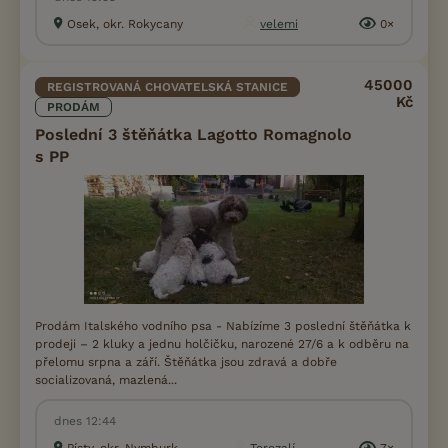
Osek, okr. Rokycany
velemi
0×
45000
REGISTROVANÁ CHOVATELSKÁ STANICE
Kč
PRODÁM
Poslední 3 štěňátka Lagotto Romagnolo
s PP
Prodám Italského vodního psa - Nabízíme 3 poslední štěňátka k
prodeji – 2 kluky a jednu holčičku, narozené 27/6 a k odběru na
přelomu srpna a září. Štěňátka jsou zdravá a dobře
socializovaná, mazlená...
dnes 12:44
Písty, okr. Nymburk
Terezalí...
7×