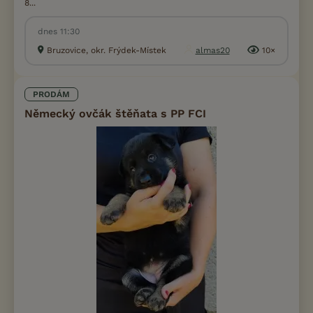
8...
dnes 11:30
Bruzovice, okr. Frýdek-Místek
almas20
10×
PRODÁM
Německý ovčák štěňata s PP FCI