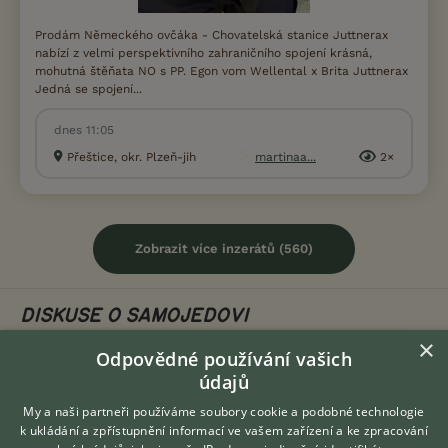
Prodám Německého ovčáka - Chovatelská stanice Juttnerax
nabízí z velmi perspektivního zahraničního spojení krásná,
mohutná štěňata NO s PP. Egon vom Wellental x Brita Juttnerax
Jedná se spojení...
dnes 11:05
Přeštice, okr. Plzeň-jih
martinaa...
2×
Zobrazit více inzerátů (560)
DISKUSE O SAMOJEDOVI
×
Odpovědné používání vašich
Téma
údajů
My a naši partneři používáme soubory cookie a podobné technologie
Samojedi krytí
k ukládání a zpřístupnění informací ve vašem zařízení a ke zpracování