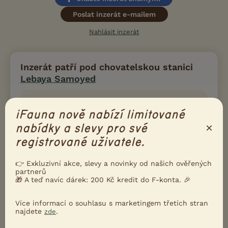
Poslat inzerát e-mailem
Nahlásit inzerát
Inzerát patří pod chovatelskou stanici
Lebaya Samoyed
Zaměření
Psi
iFauna nově nabízí limitované
Chovaná plemena
×
nabídky a slevy pro své
Samojed
registrované uživatele.
Aktuální a plánované vrhy
👉 Exkluzivní akce, slevy a novinky od našich ověřených
žádné
partnerů
Chovné feny
🎁 A teď navíc dárek: 200 Kč kredit do F-konta. 🎉
Airin Aika Lebaya Samoyed
Daffy Doogie Lebaya Samoyed
Více informací o souhlasu s marketingem třetích stran
najdete
.
zde
Beauty Bayley Samoyed-devět mostů