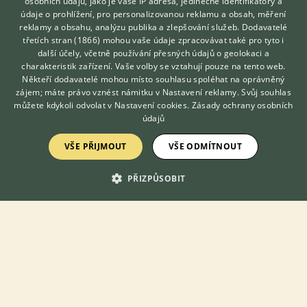
osobních údajů, jako je vaše IP adresa, jedinečné identifikátory a
17.1.2023 07:50
18
reakcí
údaje o prohlížení, pro personalizovanou reklamu a obsah, měření
reklamy a obsahu, analýzu publika a zlepšování služeb.
Dodavatelé
Velký pes k malé feně
třetích stran (1866)
mohou vaše údaje zpracovávat také pro tyto i
Hledáte zvířecího kamaráda?
11.9.2020 20:17
14
reakcí
další účely, včetně používání přesných údajů o geolokaci a
Zdarma vám poradí
charakteristik zařízení. Vaše volby se vztahují pouze na tento web.
VETERINÁŘ ONLINE
Agresivita ke psům
Někteří dodavatelé mohou místo souhlasu spoléhat na oprávněný
KONZULTOVAT S
zájem; máte právo vznést námitku v
Nastavení reklamy
. Svůj souhlas
7.10.2020 23:24
4
reakcí
VETERINÁŘEM
můžete kdykoli odvolat v
Nastavení cookies
.
Zásady ochrany osobních
údajů
Prosím o radu k starému psovi je možné priviesť
šteniatko?
VŠE PŘIJMOUT
VŠE ODMÍTNOUT
29.3.2018 16:22
11
reakcí
PŘIZPŮSOBIT
Zub navíc a uchovnění
10.4.2022 20:24
8
reakcí
Kde inzerovat, domácí i zahraniční inzerce
3.4.2019 07:23
0
reakcí
Zobrazit více diskusí