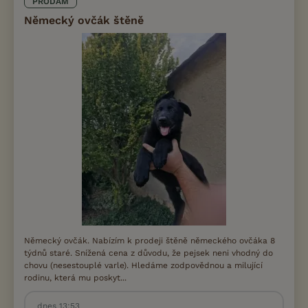
PRODÁM
Německý ovčák štěně
Německý ovčák. Nabízím k prodeji štěně německého ovčáka 8
týdnů staré. Snížená cena z důvodu, že pejsek neni vhodný do
chovu (nesestouplé varle). Hledáme zodpovědnou a milující
rodinu, která mu poskyt...
dnes 13:53