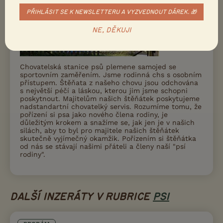
PŘIHLÁSIT SE K NEWSLETTERU A VYZVEDNOUT DÁREK. 🎁
NE, DĚKUJI
Chovatelská stanice psů plemene samojed se
sportovním zaměřením. Jsme rodinná chs s osobním
přístupem. Štěňata z našeho chovu jsou odchována
s největší péčí a láskou, kterou jim jsme schopni
poskytnout. Majitelům našich štěňátek poskytujeme
nadstandartní chovatelký servis. Rozumíme tomu, že
pořízení si psa jako nového člena rodiny, je
důležitým krokem a snažíme se, jak jen je v našich
silách, aby to byl pro majitele našich štěňátek
skutečně vyjímečný okamžik. Pořízením si štěňátka
od nás se stávají našimi přáteli a členy naší "psí
rodiny".
DALŠÍ INZERÁTY V RUBRICE
PSI