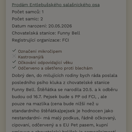
Prodám Entlebušského salašnického psa
Počet samců: 1
Počet samic: 2
Datum narození: 20.05.2026
Chovatelská stanice: Funny Bell
Registrující organizace: FCI
Označení mikročipem
Kastrovaný/á
Očkování odpovídající věku
Odčerveno a ošetřeno proti blechám
Dobrý den, do milujících rodiny bych ráda poslala
posledního psího kluka z chovatelské stanice
Funny Bell. Štěňátka se narodila 20.5. a k odběru
budou od 16.7. Pejsek bude s PP od FCI, , ale
pouze na mazlíka (cena bude nižší než u
standardního štěňátka)pejsek je hodnocen jako
nestandardní- má malý podkus, řádně očkovaný,
cipovani, odčervený a s EU Pet pasem, kupní
smlouva a chovatelský balíček je samozřejmostí.