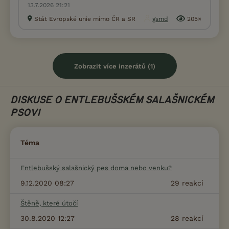
13.7.2026 21:21
Stát Evropské unie mimo ČR a SR
gsmd
205×
Zobrazit více inzerátů (1)
DISKUSE O ENTLEBUŠSKÉM SALAŠNICKÉM
PSOVI
Téma
Entlebušský salašnický pes doma nebo venku?
9.12.2020 08:27
29
reakcí
Štěně, které útočí
30.8.2020 12:27
28
reakcí