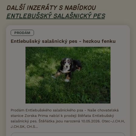
DALŠÍ INZERÁTY S NABÍDKOU
ENTLEBUŠSKÝ SALAŠNICKÝ PES
PRODÁM
Entlebušský salašnický pes - hezkou fenku
Prodám Entlebušského salašnického psa - Naše chovatelská
stanice Zorska Prima nabízí k prodeji štěňata Entlebušský
salašnický pes. Štěňátka jsou narozená 10.05.2026. Otec-J.CH.H,
J.CH.SK, CH.S...