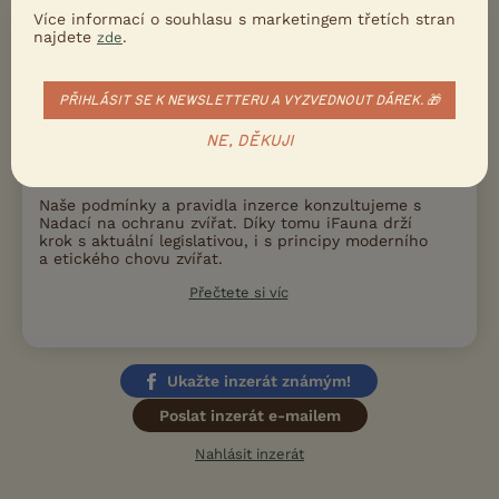
Více informací o souhlasu s marketingem třetích stran
najdete
.
zde
Na zvířatech záleží
PŘIHLÁSIT SE K NEWSLETTERU A VYZVEDNOUT DÁREK. 🎁
NE, DĚKUJI
Naše podmínky a pravidla inzerce konzultujeme s
Nadací na ochranu zvířat. Díky tomu iFauna drží
krok s aktuální legislativou, i s principy moderního
a etického chovu zvířat.
Přečtete si víc
Ukažte inzerát známým!
Poslat inzerát e-mailem
Nahlásit inzerát