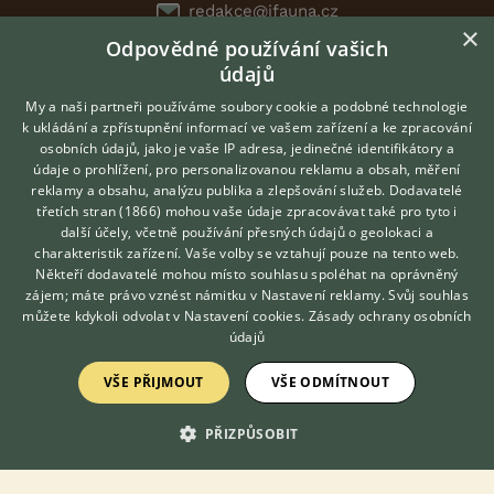
redakce@ifauna.cz
×
nonstop
Odpovědné používání vašich
údajů
My a naši partneři používáme soubory cookie a podobné technologie
k ukládání a zpřístupnění informací ve vašem zařízení a ke zpracování
DOMOVSKÁ STRÁNKA
osobních údajů, jako je vaše IP adresa, jedinečné identifikátory a
údaje o prohlížení, pro personalizovanou reklamu a obsah, měření
INZERCE
reklamy a obsahu, analýzu publika a zlepšování služeb.
Dodavatelé
DISKUSE
třetích stran (1866)
mohou vaše údaje zpracovávat také pro tyto i
Hledáte zvířecího kamaráda?
další účely, včetně používání přesných údajů o geolokaci a
ČLÁNKY
Zdarma vám poradí
charakteristik zařízení. Vaše volby se vztahují pouze na tento web.
VETERINÁŘ ONLINE
CHOVATELSKÉ STANICE
Někteří dodavatelé mohou místo souhlasu spoléhat na oprávněný
ATLAS
KONZULTOVAT S
zájem; máte právo vznést námitku v
Nastavení reklamy
. Svůj souhlas
VETERINÁŘEM
můžete kdykoli odvolat v
Nastavení cookies
.
Zásady ochrany osobních
VÝBĚR VHODNÉHO PLEMENE
údajů
O nás
VŠE PŘIJMOUT
VŠE ODMÍTNOUT
Kontakt
PŘIZPŮSOBIT
Možnosti zvýraznění inzerátů
Podmínky užití
Zpracování osobních údajů