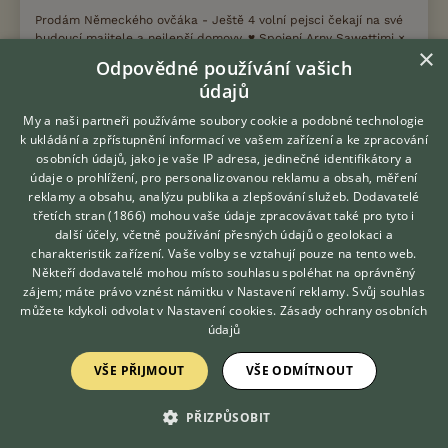
Prodám Německého ovčáka - Ještě 4 volní pejsci čekají na své
budoucí majitele a nejlepší domovy. ♥️ Spojení Arny Sawettimi ×
×
Fanta Bilem přineslo štěňata s výbornými předpoklady pro
Odpovědné používání vašich
sport, výcvik i...
údajů
31.7.2026 20:31
My a naši partneři používáme soubory cookie a podobné technologie
k ukládání a zpřístupnění informací ve vašem zařízení a ke zpracování
Velemín, okr. Litoměřice
luwis
118×
osobních údajů, jako je vaše IP adresa, jedinečné identifikátory a
údaje o prohlížení, pro personalizovanou reklamu a obsah, měření
reklamy a obsahu, analýzu publika a zlepšování služeb.
Dodavatelé
třetích stran (1866)
mohou vaše údaje zpracovávat také pro tyto i
Hledáte zvířecího kamaráda?
další účely, včetně používání přesných údajů o geolokaci a
Zobrazit více inzerátů (40)
Zdarma vám poradí
charakteristik zařízení. Vaše volby se vztahují pouze na tento web.
VETERINÁŘ ONLINE
Někteří dodavatelé mohou místo souhlasu spoléhat na oprávněný
KONZULTOVAT S
zájem; máte právo vznést námitku v
Nastavení reklamy
. Svůj souhlas
DISKUSE O NĚMECKÉM OVČÁKOVI
VETERINÁŘEM
můžete kdykoli odvolat v
Nastavení cookies
.
Zásady ochrany osobních
údajů
Téma
VŠE PŘIJMOUT
VŠE ODMÍTNOUT
Jak odnaučit štěně "útočit" na děti
PŘIZPŮSOBIT
23.4.2019 13:43
16
reakcí