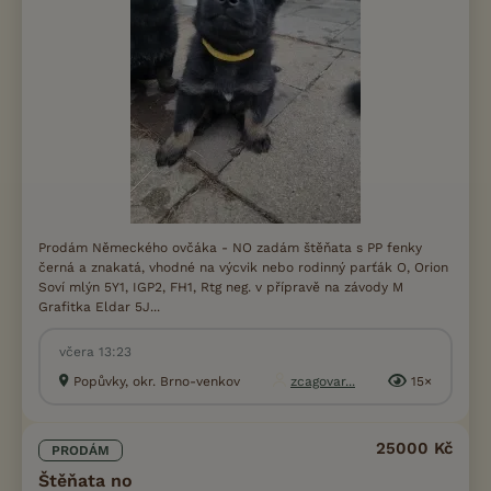
Prodám Německého ovčáka - NO zadám štěňata s PP fenky
černá a znakatá, vhodné na výcvik nebo rodinný parťák O, Orion
Soví mlýn 5Y1, IGP2, FH1, Rtg neg. v přípravě na závody M
Grafitka Eldar 5J...
včera 13:23
Popůvky, okr. Brno-venkov
zcagovar...
15×
25000 Kč
PRODÁM
Štěňata no