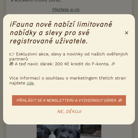
a etického chovu zvířat.
Přečtete si víc
iFauna nově nabízí limitované
×
nabídky a slevy pro své
Ukažte inzerát známým!
registrované uživatele.
Poslat inzerát e-mailem
👉 Exkluzivní akce, slevy a novinky od našich ověřených
Nahlásit inzerát
partnerů
🎁 A teď navíc dárek: 200 Kč kredit do F-konta. 🎉
DALŠÍ INZERÁTY S NABÍDKOU
NĚMECKÝ
Více informací o souhlasu s marketingem třetích stran
najdete
.
zde
OVČÁK
18000 Kč
PRODÁM
PŘIHLÁSIT SE K NEWSLETTERU A VYZVEDNOUT DÁREK. 🎁
No štěňata s PP
NE, DĚKUJI