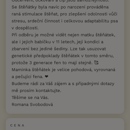
Se štěňátky byla navíc po narození prováděna
raná stimulace štěňat, pro zlepšení odolnosti vůči
stresu, srdeční činnost i celkovou adaptabilitu psa
v dospělosti.
Při odběru je možné vidět nejen matku štěňátek,
ale i jejich babičku v 11 letech, její kondici a
zbarvení bez jediné šediny. Lze tak usuzovat
genetické předpoklady štěňátek v tomto směru,
protože 3 generace fen to mají stejně. 🥰
Maminka štěňátek je velice pohodová, vyrovnaná
a pečující fena. ❤
Budeme rádi za Váš zájem a s případnými dotazy
mě prosím kontaktujte.
Těšíme se na Vás.
Romana Svobodová
CENA