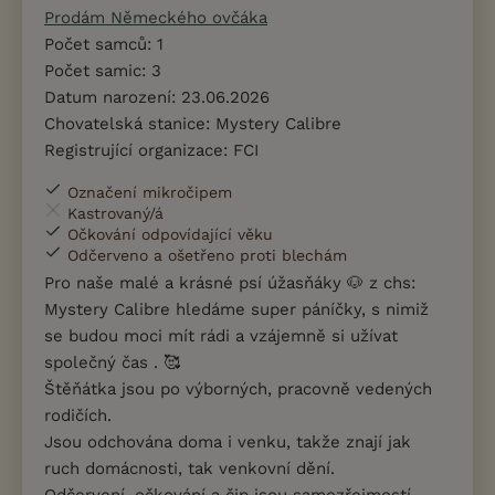
Prodám Německého ovčáka
Počet samců: 1
Počet samic: 3
Datum narození: 23.06.2026
Chovatelská stanice: Mystery Calibre
Registrující organizace: FCI
Označení mikročipem
Kastrovaný/á
Očkování odpovídající věku
Odčerveno a ošetřeno proti blechám
Pro naše malé a krásné psí úžasňáky 🐶 z chs:
Mystery Calibre hledáme super páníčky, s nimiž
se budou moci mít rádi a vzájemně si užívat
společný čas . 🥰
Štěňátka jsou po výborných, pracovně vedených
rodičích.
Jsou odchována doma i venku, takže znají jak
ruch domácnosti, tak venkovní dění.
Odčervení, očkování a čip jsou samozřejmostí.