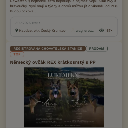
Dewasten :) nejmenší, zato nejmilejší a nejmazlivější. Kluk živý a
hravoučký. Nyní mají 4 týdny a domů můžou jít o víkendu od 21.8.
Budou očkova...
30.7.2026 12:57
Kaplice, okr. Český Krumlov
wagnerov...
167×
REGISTROVANÁ CHOVATELSKÁ STANICE
PRODÁM
TOP
Německý ovčák REX krátkosrstý s PP