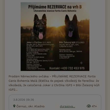
Prodám Německého ovčáka - PŘIJÍMÁME REZERVACE Fortis
Canis Bohemia Malá (B)éčka 4x pejsek vlkošedý 6x fenečka: 3x
vlkošedá, 3x celočerná Joker z Chržína IGP3 × Bibi Železný kůň
IGP2...
3.8.2026 09:36
Černuc, okr. Kladno
durasova...
47×