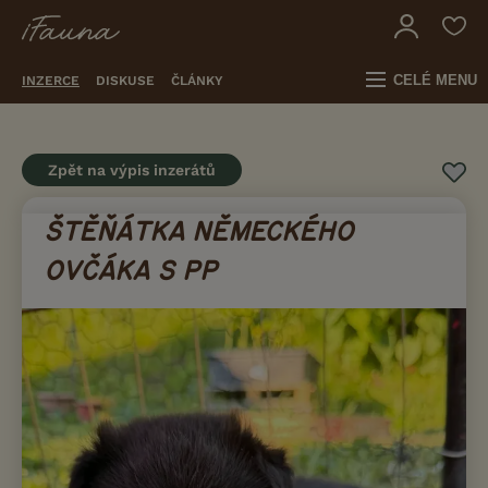
CELÉ MENU
INZERCE
DISKUSE
ČLÁNKY
Zpět na výpis inzerátů
ŠTĚŇÁTKA NĚMECKÉHO
OVČÁKA S PP