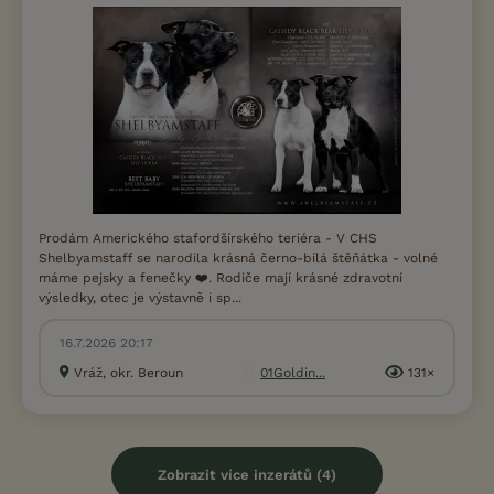
Prodám Amerického stafordšírského teriéra - V CHS
Shelbyamstaff se narodila krásná černo-bílá štěňátka - volné
máme pejsky a fenečky ❤️. Rodiče mají krásné zdravotní
výsledky, otec je výstavně i sp...
16.7.2026 20:17
Vráž, okr. Beroun
01Goldin...
131×
Zobrazit více inzerátů (4)