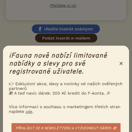
Přečtete si víc
Ukažte inzerát známým!
Poslat inzerát e-mailem
Nahlásit inzerát
iFauna nově nabízí limitované
×
nabídky a slevy pro své
DALŠÍ INZERÁTY S NABÍDKOU
AMERICKÝ
registrované uživatele.
STAFORDŠÍRSKÝ TERIÉR
👉 Exkluzivní akce, slevy a novinky od našich ověřených
partnerů
20000
REGISTROVANÁ CHOVATELSKÁ STANICE
🎁 A teď navíc dárek: 200 Kč kredit do F-konta. 🎉
Kč
PRODÁM
Americký stafordširský teriér s PP
Více informací o souhlasu s marketingem třetích stran
najdete
.
zde
PŘIHLÁSIT SE K NEWSLETTERU A VYZVEDNOUT DÁREK. 🎁