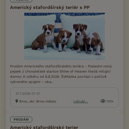
Americký stafordšírský teriér s PP
Prodám Amerického stafordšírského teriéra - Poslední volný
pejsek z chovatelské stanice Shine of Heaven hledá milující
domov. K odběru od 6.8.2026. Štěňátka pochází z pečlivě
vybraného spojení – oba...
31.7.2026 07:31
Brno, okr. Brno-město
r.strubl...
110×
PRODÁM
Americký stafordšírský terier