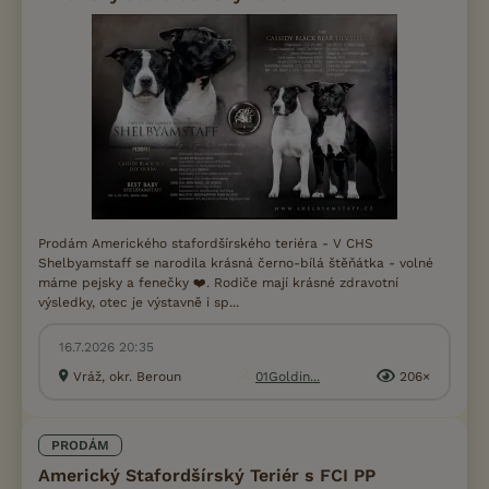
Prodám Amerického stafordšírského teriéra - V CHS
Shelbyamstaff se narodila krásná černo-bílá štěňátka - volné
máme pejsky a fenečky ❤️. Rodiče mají krásné zdravotní
výsledky, otec je výstavně i sp...
16.7.2026 20:35
Vráž, okr. Beroun
01Goldin...
206×
PRODÁM
Americký Stafordšírský Teriér s FCI PP