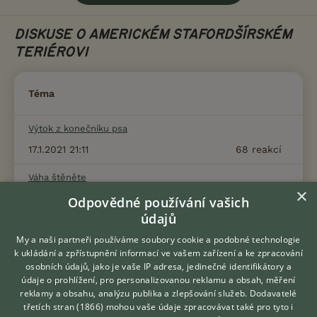
DISKUSE O AMERICKÉM STAFORDŠÍRSKÉM
TERIÉROVI
Téma
Výtok z konečníku psa
17.1.2021 21:11
68
reakcí
Váha štěněte
×
3.11.2018 18:47
37
reakcí
Odpovědné používání vašich
údajů
Prasklé klíště
My a naši partneři používáme soubory cookie a podobné technologie
23.5.2023 12:18
58
reakcí
k ukládání a zpřístupnění informací ve vašem zařízení a ke zpracování
osobních údajů, jako je vaše IP adresa, jedinečné identifikátory a
Boule na krku
údaje o prohlížení, pro personalizovanou reklamu a obsah, měření
reklamy a obsahu, analýzu publika a zlepšování služeb.
Dodavatelé
9.11.2021 06:41
8
reakcí
třetích stran (1866)
mohou vaše údaje zpracovávat také pro tyto i
Hledáte zvířecího kamaráda?