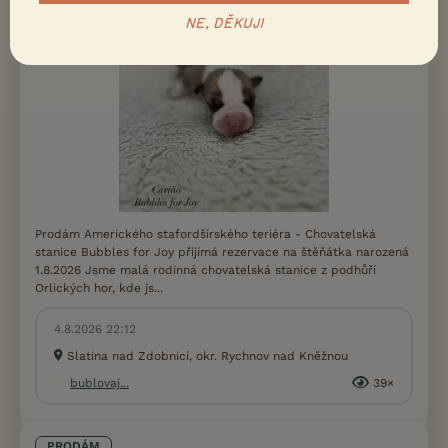
NE, DĚKUJI
Prodám Amerického stafordšírského teriéra - Chovatelská
stanice Bubbles for Joy přijímá rezervace na štěňátka narozená
1.8.2026 Jsme malá rodinná chovatelská stanice z podhůří
Orlických hor, kde js...
4.8.2026 22:12
Slatina nad Zdobnicí, okr. Rychnov nad Kněžnou
bublovaj...
39×
PRODÁM