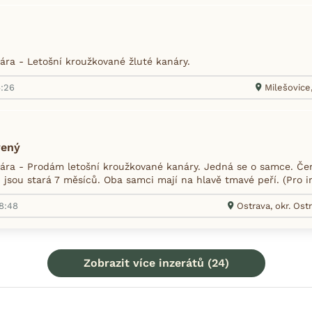
ra - Letošní kroužkované žluté kanáry.
4:26
Milešovice
vený
ra - Prodám letošní kroužkované kanáry. Jedná se o samce. Červ
) jsou stará 7 měsíců. Oba samci mají na hlavě tmavé peří. (Pro 
18:48
Ostrava, okr. Os
Zobrazit více inzerátů (24)