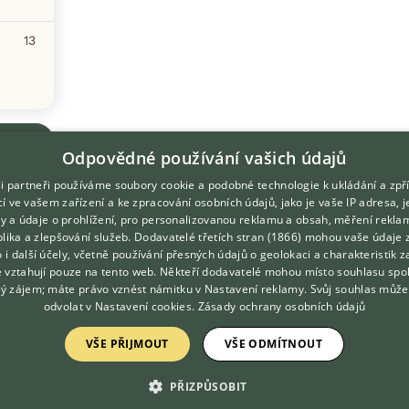
13
Odpovědné používání vašich údajů
i partneři používáme soubory cookie a podobné technologie k ukládání a zpř
í ve vašem zařízení a ke zpracování osobních údajů, jako je vaše IP adresa, 
ory a údaje o prohlížení, pro personalizovanou reklamu a obsah, měření rekla
lika a zlepšování služeb.
Dodavatelé třetích stran (1866)
mohou vaše údaje 
DOMOVSKÁ STRÁNKA
O nás
o i další účely, včetně používání přesných údajů o geolokaci a charakteristik z
e vztahují pouze na tento web. Někteří dodavatelé mohou místo souhlasu spo
INZERCE
Kontakt
ý zájem; máte právo vznést námitku v
Nastavení reklamy
. Svůj souhlas může
DISKUSE
Možnosti zvýraznění inzerátů
odvolat v
Nastavení cookies
.
Zásady ochrany osobních údajů
ČLÁNKY
Podmínky užití
VŠE PŘIJMOUT
VŠE ODMÍTNOUT
ATLAS
Zpracování osobních údajů
PŘIZPŮSOBIT