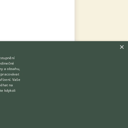
×
ístupnění
Hledáte zvířecího kamaráda?
jedinečné
Zdarma vám poradí
my a obsahu,
VETERINÁŘ ONLINE
zpracovávat
Přihlášení
ařízení. Vaše
KONZULTOVAT S VETERINÁŘEM
léhat na
Registrace
te kdykoli