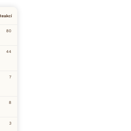
Reakcí
80
44
7
8
3