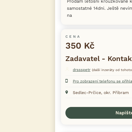
Prodám letošní kroužkované k
samostatné 14dni. Ještě nevím
na
CENA
350 Kč
Zadavatel - Kontak
drssspetr
(další inzeráty od tohoto
Pro zobrazení telefonu se přihl
Sedlec-Prčice, okr. Příbram
Napišt