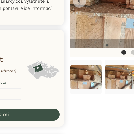
anárky,cca vyletnute a
 pohlaví. Více informací
t
 uživatele)
aste
e mi