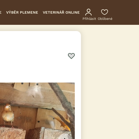
E
VÝBĚR PLEMENE
VETERINÁŘ ONLINE
Přihlásit
Oblíbené