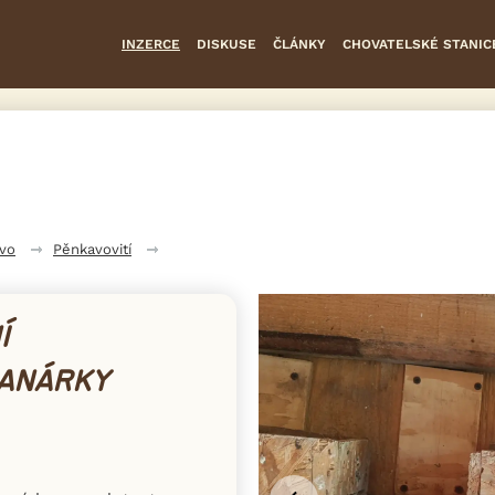
INZERCE
DISKUSE
ČLÁNKY
CHOVATELSKÉ STANIC
tvo
Pěnkavovití
Í
ANÁRKY