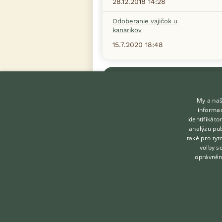
28.12.2018 14:28
Odoberanie vajičok u
kanarikov
15.7.2020 18:48
Zobrazit více diskusí
My a naš
informac
identifikát
analýzu pub
také pro tyt
KONTAKT DO REDAKCE
volby s
WEBU
oprávněn
redakce@ifauna.cz
nonstop
Created by