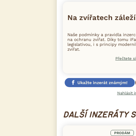
Na zvířatech záleží
Naše podmínky a pravidla inzer
na ochranu zvířat. Díky tomu iFa
legislativou, i s principy moder
zvířat.
Přečtete si
Ukažte inzerát známým!
Nahlásit i
DALŠÍ INZERÁTY 
PRODÁM