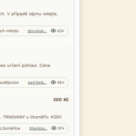
h. V případě zájmu volejte.
lzeň-město
don.jose...
43×
ez určení pohlaví. Cena
Budějovice
petrželk...
45×
300 Kč
í. TRNOVANY u litoměřic 41201
 Litoměřice
Stanisla...
37×