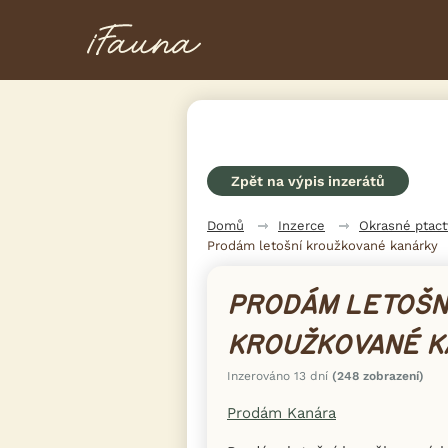
Zpět na výpis inzerátů
Domů
Inzerce
Okrasné ptac
Prodám letošní kroužkované kanárky
PRODÁM LETOŠN
KROUŽKOVANÉ K
Inzerováno 13 dní
(248 zobrazení)
Prodám Kanára