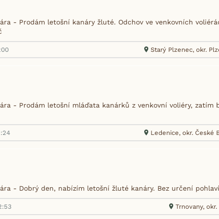
ra - Prodám letošní kanáry žluté. Odchov ve venkovních voliérác
č
:00
Starý Plzenec, okr. P
ra - Prodám letošní mláďata kanárků z venkovní voliéry, zatím b
5:24
Ledenice, okr. České 
ra - Dobrý den, nabízím letošní žluté kanáry. Bez určení pohlav
2:53
Trnovany, okr.