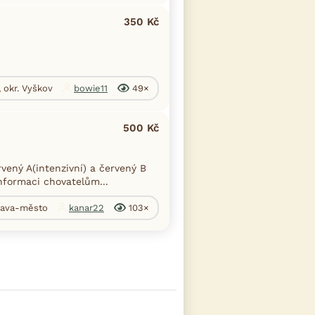
350 Kč
, okr. Vyškov
bowie11
49×
500 Kč
ený A(intenzivní) a červený B
informaci chovatelům...
trava-město
kanar22
103×