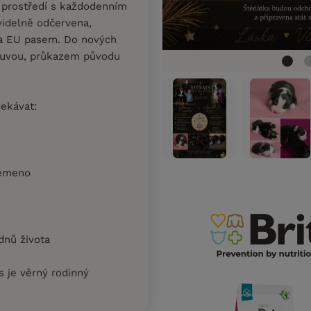
m prostředí s každodenním
videlně odčervena,
na EU pasem. Do nových
ouvou, průkazem původu
ekávat:
lemeno
 dnů života
s je věrný rodinný