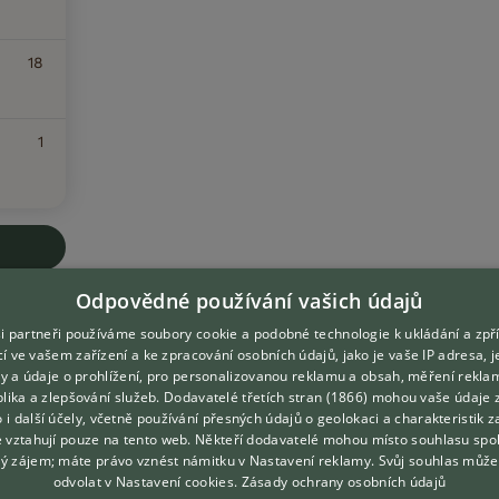
18
1
Odpovědné používání vašich údajů
i partneři používáme soubory cookie a podobné technologie k ukládání a zpř
í ve vašem zařízení a ke zpracování osobních údajů, jako je vaše IP adresa, 
ory a údaje o prohlížení, pro personalizovanou reklamu a obsah, měření rekla
DOMOVSKÁ STRÁNKA
O nás
lika a zlepšování služeb.
Dodavatelé třetích stran (1866)
mohou vaše údaje 
INZERCE
Kontakt
o i další účely, včetně používání přesných údajů o geolokaci a charakteristik z
e vztahují pouze na tento web. Někteří dodavatelé mohou místo souhlasu spo
DISKUSE
Možnosti zvýraznění inzerátů
ý zájem; máte právo vznést námitku v
Nastavení reklamy
. Svůj souhlas může
ČLÁNKY
Podmínky užití
odvolat v
Nastavení cookies
.
Zásady ochrany osobních údajů
CHOVATELSKÉ STANICE
Zpracování osobních údajů