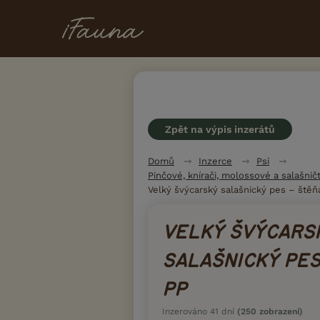
Zpět na výpis inzerátů
Domů
Inzerce
Psi
Pinčové, knírači, molossové a salašničt
Velký švýcarský salašnický pes – štěň
VELKÝ ŠVÝCARS
SALAŠNICKÝ PES
PP
Inzerováno 41 dní
(250 zobrazení)