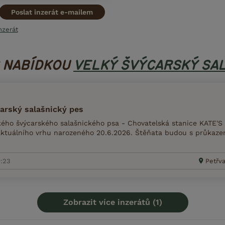
Poslat inzerát e-mailem
nzerát
S NABÍDKOU
VELKÝ ŠVÝCARSKÝ SAL
arský salašnický pes
ého švýcarského salašnického psa - Chovatelská stanice KATE'S
aktuálního vrhu narozeného 20.6.2026. Štěňata budou s průkaz
0:23
Petřva
Zobrazit více inzerátů (1)