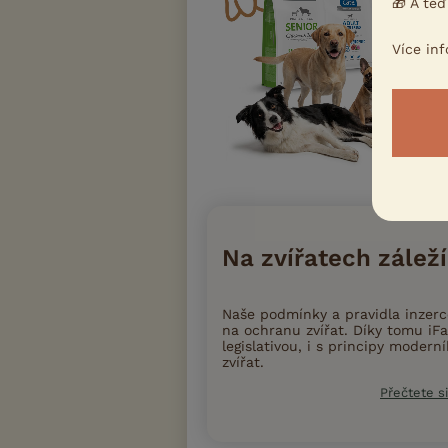
🎁 A teď
Více in
Na zvířatech záleží
Naše podmínky a pravidla inzer
na ochranu zvířat. Díky tomu iFa
legislativou, i s principy moder
zvířat.
Přečtete si