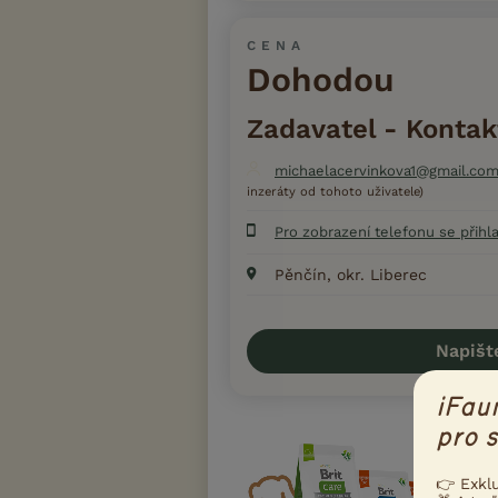
CENA
Dohodou
Zadavatel - Kontak
michaelacervinkova1@gmail.co
inzeráty od tohoto uživatele)
Pro zobrazení telefonu se přihl
Pěnčín, okr. Liberec
Napišt
iFau
pro s
👉 Exkl