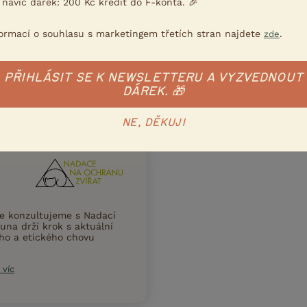
 navíc dárek: 200 Kč kredit do F-konta. 🎉
formací o souhlasu s marketingem třetích stran najdete
.
zde
PŘIHLÁSIT SE K NEWSLETTERU A VYZVEDNOUT
DÁREK. 🎁
NE, DĚKUJI
ce konzultujeme s Nadací
una drží krok s aktuální
ního a etického chovu
 víc