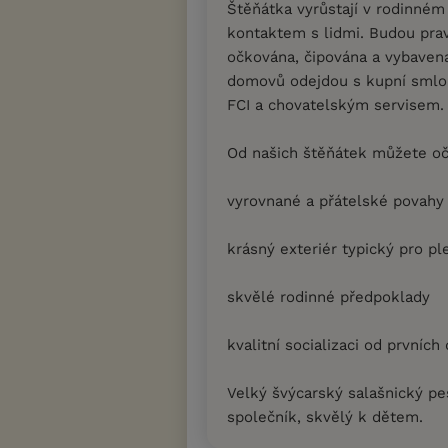
Štěňátka vyrůstají v rodinné
kontaktem s lidmi. Budou pra
očkována, čipována a vybave
domovů odejdou s kupní sml
FCI a chovatelským servisem.
Od našich štěňátek můžete oč
vyrovnané a přátelské povahy
krásný exteriér typický pro p
skvělé rodinné předpoklady
kvalitní socializaci od prvních
Velký švýcarský salašnický pe
společník, skvělý k dětem.