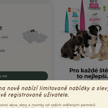
t
m
(další
aste
e mi
na nově nabízí limitované nabídky a slev
vé registrované uživatele.
uzivní akce, slevy a novinky od našich ověřených partnerů