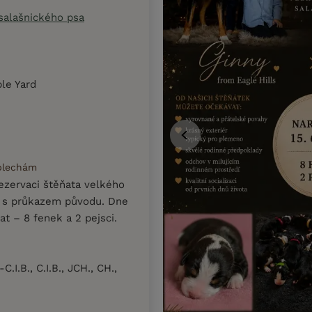
salašnického psa
le Yard
 blechám
rezervaci štěňata velkého
a s průkazem původu. Dne
at – 8 fenek a 2 pejsci.
.I.B., C.I.B., JCH., CH.,