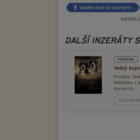
Ukažte inzerát známým!
Nahlásit i
DALŠÍ INZERÁTY 
PRODÁM
Velký švýc
Prodám Velk
štěňátka z 
domácím...
1.8.2026 0