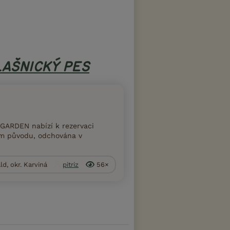
AŠNICKÝ PES
 GARDEN nabízí k rezervaci
em původu, odchována v
ld, okr. Karviná
pitriz
56×