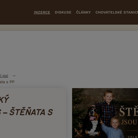
INZERCE
DISKUSE
ČLÁNKY
CHOVATELSKÉ STANIC
í psi
ata s PP
KÝ
 – ŠTĚŇATA S