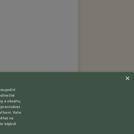
×
ístupnění
Hledáte zvířecího kamaráda?
jedinečné
Zdarma vám poradí
my a obsahu,
Přihlášení
VETERINÁŘ ONLINE
zpracovávat
Registrace
ařízení. Vaše
KONZULTOVAT S VETERINÁŘEM
léhat na
te kdykoli