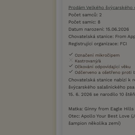
Prodám Velkého švýcarského 
Počet samců: 2
Počet samic: 8
Datum narození: 15.06.2026
Chovatelská stanice: From App
Registrující organizace: FCI
Označení mikročipem
Kastrovaný/á
Očkování odpovídající věku
Odčerveno a ošetřeno proti
Chovatelská stanice nabízí k 
švýcarského salašnického ps
15. 6. 2026 se narodilo 10 štěň
Matka: Ginny from Eagle Hills
Otec: Apollo Your Best Love (J-C
šampion několika zemí)