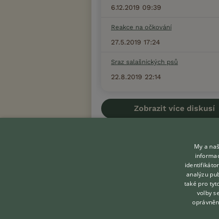
6.12.2019 09:39
Reakce na očkování
27.5.2019 17:24
Sraz salašnických psů
22.8.2019 22:14
Zobrazit více diskusí
My a naš
informac
identifikát
KONTAKT DO REDAKCE
analýzu pub
WEBU
také pro tyt
volby s
redakce@ifauna.cz
oprávněn
nonstop