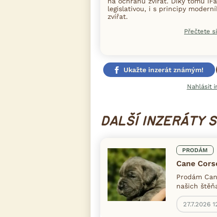
na ochranu zvířat. Díky tomu iFa
legislativou, i s principy moder
zvířat.
Přečtete si
Ukažte inzerát známým!
Nahlásit i
DALŠÍ INZERÁTY 
PRODÁM
Cane Cors
Prodám Cane
našich štěňa
27.7.2026 1