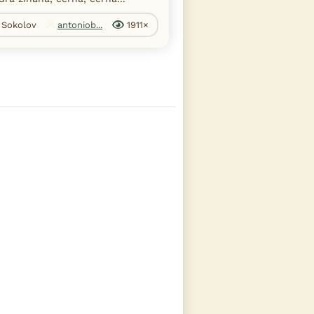
. Sokolov
antoniob...
1911×