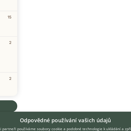
15
2
2
Odpovědné používání vašich údajů
i partneři používáme soubory cookie a podobné technologie k ukládání a zpř