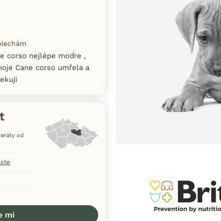
 blechám
e corso nejlépe modre ,
oje Cane corso umřela a
ekuji
t
nzeráty od
aste
e mi