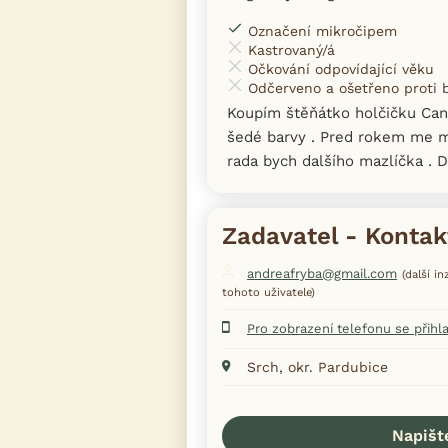
Označení mikročipem
Kastrovaný/á
Očkování odpovídající věku
Odčerveno a ošetřeno proti
Koupím štěňátko holčičku Can
šedé barvy . Pred rokem me m
rada bych dalšího mazlíčka . D
Zadavatel - Kontak
andreafryba@gmail.com
(další i
tohoto uživatele)
Pro zobrazení telefonu se přihl
Srch, okr. Pardubice
Napišt