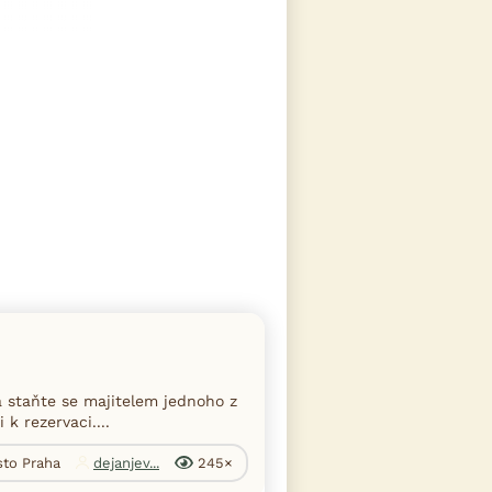
 staňte se majitelem jednoho z
k rezervaci....
sto Praha
dejanjev...
245×