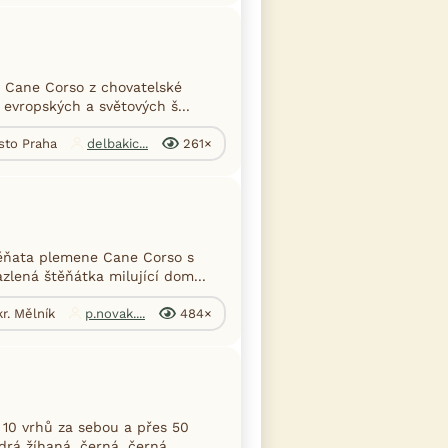
 Cane Corso z chovatelské
 evropských a světových š...
sto Praha
delbakic...
261×
těňata plemene Cane Corso s
lená štěňátka milující dom...
r. Mělník
p.novak....
484×
10 vrhů za sebou a přes 50
rá žíhaná, černá, černá...