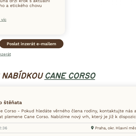
una drží krok s aktuální
ního a etického chovu
 víc
Poslat inzerát e-mailem
nzerát
S NABÍDKOU
CANE CORSO
o štěňata
 Corso - Pokud hledáte věrného člena rodiny, kontaktujte nás a
t plemene Cane Corso. Nabízíme nový vrh, který je již k dispozici 
2:36
Praha, okr. Hlavní mě