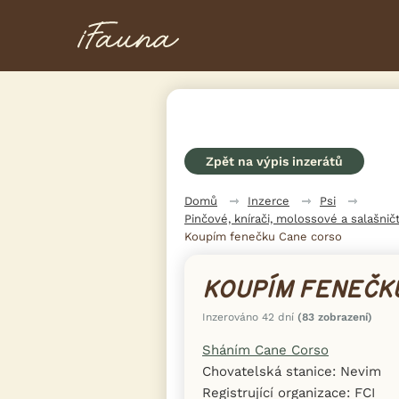
Zpět na výpis inzerátů
Domů
Inzerce
Psi
Pinčové, knírači, molossové a salašničt
Koupím fenečku Cane corso
KOUPÍM FENEČK
Inzerováno 42 dní
(83 zobrazení)
Sháním Cane Corso
Chovatelská stanice: Nevim
Registrující organizace: FCI