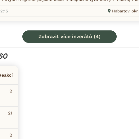
12:15
Habartov, okr
Zobrazit více inzerátů (4)
SO
Reakcí
2
21
2