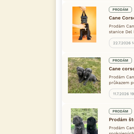
PRODÁM
Cane Cors
Prodám Cane
stanice Del
22.7.2026 
PRODÁM
Cane cors
Prodám Cane
průkazem pů
11.7.2026 1
PRODÁM
Prodám št
Prodám Cane
spokojených 