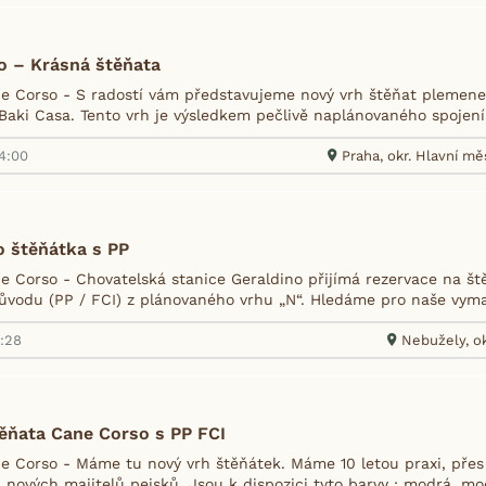
o – Krásná štěňata
 Corso - S radostí vám představujeme nový vrh štěňat plemene
 Baki Casa. Tento vrh je výsledkem pečlivě naplánovaného spojení
14:00
Praha, okr. Hlavní mě
o štěňátka s PP
 Corso - Chovatelská stanice Geraldino přijímá rezervace na š
vodu (PP / FCI) z plánovaného vrhu „N“. Hledáme pro naše vymaz
9:28
Nebužely, ok
ěňata Cane Corso s PP FCI
 Corso - Máme tu nový vrh štěňátek. Máme 10 letou praxi, přes 
nových majitelů pejsků. Jsou k dispozici tyto barvy : modrá, mod