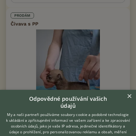
PRODÁM
Čivava s PP
×
Odpovědné používání vašich
údajů
My a naši partneři používáme soubory cookie a podobné technologie
k ukládání a zpřístupnění informací ve vašem zařízení a ke zpracování
Prodám Čivavu - CHS Z Jasmínových hor nabízí k prodeji
osobních údajů, jako je vaše IP adresa, jedinečné identifikátory a
štěňátka čivavy krátkosrsté s PP, fenky a psík po importovaném
údaje o prohlížení, pro personalizovanou reklamu a obsah, měření
psu Casa Bonita Yoschi /import./a matce Fioně Z Jasmínových