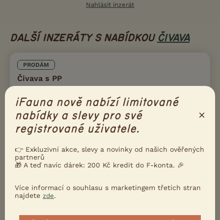
Nahlásit inzerát
DALŠÍ INZERÁTY S NABÍDKOU
ČIVAVA
PRODÁM
Čivava s PP
iFauna nově nabízí limitované
×
nabídky a slevy pro své
registrované uživatele.
👉 Exkluzivní akce, slevy a novinky od našich ověřených
partnerů
🎁 A teď navíc dárek: 200 Kč kredit do F-konta. 🎉
Více informací o souhlasu s marketingem třetích stran
najdete
.
zde