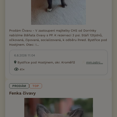
Prodám Čivavu - V zastoupení majitelky CHS od Dorrinky
nabízíme štěňata čivavy s PP. K rezervaci 3 psi. Stáří 12týdnů,
očkovaná, čipovaná, socializovaná, k odběru ihned. Bystřice pod
Hostýnem. Otec: I...
6.8.2026 11:04
Bystřice pod Hostýnem, okr. Kroměříž
mm.ostrc...
41×
PRODÁM
TOP
Fenka čivavy