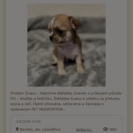
Prodám Čivavu - Nabízíme štěňátka čivavek s průkazem původu
FCI - klučíka a holčičku. Štěňátka budou k odběru na přelomu
srpna a září, řádně očkována, odčervena a čipována s
vystaveným PET PASSPORTEM....
3.8.2026 14:00
Bechlín, okr. Litoměřice
lenka.cv...
160×