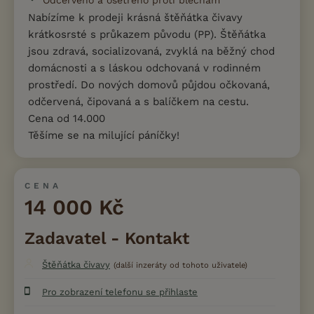
Odčerveno a ošetřeno proti blechám
Nabízíme k prodeji krásná štěňátka čivavy
krátkosrsté s průkazem původu (PP). Štěňátka
jsou zdravá, socializovaná, zvyklá na běžný chod
domácnosti a s láskou odchovaná v rodinném
prostředí. Do nových domovů půjdou očkovaná,
odčervená, čipovaná a s balíčkem na cestu.
Cena od 14.000
Těšíme se na milující páníčky!
CENA
14 000 Kč
Zadavatel - Kontakt
Štěňátka čivavy
(další inzeráty od tohoto uživatele)
Pro zobrazení telefonu se přihlaste