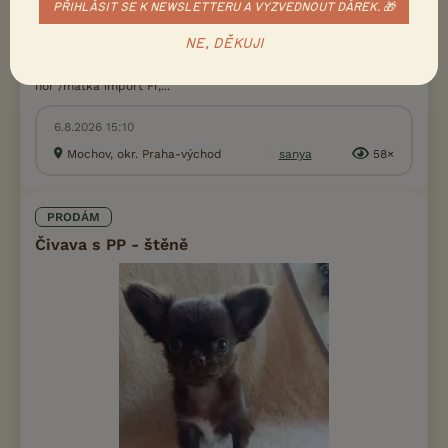
PŘIHLÁSIT SE K NEWSLETTERU A VYZVEDNOUT DÁREK. 🎁
Prodám Čivavu - CHS Z Jasmínových hor nabízí k prodeji
NE, DĚKUJI
štěňátka čivavy krátkosrsté s PP,fenky a psík po importovaném
psu Casa Bonita Yoschi /import./a matce Fioně Z Jasmínových
hor /matka import Fr,...
6.8.2026 15:10
Mochov, okr. Praha-východ
sanya
58×
PRODÁM
Čivava s PP - štěně