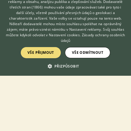
reklamy a obsahu, analýzu publika a zlepšování služeb.
Dodavatelé
hor /matka import Fr,...
třetích stran (1866)
mohou vaše údaje zpracovávat také pro tyto i
Hledáte zvířecího kamaráda?
další účely, včetně používání přesných údajů o geolokaci a
3.8.2026 10:00
Zdarma vám poradí
charakteristik zařízení. Vaše volby se vztahují pouze na tento web.
VETERINÁŘ ONLINE
Mochov, okr. Praha-východ
sanya
79×
Někteří dodavatelé mohou místo souhlasu spoléhat na oprávněný
KONZULTOVAT S
zájem; máte právo vznést námitku v
Nastavení reklamy
. Svůj souhlas
VETERINÁŘEM
můžete kdykoli odvolat v
Nastavení cookies
.
Zásady ochrany osobních
údajů
Zobrazit více inzerátů (16)
VŠE PŘIJMOUT
VŠE ODMÍTNOUT
PŘIZPŮSOBIT
DISKUSE O ČIVAVĚ
Téma
Je to čivava?
20.6.2021 07:38
506
reakcí
Pes po očkování a problémy
21.2.2019 11:45
6
reakcí