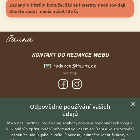
Zadaným filtrům bohužel žádné inzeráty neodpovídají.
Zkuste zadat menší počet filtrů.
KONTAKT DO REDAKCE WEBU
redakce@ifauna.cz
nonstop
×
DOMOVSKÁ STRÁNKA
Odpovědné používání vašich
údajů
INZERCE
DISKUSE
My a naši partneři používáme soubory cookie a podobné technologie
k ukládání a zpřístupnění informací ve vašem zařízení a ke zpracování
ČLÁNKY
osobních údajů, jako je vaše IP adresa, jedinečné identifikátory a