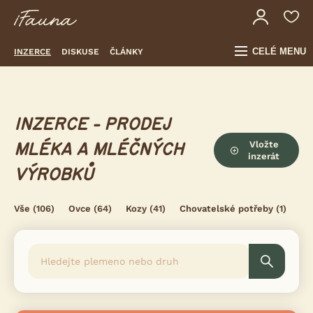
CELÉ MENU
INZERCE
DISKUSE
ČLÁNKY
INZERCE - PRODEJ
Vložte
MLÉKA A MLÉČNÝCH
inzerát
VÝROBKŮ
Vše
(106)
Ovce
(64)
Kozy
(41)
Chovatelské potřeby
(1)