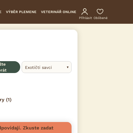
E
VÝBĚR PLEMENE
VETERINÁŘ ONLINE
Přihlásit
Oblíbené
žte
Exotičtí savci
erát
ry
(1)
povídají. Zkuste zadat