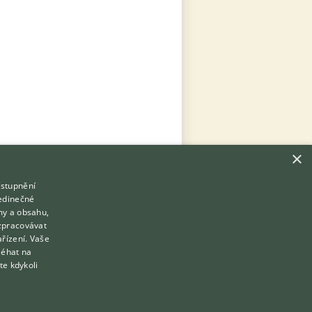
×
ístupnění
Hledáte zvířecího kamaráda?
jedinečné
Zdarma vám poradí
my a obsahu,
VETERINÁŘ ONLINE
zpracovávat
Přihlášení
ařízení. Vaše
KONZULTOVAT S VETERINÁŘEM
léhat na
Registrace
te kdykoli