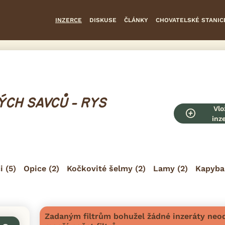
INZERCE
DISKUSE
ČLÁNKY
CHOVATELSKÉ STANIC
ÝCH SAVCŮ - RYS
Vlo
inz
i
(5)
Opice
(2)
Kočkovité šelmy
(2)
Lamy
(2)
Kapyba
Zadaným filtrům bohužel žádné inzeráty neod