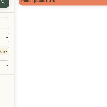
menší počet filtrů.
km