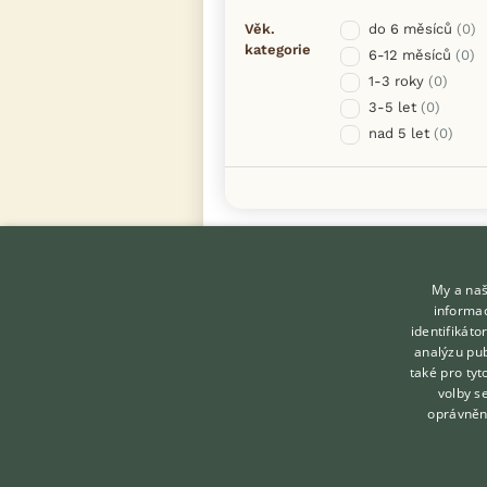
Věk.
do 6 měsíců
(0)
kategorie
6-12 měsíců
(0)
1-3 roky
(0)
3-5 let
(0)
nad 5 let
(0)
My a naš
informac
identifikát
analýzu pub
také pro tyt
KONTAKT DO REDAKCE
volby s
WEBU
oprávněn
redakce@ifauna.cz
nonstop