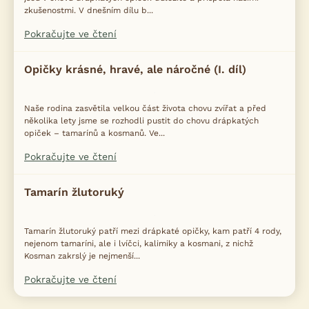
zkušenostmi. V dnešním dílu b...
Pokračujte ve čtení
Opičky krásné, hravé, ale náročné (I. díl)
Naše rodina zasvětila velkou část života chovu zvířat a před
několika lety jsme se rozhodli pustit do chovu drápkatých
opiček – tamarínů a kosmanů. Ve...
Pokračujte ve čtení
Tamarín žlutoruký
Tamarín žlutoruký patří mezi drápkaté opičky, kam patří 4 rody,
nejenom tamaríni, ale i lvíčci, kalimiky a kosmani, z nichž
Kosman zakrslý je nejmenší...
Pokračujte ve čtení