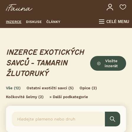
CELÉ MENU
INZERCE
DISKUSE
ČLÁNKY
INZERCE EXOTICKÝCH
Vložte
SAVCŮ - TAMARIN
inzerát
ŽLUTORUKÝ
Vše
(12)
Ostatní exotičtí savci
(5)
Opice
(2)
Kočkovité šelmy
(2)
»
Další podkategorie