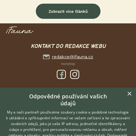
Zobrazit více článků
KONTAKT DO REDAKCE WEBU
redakce@ifauna.cz
nonstop
×
DOMOVSKÁ STRÁNKA
Odpovědné používání vašich
údajů
INZERCE
DISKUSE
My a naši partneři používáme soubory cookie a podobné technologie
k ukládání a zpřístupnění informací ve vašem zařízení a ke zpracování
ČLÁNKY
osobních údajů, jako je vaše IP adresa, jedinečné identifikátory a
údaje o prohlížení, pro personalizovanou reklamu a obsah, měření
O nás
reklamy a obsahu, analýzu publika a zlepšování služeb.
Dodavatelé