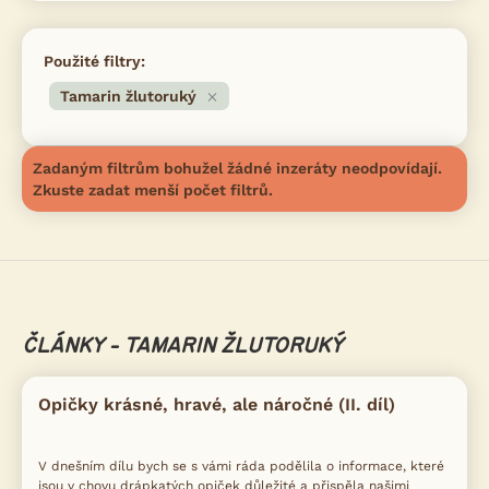
Použité filtry:
Tamarin žlutoruký
Zadaným filtrům bohužel žádné inzeráty neodpovídají.
Zkuste zadat menší počet filtrů.
ČLÁNKY - TAMARIN ŽLUTORUKÝ
Opičky krásné, hravé, ale náročné (II. díl)
V dnešním dílu bych se s vámi ráda podělila o informace, které
jsou v chovu drápkatých opiček důležité a přispěla našimi