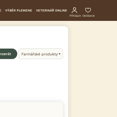
E
VÝBĚR PLEMENE
VETERINÁŘ ONLINE
Přihlásit
Oblíbené
inzerát
Farmářské produkty