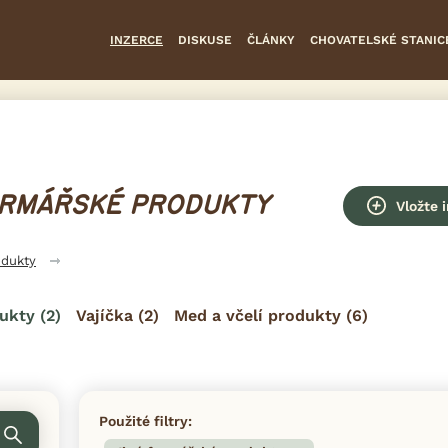
INZERCE
DISKUSE
ČLÁNKY
CHOVATELSKÉ STANIC
FARMÁŘSKÉ PRODUKTY
Vložte 
odukty
dukty
(2)
Vajíčka
(2)
Med a včelí produkty
(6)
Použité filtry: