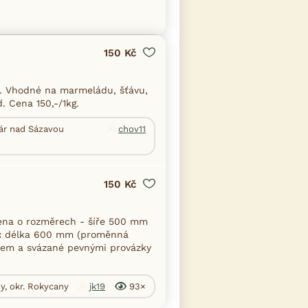
150 Kč
. Vhodné na marmeládu, šťávu,
. Cena 150,-/1kg.
ďár nad Sázavou
chov11
150 Kč
ena o rozměrech - šíře 500 mm
 x délka 600 mm (proměnná
isem a svázané pevnými provázky
y, okr. Rokycany
jk19
93×