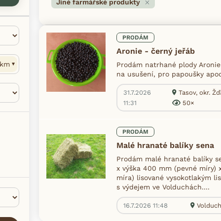
Jiné farmářské produkty
PRODÁM
Aronie - černý jeřáb
km
Prodám natrhané plody Aronie
na usušení, pro papoušky apod
31.7.2026
Tasov, okr. Ž
11:31
50×
PRODÁM
Malé hranaté balíky sena
Prodám malé hranaté balíky s
x výška 400 mm (pevné míry)
míra) lisované vysokotlakým l
s výdejem ve Volduchách....
16.7.2026 11:48
Volduch