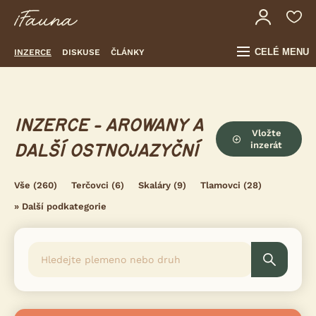
CELÉ MENU
INZERCE
DISKUSE
ČLÁNKY
INZERCE - AROWANY A
Vložte
inzerát
DALŠÍ OSTNOJAZYČNÍ
Vše
(260)
Terčovci
(6)
Skaláry
(9)
Tlamovci
(28)
»
Další podkategorie