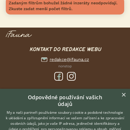
Zadaným filtrům bohužel žádné inzeráty neodpovídají.
Zkuste zadat menší počet filtrů.
KONTAKT DO REDAKCE WEBU
redakce@ifauna.cz
nonstop
×
DOMOVSKÁ STRÁNKA
Odpovědné používání vašich
údajů
INZERCE
DISKUSE
My a naši partneři používáme soubory cookie a podobné technologie
k ukládání a zpřístupnění informací ve vašem zařízení a ke zpracování
ČLÁNKY
osobních údajů, jako je vaše IP adresa, jedinečné identifikátory a
údaje o prohlížení, pro personalizovanou reklamu a obsah, měření