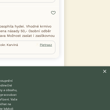
osophila hydei. Vhodné krmivo
Cena násady 50,- Osobní odběr
ava Možnost zaslat i zasilkovnou
okr. Karviná
Pietrasz
×
ístupnění
Hledáte zvířecího kamaráda?
jedinečné
Zdarma vám poradí
my a obsahu,
VETERINÁŘ ONLINE
zpracovávat
Přihlášení
ařízení. Vaše
KONZULTOVAT S VETERINÁŘEM
léhat na
Registrace
te kdykoli