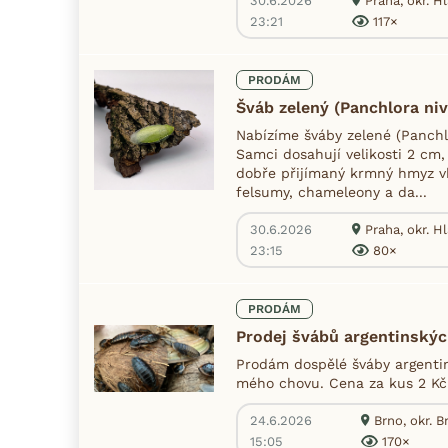
30.6.2026
Praha, okr. H
23:21
117×
PRODÁM
Šváb zelený (Panchlora niv
Nabízíme šváby zelené (Panchlo
Samci dosahují velikosti 2 cm,
dobře přijímaný krmný hmyz v
felsumy, chameleony a da...
30.6.2026
Praha, okr. H
23:15
80×
PRODÁM
Prodej švábů argentinskýc
Prodám dospělé šváby argentin
mého chovu. Cena za kus 2 Kč
24.6.2026
Brno, okr. 
15:05
170×