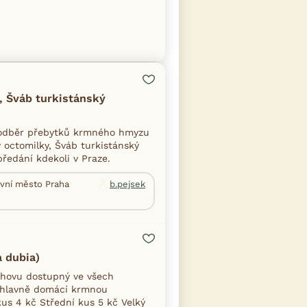
, Šváb turkistánský
 odběr přebytků krmného hmyzu
octomilky, Šváb turkistánský
předání kdekoli v Praze.
avní město Praha
b.pejsek
a dubia)
chovu dostupný ve všech
í hlavně domácí krmnou
us 4 kč Střední kus 5 kč Velký