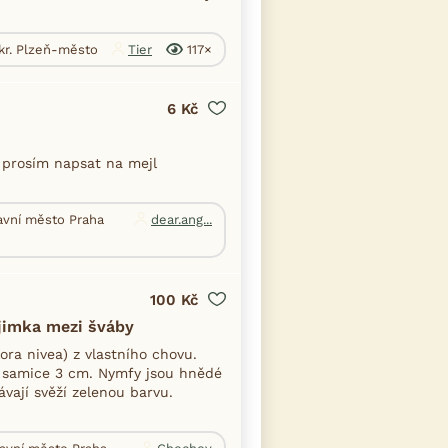
okr. Plzeň-město
Tier
117×
6 Kč
 prosím napsat na mejl
lavní město Praha
dear.ang...
100 Kč
ýjimka mezi šváby
ra nivea) z vlastního chovu.
, samice 3 cm. Nymfy jsou hnědé
ávají svěží zelenou barvu.