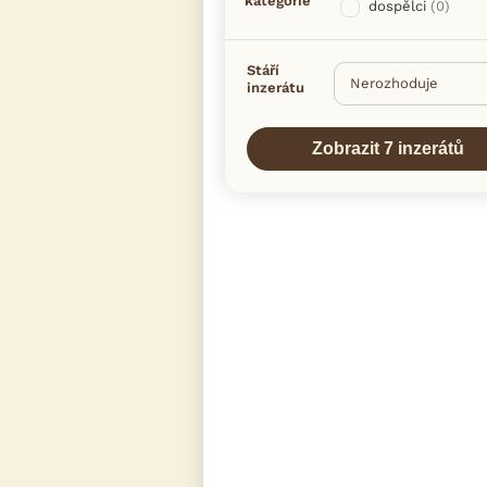
kategorie
dospělci
(0)
Stáří
inzerátu