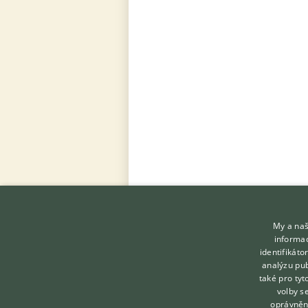
My a naš
informac
identifikát
analýzu pub
také pro tyt
KONTAKT DO REDAKCE
volby s
WEBU
oprávněn