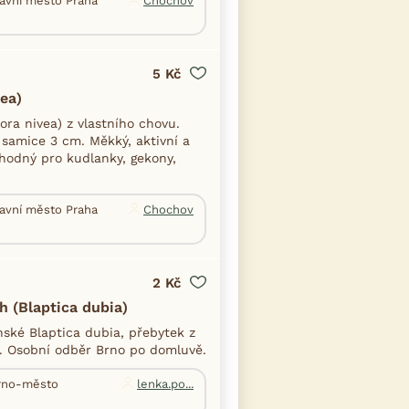
lavní město Praha
Chochov
5 Kč
ea)
ra nivea) z vlastního chovu.
 samice 3 cm. Měkký, aktivní a
hodný pro kudlanky, gekony,
lavní město Praha
Chochov
2 Kč
h (Blaptica dubia)
ské Blaptica dubia, přebytek z
. Osobní odběr Brno po domluvě.
Brno-město
lenka.po...