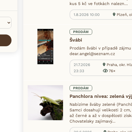
kus 5 kč ve fotkách nalezn...
1.8.2026 10:00
Plzeň, 
PRODÁM
Švábi
Prodám švábi v případě zájmu
dear.angel@seznam.cz
21.7.2026
Praha, okr. H
23:33
76×
PRODÁM
Panchlora nivea: zelená v
Nabízíme šváby zelené (Panchlo
Samci dosahují velikosti 2 cm
až černé a až v dospělosti získ
Chovatelsky zajímavý...