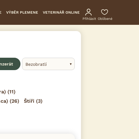
E
VÝBĚR PLEMENE
VETERINÁŘ ONLINE
Přihlásit
Oblíbené
inzerát
Bezobratlí
ra)
(11)
sca)
(26)
Štíři
(3)