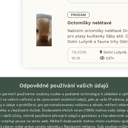
PRODÁM
Octomilky nelétavé
Nabízím octomilky nelétavé Dr
pro plazy kudlanky žáby atd. 
Dolní Lutyně a fauna trhy Ostr
7.6.2026
Dolní Lutyně, 
16:18
237×
Odpovědné používání vašich údajů
i partneři používáme soubory cookie a podobné technologie k ukládání a zpř
í ve vašem zařízení a ke zpracování osobních údajů, jako je vaše IP adresa, 
ory a údaje o prohlížení, pro personalizovanou reklamu a obsah, měření rekla
lika a zlepšování služeb.
Dodavatelé třetích stran (1866)
mohou vaše údaje 
DOMOVSKÁ STRÁNKA
O nás
o i další účely, včetně používání přesných údajů o geolokaci a charakteristik z
e vztahují pouze na tento web. Někteří dodavatelé mohou místo souhlasu spo
INZERCE
Kontakt
ý zájem; máte právo vznést námitku v
Nastavení reklamy
. Svůj souhlas může