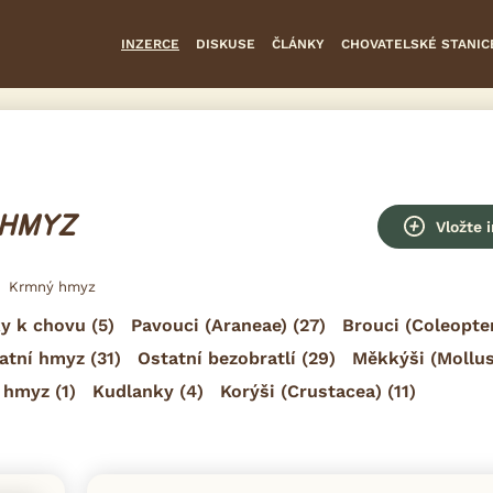
INZERCE
DISKUSE
ČLÁNKY
CHOVATELSKÉ STANIC
 HMYZ
Vložte 
Krmný hmyz
y k chovu
(5)
Pavouci (Araneae)
(27)
Brouci (Coleopte
atní hmyz
(31)
Ostatní bezobratlí
(29)
Měkkýši (Mollu
 hmyz
(1)
Kudlanky
(4)
Korýši (Crustacea)
(11)