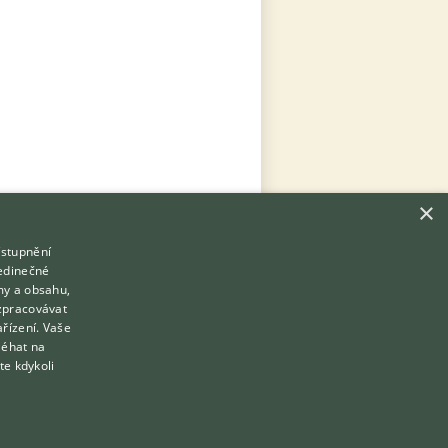
×
ístupnění
Hledáte zvířecího kamaráda?
jedinečné
Zdarma vám poradí
my a obsahu,
VETERINÁŘ ONLINE
zpracovávat
Přihlášení
ařízení. Vaše
KONZULTOVAT S VETERINÁŘEM
léhat na
Registrace
te kdykoli