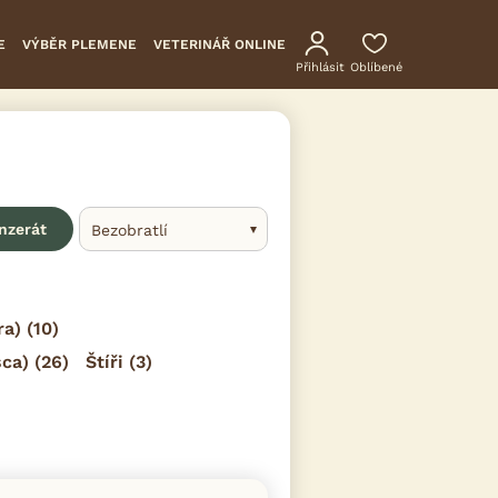
E
VÝBĚR PLEMENE
VETERINÁŘ ONLINE
Přihlásit
Oblíbené
inzerát
Bezobratlí
ra)
(10)
sca)
(26)
Štíři
(3)