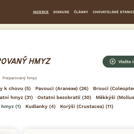
INZERCE
DISKUSE
ČLÁNKY
CHOVATELSKÉ STANIC
ROVANÝ HMYZ
Vložte 
Preparovaný hmyz
y k chovu
(5)
Pavouci (Araneae)
(26)
Brouci (Coleopte
atní hmyz
(31)
Ostatní bezobratlí
(30)
Měkkýši (Mollu
ý hmyz
(1)
Kudlanky
(4)
Korýši (Crustacea)
(11)