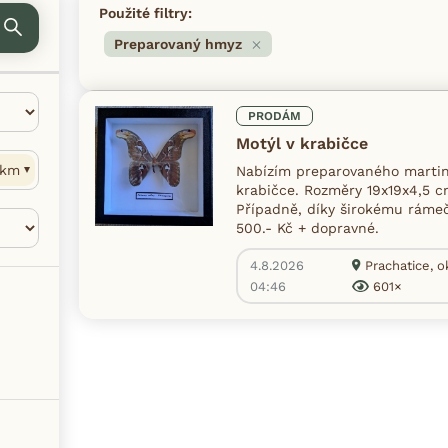
Použité filtry:
Preparovaný hmyz
PRODÁM
Motýl v krabičce
km
Nabízím preparovaného martiná
krabičce. Rozměry 19x19x4,5 c
Případně, díky širokému rámeč
500.- Kč + dopravné.
4.8.2026
Prachatice, o
04:46
601×