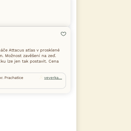
če Attacus atlas v prosklené
m. Možnost zavěšení na zeď.
ku lze jen tak postavit. Cena
kr. Prachatice
veverka....