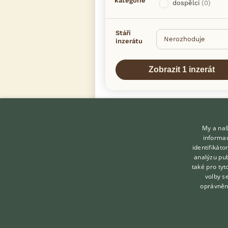
kategorie
dospělci
(0)
Stáří
inzerátu
My a naš
informac
identifikát
analýzu pub
také pro tyt
KONTAKT DO REDAKCE
volby s
WEBU
oprávněn
redakce@ifauna.cz
nonstop