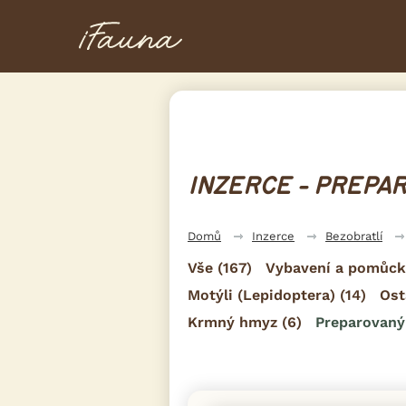
INZERCE - PREPA
Domů
Inzerce
Bezobratlí
Vše
(167)
Vybavení a pomůck
Motýli (Lepidoptera)
(14)
Ost
Krmný hmyz
(6)
Preparovan