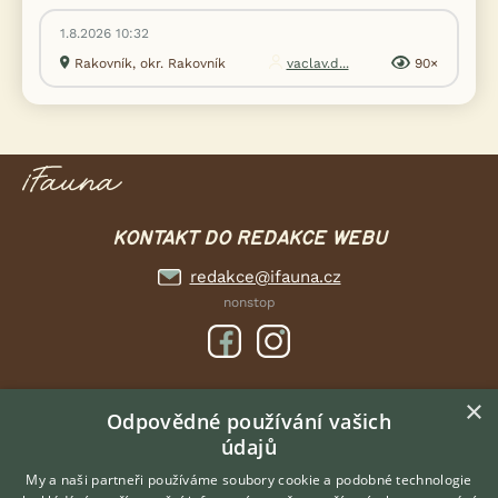
1.8.2026 10:32
Rakovník, okr. Rakovník
vaclav.d...
90×
KONTAKT DO REDAKCE WEBU
redakce@ifauna.cz
nonstop
×
DOMOVSKÁ STRÁNKA
Odpovědné používání vašich
údajů
INZERCE
DISKUSE
My a naši partneři používáme soubory cookie a podobné technologie