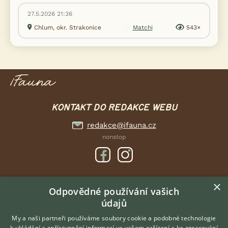
27.5.2026 21:36
Chlum, okr. Strakonice
Matchi
543×
KONTAKT DO REDAKCE WEBU
redakce@ifauna.cz
nonstop
×
DOMOVSKÁ STRÁNKA
Odpovědné používání vašich
údajů
INZERCE
DISKUSE
My a naši partneři používáme soubory cookie a podobné technologie
k ukládání a zpřístupnění informací ve vašem zařízení a ke zpracování
ČLÁNKY