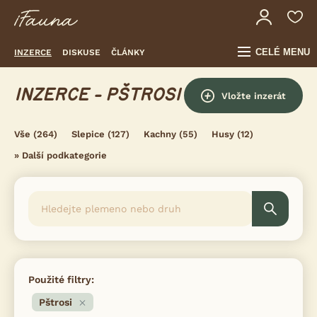
CELÉ MENU
INZERCE
DISKUSE
ČLÁNKY
INZERCE - PŠTROSI
Vložte inzerát
Vše
(264)
Slepice
(127)
Kachny
(55)
Husy
(12)
»
Další podkategorie
Použité filtry:
Pštrosi