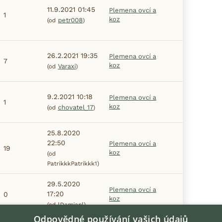
11.9.2021 01:45
Plemena ovcí a
1
koz
petr008
(od
)
26.2.2021 19:35
Plemena ovcí a
7
koz
Varaxi
(od
)
9.2.2021 10:18
Plemena ovcí a
1
koz
chovatel_17
(od
)
25.8.2020
22:50
Plemena ovcí a
19
koz
(od
PatrikkkPatrikkk1)
29.5.2020
Plemena ovcí a
17:20
0
koz
(od lDamianl)
Odpovědné používání vašich údajů