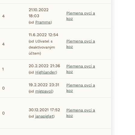
21.10.2022
Plemena ovcí a
18:03
4
koz
Pramms
(od
)
11.6.2022 12:54
Plemena ovcí a
(od Uživatel s
4
koz
deaktivovaným
účtem)
20.2.2022 21:36
Plemena ovcí a
1
koz
Highlander
(od
)
19.2.2022 23:31
Plemena ovcí a
0
koz
migpavol
(od
)
30.12.2021 17:52
Plemena ovcí a
0
koz
janapiglet
(od
)