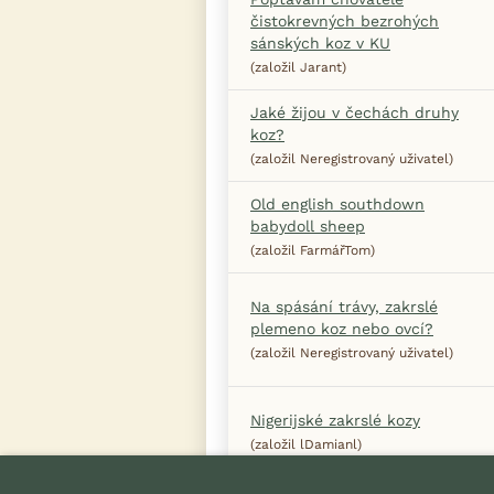
čistokrevných bezrohých
sánských koz v KU
(založil Jarant)
Jaké žijou v čechách druhy
koz?
(založil Neregistrovaný uživatel)
Old english southdown
babydoll sheep
(založil FarmářTom)
Na spásání trávy, zakrslé
plemeno koz nebo ovcí?
(založil Neregistrovaný uživatel)
Nigerijské zakrslé kozy
(založil lDamianl)