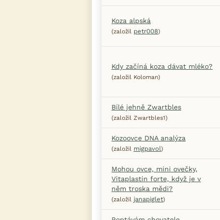
Koza alpská
petr008
(založil
)
Kdy začíná koza dávat mléko?
(založil Koloman)
Bílé jehně Zwartbles
(založil Zwartbles1)
Kozoovce DNA analýza
migpavol
(založil
)
Mohou ovce, mini ovečky,
Vitaplastin forte, když je v
něm troska mědi?
janapiglet
(založil
)
Poptávám chovatele