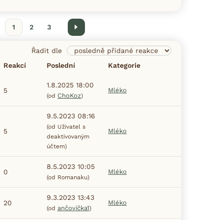
í
1
2
3
Další
Řadit dle
Reakcí
Poslední
Kategorie
1.8.2025 18:00
5
Mléko
ChoKoz
(od
)
9.5.2023 08:16
(od Uživatel s
5
Mléko
deaktivovaným
účtem)
8.5.2023 10:05
0
Mléko
(od Romanaku)
9.3.2023 13:43
20
Mléko
ančovička1
(od
)