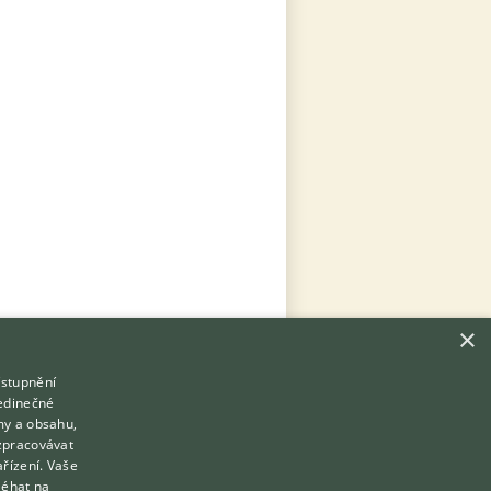
×
ístupnění
Hledáte zvířecího kamaráda?
jedinečné
Zdarma vám poradí
my a obsahu,
VETERINÁŘ ONLINE
zpracovávat
Přihlášení
ařízení. Vaše
KONZULTOVAT S VETERINÁŘEM
léhat na