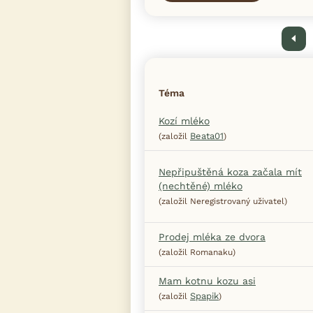
Předchoz
Téma
Kozí mléko
Beata01
(založil
)
Nepřipuštěná koza začala mít
(nechtěné) mléko
(založil Neregistrovaný uživatel)
Prodej mléka ze dvora
(založil Romanaku)
Mam kotnu kozu asi
Spapik
(založil
)