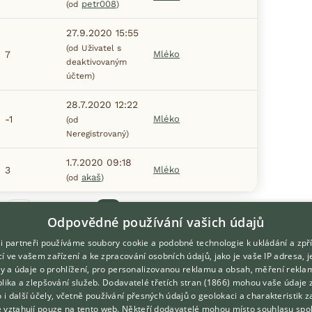
petr008
(od
)
27.9.2020 15:55
(od Uživatel s
7
Mléko
deaktivovaným
účtem)
28.7.2020 12:22
-1
Mléko
(od
Neregistrovaný)
1.7.2020 09:18
3
Mléko
akaš
(od
)
í
1
2
3
Další
Odpovědné používání vašich údajů
i partneři používáme soubory cookie a podobné technologie k ukládání a zpř
í ve vašem zařízení a ke zpracování osobních údajů, jako je vaše IP adresa, 
ory a údaje o prohlížení, pro personalizovanou reklamu a obsah, měření rekla
lika a zlepšování služeb.
Dodavatelé třetích stran (1866)
mohou vaše údaje 
DOMOVSKÁ STRÁNKA
O nás
o i další účely, včetně používání přesných údajů o geolokaci a charakteristik z
e vztahují pouze na tento web. Někteří dodavatelé mohou místo souhlasu spo