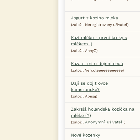
Jogurt z kozího mléka
(založil Neregistrovaný uživatel)
Kozí mléko - první kroky s
mlékem :)
(založil AnnyZ)
Koza si mi u dojení sedá
(založil Verculeeeeeeeeeeee)
Dají se dojit ovce
kamerunské?
(založil Abišaj)
Zakrslá holandská kozička na
mléko (?)
Anonymní_uživatel_
(založil
)
Nové kozenky