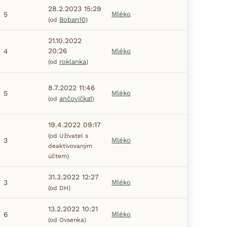
28.2.2023 15:29
5
Mléko
Boban10
(od
)
21.10.2022
20:26
4
Mléko
roklanka
(od
)
8.7.2022 11:46
5
Mléko
ančovička1
(od
)
19.4.2022 09:17
(od Uživatel s
3
Mléko
deaktivovaným
účtem)
31.3.2022 12:27
3
Mléko
(od DH)
13.2.2022 10:21
6
Mléko
(od Ovsenka)