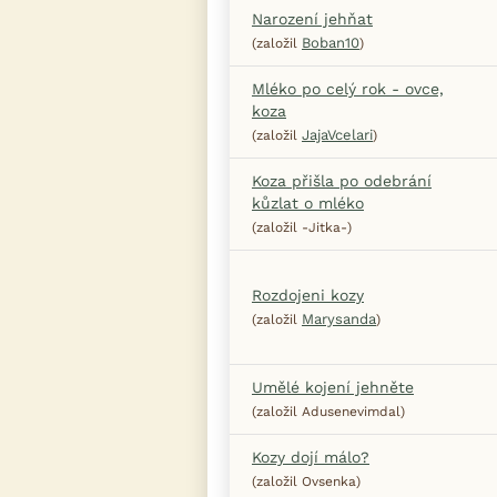
Narození jehňat
Boban10
(založil
)
Mléko po celý rok - ovce,
koza
JajaVcelari
(založil
)
Koza přišla po odebrání
kůzlat o mléko
(založil -Jitka-)
Rozdojeni kozy
Marysanda
(založil
)
Umělé kojení jehněte
(založil Adusenevimdal)
Kozy dojí málo?
(založil Ovsenka)