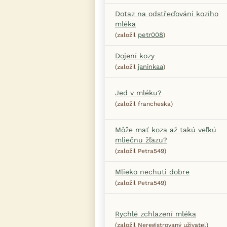
Dotaz na odstřeďování kozího
mléka
petr008
(založil
)
Dojení kozy
janinkaa
(založil
)
Jed v mléku?
(založil francheska)
Môže mať koza až takú veľkú
mliečnu žľazu?
(založil Petra549)
Mlieko nechuti dobre
(založil Petra549)
Rychlé zchlazení mléka
(založil Neregistrovaný uživatel)