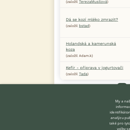
TerezaMusilová
(založil
)
Dá se kozí mléko zmrazit?
bstad
(založil
)
Holandská a kamerunská
koza
(založil Adam.k)
Kefír - příprava v jogurtovači
Tada
(založil
)
Předchoz
My a naš
informac
identifikát
analýzu pub
také pro tyt
KONTAKT DO REDAKCE
volby s