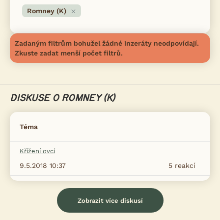
Romney (K)
Zadaným filtrům bohužel žádné inzeráty neodpovídají.
Zkuste zadat menší počet filtrů.
DISKUSE O ROMNEY (K)
Téma
Křížení ovcí
9.5.2018 10:37
5
reakcí
Zobrazit více diskusí