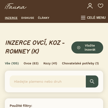
CELÉ MENU
INZERCE
DISKUSE
ČLÁNKY
INZERCE OVCÍ, KOZ -
Vložte
inzerát
ROMNEY (K)
Vše
(105)
Ovce
(63)
Kozy
(41)
Chovatelské potřeby
(1)
Použité filtry: