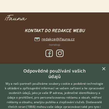
KONTAKT DO REDAKCE WEBU
redakce@ifauna.cz
nonstop
×
DOMOVSKÁ STRÁNKA
Odpovědné používání vašich
údajů
INZERCE
DISKUSE
My a naši partneři používáme soubory cookie a podobné technologie
k ukládání a zpřístupnění informací ve vašem zařízení a ke zpracování
ČLÁNKY
osobních údajů, jako je vaše IP adresa, jedinečné identifikátory a
údaje o prohlížení, pro personalizovanou reklamu a obsah, měření
O nás
reklamy a obsahu, analýzu publika a zlepšování služeb.
Dodavatelé
třetích stran (1866)
mohou vaše údaje zpracovávat také pro tyto i
Kontakt
Hledáte zvířecího kamaráda?