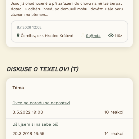
Jsou již ohodnocené a při zařazení do chovu na ně lze čerpat
dotaci. K odběru ihned, po domluvě mohu i dovézt. Dále beru
záznam na plemen...
8.7.2026 12:02
Černilov, okr. Hradec Králové
St@nda
110×
DISKUSE O TEXELOVI (T)
Téma
Ovce po porodu se nepostaví
8.5.2022 19:08
10
reakcí
Ušil jsem si na sebe bič
20.3.2018 16:55
14
reakcí