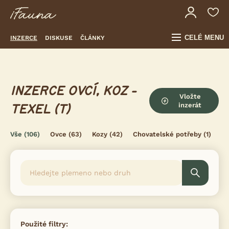
CELÉ MENU
INZERCE
DISKUSE
ČLÁNKY
INZERCE OVCÍ, KOZ -
Vložte
inzerát
TEXEL (T)
Vše
(106)
Ovce
(63)
Kozy
(42)
Chovatelské potřeby
(1)
Použité filtry: