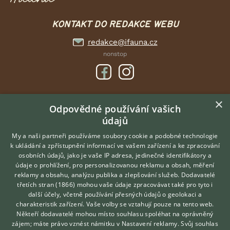
KONTAKT DO REDAKCE WEBU
redakce@ifauna.cz
nonstop
×
DOMOVSKÁ STRÁNKA
Odpovědné používání vašich
údajů
INZERCE
DISKUSE
My a naši partneři používáme soubory cookie a podobné technologie
k ukládání a zpřístupnění informací ve vašem zařízení a ke zpracování
ČLÁNKY
osobních údajů, jako je vaše IP adresa, jedinečné identifikátory a
údaje o prohlížení, pro personalizovanou reklamu a obsah, měření
O nás
reklamy a obsahu, analýzu publika a zlepšování služeb.
Dodavatelé
třetích stran (1866)
mohou vaše údaje zpracovávat také pro tyto i
Kontakt
Hledáte zvířecího kamaráda?
další účely, včetně používání přesných údajů o geolokaci a
Zdarma vám poradí
Možnosti zvýraznění inzerátů
charakteristik zařízení. Vaše volby se vztahují pouze na tento web.
VETERINÁŘ ONLINE
Podmínky užití
Někteří dodavatelé mohou místo souhlasu spoléhat na oprávněný
KONZULTOVAT S
zájem; máte právo vznést námitku v
Nastavení reklamy
. Svůj souhlas
Zpracování osobních údajů
VETERINÁŘEM