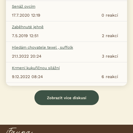
Senáž ovcím
17.7.2020 12:19
0
reakcí
Zaběhnuté jehně
7.5.2019 12:51
2
reakcí
Hledám chovatele texel , suffolk
21.1.2022 20:24
3
reakcí
Krmení kukuřičnou silážní
9.12.2022 08:24
6
reakcí
Zobrazit více diskusí