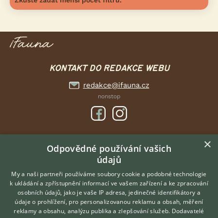
Zkuste zadat menší počet filtrů.
KONTAKT DO REDAKCE WEBU
redakce@ifauna.cz
nonstop
×
DOMOVSKÁ STRÁNKA
Odpovědné používání vašich
údajů
INZERCE
DISKUSE
My a naši partneři používáme soubory cookie a podobné technologie
k ukládání a zpřístupnění informací ve vašem zařízení a ke zpracování
ČLÁNKY
osobních údajů, jako je vaše IP adresa, jedinečné identifikátory a
údaje o prohlížení, pro personalizovanou reklamu a obsah, měření
O nás
reklamy a obsahu, analýzu publika a zlepšování služeb.
Dodavatelé