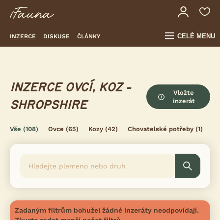
CELÉ MENU
INZERCE
DISKUSE
ČLÁNKY
INZERCE OVCÍ, KOZ -
Vložte
inzerát
SHROPSHIRE
Vše
(108)
Ovce
(65)
Kozy
(42)
Chovatelské potřeby
(1)
Zadaným filtrům bohužel žádné inzeráty neodpovídají.