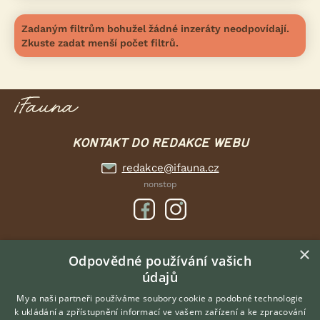
Zadaným filtrům bohužel žádné inzeráty neodpovídají.
Zkuste zadat menší počet filtrů.
KONTAKT DO REDAKCE WEBU
redakce@ifauna.cz
nonstop
×
DOMOVSKÁ STRÁNKA
Odpovědné používání vašich
údajů
INZERCE
DISKUSE
My a naši partneři používáme soubory cookie a podobné technologie
k ukládání a zpřístupnění informací ve vašem zařízení a ke zpracování
ČLÁNKY