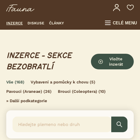
CELÉ MENU
INZERCE
DISKUSE
ČLÁNKY
INZERCE - SEKCE
Vložte
inzerát
BEZOBRATLÍ
Vše
(168)
Vybavení a pomůcky k chovu
(5)
Pavouci (Araneae)
(26)
Brouci (Coleoptera)
(10)
»
Další podkategorie