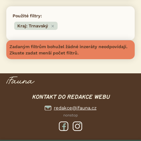
Použité filtry:
Kraj: Trnavský
Zadaným filtrům bohužel žádné inzeráty neodpovídají.
Zkuste zadat menší počet filtrů.
KONTAKT DO REDAKCE WEBU
redakce@ifauna.cz
nonstop