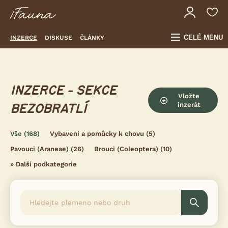
CELÉ MENU
INZERCE
DISKUSE
ČLÁNKY
INZERCE - SEKCE
Vložte
inzerát
BEZOBRATLÍ
Vše
(168)
Vybavení a pomůcky k chovu
(5)
Pavouci (Araneae)
(26)
Brouci (Coleoptera)
(10)
»
Další podkategorie