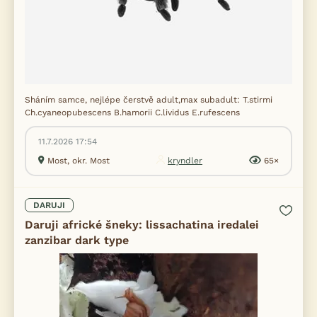
Sháním samce, nejlépe čerstvě adult,max subadult: T.stirmi
Ch.cyaneopubescens B.hamorii C.lividus E.rufescens
11.7.2026 17:54
Most, okr. Most
kryndler
65×
DARUJI
Daruji africké šneky: lissachatina iredalei
zanzibar dark type