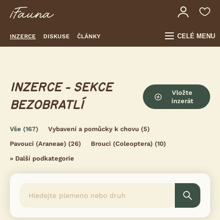
CELÉ MENU
INZERCE
DISKUSE
ČLÁNKY
INZERCE - SEKCE
Vložte
inzerát
BEZOBRATLÍ
Vše
(167)
Vybavení a pomůcky k chovu
(5)
Pavouci (Araneae)
(26)
Brouci (Coleoptera)
(10)
»
Další podkategorie