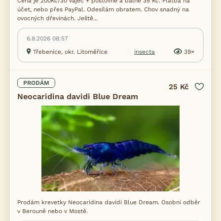
Cena je 200Kč/30 vajec + poštovné a balné 35 Kč. Platba na
účet, nebo přes PayPal. Odesílám obratem. Chov snadný na
ovocných dřevinách. Ještě...
6.8.2026 08:57
Třebenice, okr. Litoměřice
insecta
39×
PRODÁM
25 Kč
Neocaridina davidi Blue Dream
Prodám krevetky Neocaridina davidi Blue Dream. Osobní odběr
v Berouně nebo v Mostě.