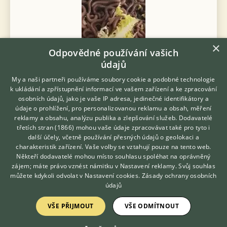
×
Odpovědné používání vašich
údajů
My a naši partneři používáme soubory cookie a podobné technologie
k ukládání a zpřístupnění informací ve vašem zařízení a ke zpracování
osobních údajů, jako je vaše IP adresa, jedinečné identifikátory a
údaje o prohlížení, pro personalizovanou reklamu a obsah, měření
reklamy a obsahu, analýzu publika a zlepšování služeb.
Dodavatelé
třetích stran (1866)
mohou vaše údaje zpracovávat také pro tyto i
Hledáte zvířecího kamaráda?
Mláďata mnohonožek. 50 kc kus Nebo 10+1 zdarma Zasilam
další účely, včetně používání přesných údajů o geolokaci a
Zdarma vám poradí
Balikovnou za vhodného počasí
charakteristik zařízení. Vaše volby se vztahují pouze na tento web.
VETERINÁŘ ONLINE
Někteří dodavatelé mohou místo souhlasu spoléhat na oprávněný
3.7.2026 16:01
KONZULTOVAT S
zájem; máte právo vznést námitku v
Nastavení reklamy
. Svůj souhlas
VETERINÁŘEM
můžete kdykoli odvolat v
Dobrná, okr. Děčín
Nastavení cookies
bloodand...
.
Zásady ochrany osobních
108×
údajů
VŠE PŘIJMOUT
VŠE ODMÍTNOUT