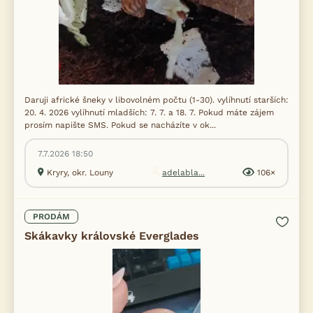
Daruji africké šneky v libovolném počtu (1-30). vylíhnutí starších:
20. 4. 2026 vylíhnutí mladších: 7. 7. a 18. 7. Pokud máte zájem
prosím napište SMS. Pokud se nacházíte v ok...
7.7.2026 18:50
Kryry, okr. Louny
adelabla...
106×
PRODÁM
Skákavky královské Everglades