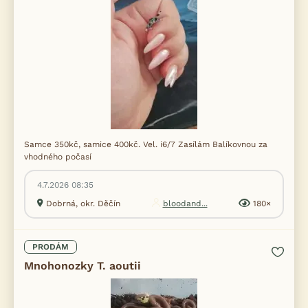
Samce 350kč, samice 400kč. Vel. i6/7 Zasílám Balíkovnou za
vhodného počasí
4.7.2026 08:35
Dobrná, okr. Děčín
bloodand...
180×
PRODÁM
Mnohonozky T. aoutii