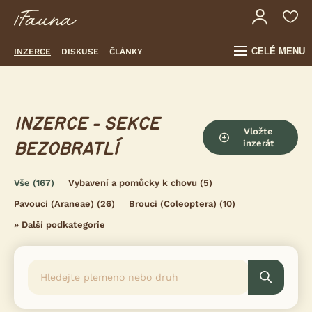
CELÉ MENU
INZERCE
DISKUSE
ČLÁNKY
INZERCE - SEKCE
Vložte
inzerát
BEZOBRATLÍ
Vše
(167)
Vybavení a pomůcky k chovu
(5)
Pavouci (Araneae)
(26)
Brouci (Coleoptera)
(10)
»
Další podkategorie