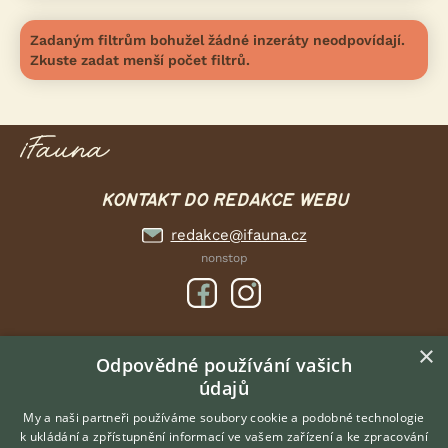
Zadaným filtrům bohužel žádné inzeráty neodpovídají.
Zkuste zadat menší počet filtrů.
KONTAKT DO REDAKCE WEBU
redakce@ifauna.cz
nonstop
×
DOMOVSKÁ STRÁNKA
Odpovědné používání vašich
údajů
INZERCE
DISKUSE
My a naši partneři používáme soubory cookie a podobné technologie
k ukládání a zpřístupnění informací ve vašem zařízení a ke zpracování
ČLÁNKY