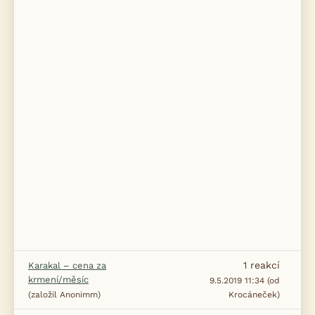
1
reakcí
Karakal – cena za
krmení/měsíc
9.5.2019 11:34 (od
(založil Anonimm)
Krocáneček)