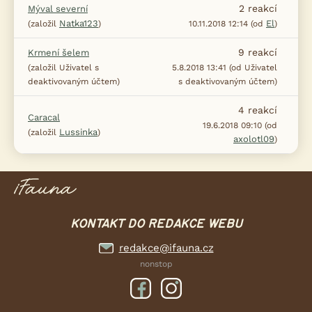
2
reakcí
Mýval severní
Natka123
El
(založil
)
10.11.2018 12:14 (od
)
9
reakcí
Krmení šelem
(založil Uživatel s
5.8.2018 13:41 (od Uživatel
deaktivovaným účtem)
s deaktivovaným účtem)
4
reakcí
Caracal
19.6.2018 09:10 (od
Lussinka
(založil
)
axolotl09
)
KONTAKT DO REDAKCE WEBU
redakce@ifauna.cz
nonstop