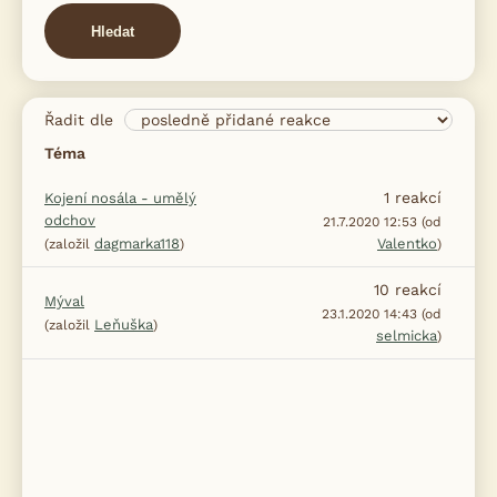
Hledat
Řadit dle
Téma
1
reakcí
Kojení nosála - umělý
odchov
21.7.2020 12:53 (od
dagmarka118
Valentko
(založil
)
)
10
reakcí
Mýval
23.1.2020 14:43 (od
Leňuška
(založil
)
selmicka
)