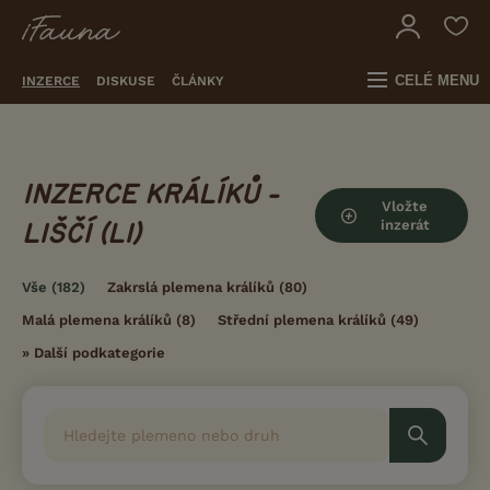
CELÉ MENU
INZERCE
DISKUSE
ČLÁNKY
INZERCE KRÁLÍKŮ -
Vložte
inzerát
LIŠČÍ (LI)
Vše
(182)
Zakrslá plemena králíků
(80)
Malá plemena králíků
(8)
Střední plemena králíků
(49)
»
Další podkategorie