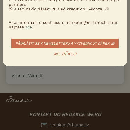
partnerů
🎁 A teď navíc dárek: 200 Kč kredit do F-konta. 🎉
Zkratka
Li
Více informací o souhlasu s marketingem třetích stran
Velikostní zařazení
najdete
.
zde
střední plemena
Hmotnost
PŘIHLÁSIT SE K NEWSLETTERU A VYZVEDNOUT DÁREK. 🎁
3,5 kg
Typ srsti
NE, DĚKUJI
dlouhá
Více o liščím (li)
KONTAKT DO REDAKCE WEBU
redakce@ifauna.cz