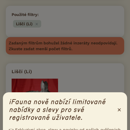
Použité filtry:
Liščí (Li)
Zadaným filtrům bohužel žádné inzeráty neodpovídají.
Zkuste zadat menší počet filtrů.
Liščí (Li)
iFauna nově nabízí limitované
×
nabídky a slevy pro své
registrované uživatele.
Plemeno liščí se řadí mezi vzácně chovaná v ČR, v současné
době existuje jen několik málo chovů.
👉 Exkluzivní akce, slevy a novinky od našich ověřených