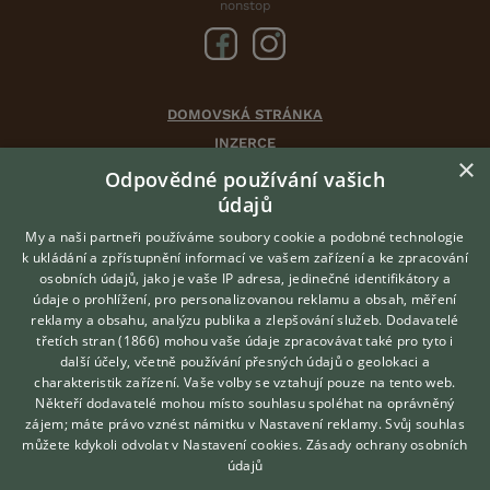
nonstop
DOMOVSKÁ STRÁNKA
INZERCE
×
DISKUSE
Odpovědné používání vašich
ČLÁNKY
údajů
CHOVATELSKÉ STANICE
My a naši partneři používáme soubory cookie a podobné technologie
ATLAS
k ukládání a zpřístupnění informací ve vašem zařízení a ke zpracování
osobních údajů, jako je vaše IP adresa, jedinečné identifikátory a
údaje o prohlížení, pro personalizovanou reklamu a obsah, měření
O nás
reklamy a obsahu, analýzu publika a zlepšování služeb.
Dodavatelé
třetích stran (1866)
mohou vaše údaje zpracovávat také pro tyto i
Kontakt
Hledáte zvířecího kamaráda?
další účely, včetně používání přesných údajů o geolokaci a
Zdarma vám poradí
Možnosti zvýraznění inzerátů
charakteristik zařízení. Vaše volby se vztahují pouze na tento web.
VETERINÁŘ ONLINE
Podmínky užití
Někteří dodavatelé mohou místo souhlasu spoléhat na oprávněný
KONZULTOVAT S
zájem; máte právo vznést námitku v
Nastavení reklamy
. Svůj souhlas
Zpracování osobních údajů
VETERINÁŘEM
můžete kdykoli odvolat v
Nastavení cookies
.
Zásady ochrany osobních
údajů
Přihlášení