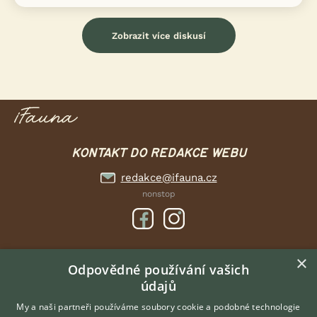
Zobrazit více diskusí
KONTAKT DO REDAKCE WEBU
redakce@ifauna.cz
nonstop
×
DOMOVSKÁ STRÁNKA
Odpovědné používání vašich
údajů
INZERCE
DISKUSE
My a naši partneři používáme soubory cookie a podobné technologie