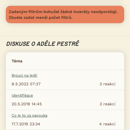
Zadaným filtrům bohužel žádné inzeráty neodpovídají.
Zkuste zadat menší počet filtrů.
DISKUSE O ADÉLE PESTRÉ
Téma
Brouci na jedli
8.5.2022 07:27
3
reakcí
Identifikace
20.5.2019 14:45
3
reakcí
Co je to za pavouka
17.7.2019 23:34
4
reakcí