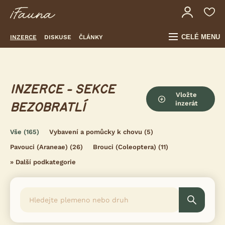
CELÉ MENU
INZERCE
DISKUSE
ČLÁNKY
INZERCE - SEKCE
Vložte
inzerát
BEZOBRATLÍ
Vše
(165)
Vybavení a pomůcky k chovu
(5)
Pavouci (Araneae)
(26)
Brouci (Coleoptera)
(11)
»
Další podkategorie