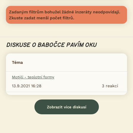
Zadaným filtrům bohužel žádné inzeráty neodpovídají.
Zkuste zadat menší počet filtrů.
DISKUSE O BABOČCE PAVÍM OKU
Téma
Motýli - teplotní formy
13.9.2021 16:28
3
reakcí
Zobrazit více diskusí