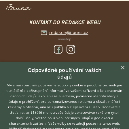
KONTAKT DO REDAKCE WEBU
redakce@ifauna.cz
nonstop
×
DOMOVSKÁ STRÁNKA
Odpovědné používání vašich
údajů
INZERCE
DISKUSE
My a naši partneři používáme soubory cookie a podobné technologie
k ukládání a zpřístupnění informací ve vašem zařízení a ke zpracování
ČLÁNKY
osobních údajů, jako je vaše IP adresa, jedinečné identifikátory a
údaje o prohlížení, pro personalizovanou reklamu a obsah, měření
O nás
reklamy a obsahu, analýzu publika a zlepšování služeb.
Dodavatelé
třetích stran (1866)
mohou vaše údaje zpracovávat také pro tyto i
Kontakt
Hledáte zvířecího kamaráda?
další účely, včetně používání přesných údajů o geolokaci a
Zdarma vám poradí
Možnosti zvýraznění inzerátů
charakteristik zařízení. Vaše volby se vztahují pouze na tento web.
VETERINÁŘ ONLINE
Podmínky užití
Někteří dodavatelé mohou místo souhlasu spoléhat na oprávněný