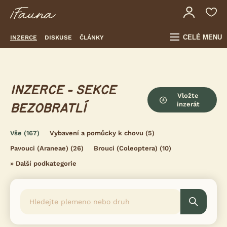
CELÉ MENU
INZERCE
DISKUSE
ČLÁNKY
INZERCE - SEKCE
Vložte
inzerát
BEZOBRATLÍ
Vše
(167)
Vybavení a pomůcky k chovu
(5)
Pavouci (Araneae)
(26)
Brouci (Coleoptera)
(10)
»
Další podkategorie