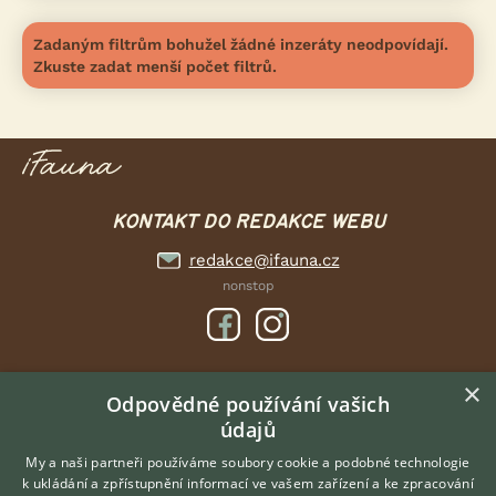
Zadaným filtrům bohužel žádné inzeráty neodpovídají.
Zkuste zadat menší počet filtrů.
KONTAKT DO REDAKCE WEBU
redakce@ifauna.cz
nonstop
×
DOMOVSKÁ STRÁNKA
Odpovědné používání vašich
údajů
INZERCE
DISKUSE
My a naši partneři používáme soubory cookie a podobné technologie
k ukládání a zpřístupnění informací ve vašem zařízení a ke zpracování
ČLÁNKY