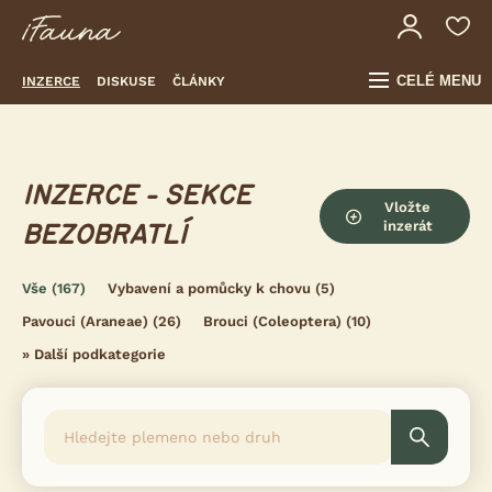
CELÉ MENU
INZERCE
DISKUSE
ČLÁNKY
INZERCE - SEKCE
Vložte
inzerát
BEZOBRATLÍ
Vše
(167)
Vybavení a pomůcky k chovu
(5)
Pavouci (Araneae)
(26)
Brouci (Coleoptera)
(10)
»
Další podkategorie