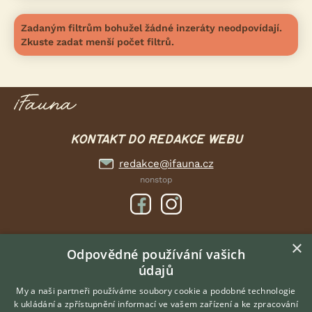
Zadaným filtrům bohužel žádné inzeráty neodpovídají.
Zkuste zadat menší počet filtrů.
KONTAKT DO REDAKCE WEBU
redakce@ifauna.cz
nonstop
×
DOMOVSKÁ STRÁNKA
Odpovědné používání vašich
údajů
INZERCE
DISKUSE
My a naši partneři používáme soubory cookie a podobné technologie
k ukládání a zpřístupnění informací ve vašem zařízení a ke zpracování
ČLÁNKY