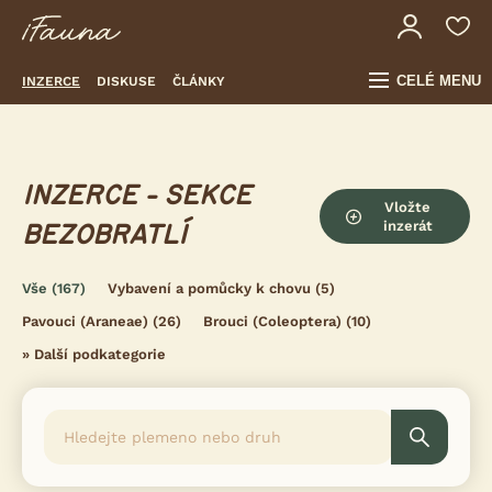
CELÉ MENU
INZERCE
DISKUSE
ČLÁNKY
INZERCE - SEKCE
Vložte
inzerát
BEZOBRATLÍ
Vše
(167)
Vybavení a pomůcky k chovu
(5)
Pavouci (Araneae)
(26)
Brouci (Coleoptera)
(10)
»
Další podkategorie