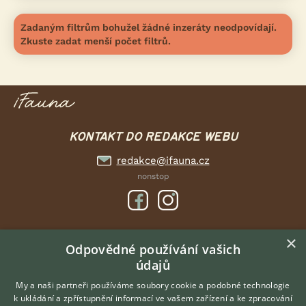
Zadaným filtrům bohužel žádné inzeráty neodpovídají.
Zkuste zadat menší počet filtrů.
KONTAKT DO REDAKCE WEBU
redakce@ifauna.cz
nonstop
×
DOMOVSKÁ STRÁNKA
Odpovědné používání vašich
údajů
INZERCE
DISKUSE
My a naši partneři používáme soubory cookie a podobné technologie
k ukládání a zpřístupnění informací ve vašem zařízení a ke zpracování
ČLÁNKY