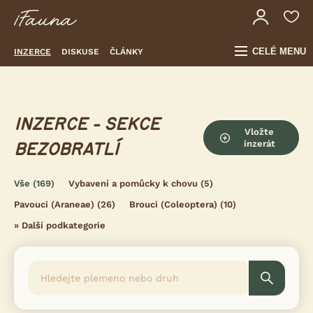
CELÉ MENU
INZERCE
DISKUSE
ČLÁNKY
INZERCE - SEKCE
Vložte
inzerát
BEZOBRATLÍ
Vše
(169)
Vybavení a pomůcky k chovu
(5)
Pavouci (Araneae)
(26)
Brouci (Coleoptera)
(10)
»
Další podkategorie