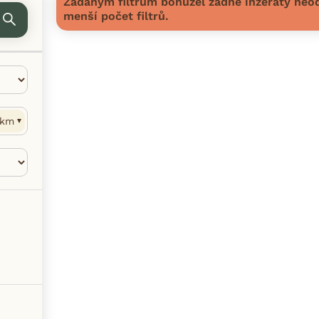
Zadaným filtrům bohužel žádné inzeráty neod
menší počet filtrů.
km