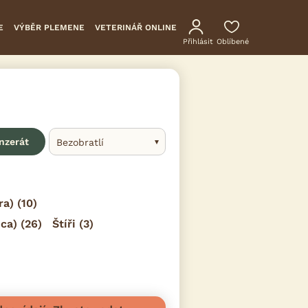
E
VÝBĚR PLEMENE
VETERINÁŘ ONLINE
Přihlásit
Oblíbené
inzerát
Bezobratlí
ra)
(10)
ca)
(26)
Štíři
(3)