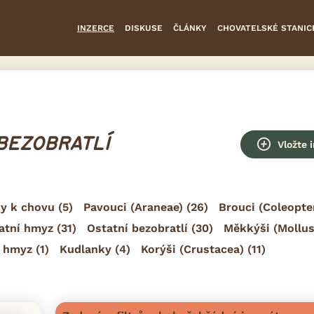
INZERCE
DISKUSE
ČLÁNKY
CHOVATELSKÉ STANIC
 BEZOBRATLÍ
Vložte 
y k chovu
(5)
Pavouci (Araneae)
(26)
Brouci (Coleopte
atní hmyz
(31)
Ostatní bezobratlí
(30)
Měkkýši (Mollus
ý hmyz
(1)
Kudlanky
(4)
Korýši (Crustacea)
(11)